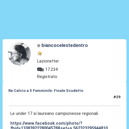
biancocelestedentro
Lazionetter
17.234
Registrato
Re:Calcio a 5 Femminile: Finale Scudetto
#29
15 Giu 2025, 12:03
Le under 17 si laureano campionesse regionali.
https://www.facebook.com/photo/?
fbid=1108392228004578&set=a.562323295944810