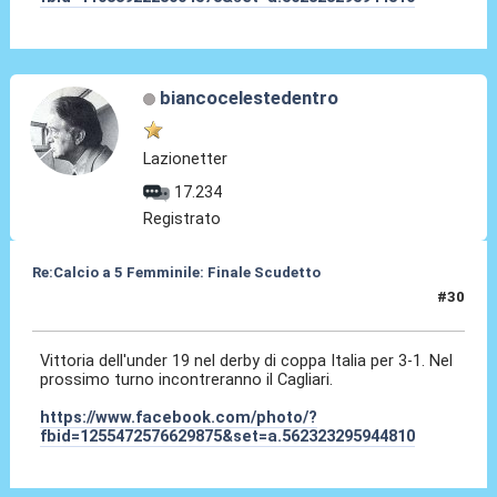
biancocelestedentro
Lazionetter
17.234
Registrato
Re:Calcio a 5 Femminile: Finale Scudetto
#30
20 Dic 2025, 12:20
Vittoria dell'under 19 nel derby di coppa Italia per 3-1. Nel
prossimo turno incontreranno il Cagliari.
https://www.facebook.com/photo/?
fbid=1255472576629875&set=a.562323295944810