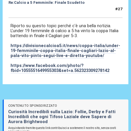
Re:Calcio a 5 Femminile: Finale Scudetto
#27
06 Apr 2025, 17:14
Riporto su questo topic perché c'è una bella notizia.
L'under 19 femminile di calcio a 5 ha vinto la coppa Italia
battendo in finale il Cagliari per 5-3.
https://divisionecalcioa5.it/news/coppa-italia/under-
19-femminile-coppa-italia-finale-cagliari-lazio-al-
pala-vito-pinto-segui-live-e-diretta-youtube/
https://www.facebook.com/photo/?
fbid=1055551649955303&set=a.562323309278142
CONTENUTO SPONSORIZZATO
Curiosità Incredibili sulla Lazio: Follie, Derby e Fatti
Incredibili che ogni Tifoso Laziale deve Sapere di
Aurora Brightwood
Acquistando tramite questo link contribuisci a sostenere il nostro sito, senza costi