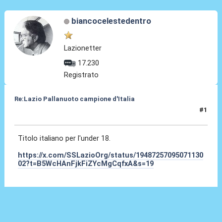
biancocelestedentro
Lazionetter
17.230
Registrato
Re:Lazio Pallanuoto campione d'Italia
#1
25 Lug 2025, 21:14
Titolo italiano per l'under 18.
https://x.com/SSLazioOrg/status/19487257095071130
02?t=B5WcHAnFjkFiZYcMgCqfxA&s=19