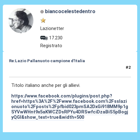
biancocelestedentro
Lazionetter
17.230
Registrato
Re:Lazio Pallanuoto campione d'Italia
#2
03 Ago 2025, 15:09
Titolo italiano anche per gli allievi.
https://www.facebook.com/plugins/post.php?
href=https%3A%2F%2Fwww.facebook.com%2Fsslazi
onuoto%2Fposts%2Fpfbid023pmSA2DxGi918MM9p1g
SYVwWHnt9x5aKWCZDsRPYu4DRSwfciDzaBiS5pBogj
yQGl&show_text=true&width=500