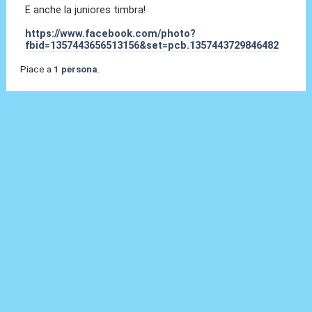
E anche la juniores timbra!
https://www.facebook.com/photo?
fbid=1357443656513156&set=pcb.1357443729846482
Piace a
1 persona
.