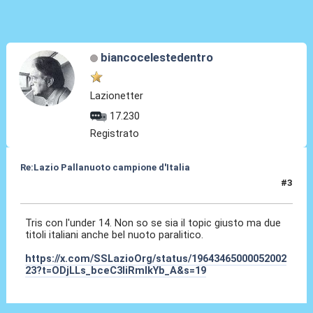
biancocelestedentro
Lazionetter
17.230
Registrato
Re:Lazio Pallanuoto campione d'Italia
#3
07 Set 2025, 13:13
Tris con l'under 14. Non so se sia il topic giusto ma due
titoli italiani anche bel nuoto paralitico.
https://x.com/SSLazioOrg/status/19643465000052002
23?t=ODjLLs_bceC3liRmIkYb_A&s=19