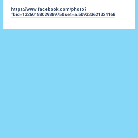
https://www.facebook.com/photo?
fbid=1326018802988975&set=a.509333621324168