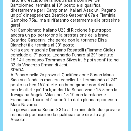
nato e cresciuto nella nostra sala con il M° De
Bartolomeo, termina al 13° posto e si qualifica
direttamente per i Campionati Italiani Assoluti. Pagano
un po' d'inesperienza Beatrice Gasperini 67a e Flaminia
Gambino 75a... ma si rifaranno certamente alle prossime
gare!
Nel Campionato Italiano U23 di Riccione è purtroppo
ancora un po' sottotono la prestazione della brava
Beatrice Gasperini, che perde con la torinese Elisa
Bianchetti e termina al 33° posto.
Nella gara maschile Damiano Rosatelli (Fiamme Gialle)
conclude al 7° posto; Leonardo Funaro al 29° battuto
15-14 il comasco Tommaso Silvestri, è poi sconfitto nei
32 da Vincenzo Erman di Jesi.
SPADA
A Pesaro nella 2a prova di Qualificazione Susan Maria
Sica si difende in maniera eccellente, terminando al 24°
posto su ben 167 atlete: un buon girone con 4 vittorie
con le atlete più forti, in diretta Susan vince 15-5 con la
trevigiana Angela Milan, poi 15-10 con la milanese
Francesca Tauro ed è sconfitta dalla pluricampionessa
Mara Navarria.
La giovanissima Susan è 31a al termine delle due prove e
manca di pochissimo la qualificazione diretta agli
Assoluti.