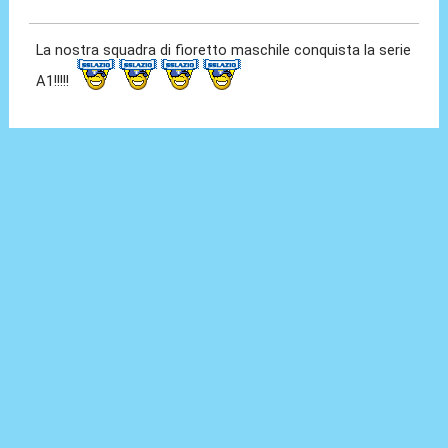
12 Mag 2015, 13:22
La nostra squadra di fioretto maschile conquista la serie
A1!!!!!