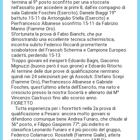
termina al 9° posto sconfitto per una stoccata
nell'assalto per accedere ai primi 8, dall'ex compagno di
sala Gabriele Foschini (Esercito); Daniele Biaggi 19°
battuto 15-11 da Antongiulio Stella (Esercito) e
Pierfrancesco Albanese sconfitto 15-11 da Fabrizio
Marino (Fiamme Oro).
Sfortunata la prova di Fabio Bianchi, che pur
dimostrando una eccellente tecnica schermistica,
incontra subito Federico Riccardi promettente
sciabolatore del Frascati Scherma e Campione Europeo
cadetti, perdendo 15-13.
Troppo giovani ed inesperti Edoardo Bagni, Giacomo
Mignuzzi (buono però il suo girone) e Edoardo Ritorto.
Al termine delle due prove di qualificazione rientrano
quindi nei 24 selezionati per gli Assoluti: Stefano Scepi
(Fiamme Oro), Pierfrancesco Albanese e Gabriele
Foschini, quest'ultimo atleta dell'Esercito, ma nato e
cresciuto presso la nostra Società e allenato dal M°
Vincenzo Castrucci fino allo scorso anno.
FIORETTO
Tutta esperienza per i fiorettisti nella 2a prova di
qualificazione a Pesaro: ancora molto giovani si
difendono comunque bene Andrea Funaro, che chiude al
56° posto, e Filippo Gasperini 77°; più indietro in
classifica Leonardo Funaro e il più piccolo del gruppo,
Federico Colamarco. Rosatelli (Fiamme Gialle), atleta