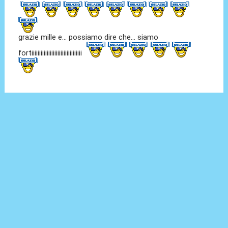
grazie mille e... possiamo dire che... siamo
fortiiiiiiiiiiiiiiiiiiiiiiiiiiiiiiiii