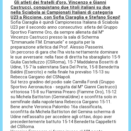
Gli atleti dei fratelli d'oro, Vincenzo e Gianni
Castrucci, conquistano due titoli italiani su due
nella Sciabola ai Campionati Italiani di categoria
U23 a Riccione, con Sofia Ciaraglia e Stefano Scepi!
Sofia Ciaraglia è quindi Campionessa Italiana di Sciabola
U23 per il secondo anno consecutivo: atleta del Gruppo
Sportivo Fiamme Oro, da sempre allenata dal M°
Vincenzo Castrucci presso la sala di Scherma
"Emmanuele F.M. Emanuele" e seguita per la
preparazione atletica dal Prof. Alessio Passerini.
Un percorso di gara che l'ha vista nettamente dominare
le sue avversarie: nella fase di diretta ha sbaragliato 15-9
Giulia Castelluzzo (CSRoma), 15-7 Maddalena Bosetti di
Udine, 15-7 la salernitana Sara Del Prete, 15-8 Benedetta
Baldini (Esercito) e nella finale ha prevalso 15-13 su
Rebecca Gargano del CSNapoli.
Sul terzo gradino del podio sale Camilla Fondi (Gruppo
Sportivo Aeronautica - seguita dal M° Gianni Castrucci)
vittoriosa 15-8 su Flaminia Prearo (Fiamme Oro), 15-12
su Michela Battiston (GeminaUdine) e sconfitta solo in
semifinale dalla napoletana Rebecca Gargano 15-11.
Bene anche Veronica Palombo 16a classificata,
sconfitta da Michela Battiston del Gemina scherma di
Udine nell'assalto per accedere agli ottavi, dopo aver
precedentemente battuto 15-14 Benedetta Cappelletti
del CSRoma.