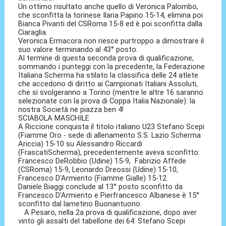
Un ottimo risultato anche quello di Veronica Palombo,
che sconfitta la torinese Ilaria Papino 15-14, elimina poi
Bianca Pivanti del CSRoma 15-8 ed è poi sconfitta dalla
Ciaraglia.
Veronica Ermacora non riesce purtroppo a dimostrare il
suo valore terminando al 43° posto.
Al termine di questa seconda prova di qualificazione,
sommando i punteggi con la precedente, la Federazione
Italiana Scherma ha stilato la classifica delle 24 atlete
che accedono di diritto ai Campionati Italiani Assoluti,
che si svolgeranno a Torino (mentre le altre 16 saranno
selezionate con la prova di Coppa Italia Nazionale): la
nostra Società ne piazza ben 4!
SCIABOLA MASCHILE
A Riccione conquista il titolo italiano U23 Stefano Scepi
(Fiamme Oro - sede di allenamento S.S. Lazio Scherma
Ariccia) 15-10 su Alessandro Riccardi
(FrascatiScherma), precedentemente aveva sconfitto:
Francesco DeRobbio (Udine) 15-9, Fabrizio Affede
(CSRoma) 15-9, Leonardo Dreossi (Udine) 15-10,
Francesco D'Armiento (Fiamme Gialle) 15-12.
Daniele Biaggi conclude al 13° posto sconfitto da
Francesco D'Armiento e Pierfrancesco Albanese è 15°
sconfitto dal lametino Buonantuono.
A Pesaro, nella 2a prova di qualificazione, dopo aver
vinto gli assalti del tabellone dei 64: Stefano Scepi