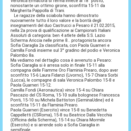
Veronica Ermacora si ferma invece al 18° posto,
nonostante un ottimo girone, sconfitta 15-11 da
Margherita Pappolla di Trani.
Le ragazze della sciabola hanno dimostrato
nuovamente tutto il loro valore e la bontà degli
insegnamenti del duo Castrucci a Pesaro il 21.02.2015,
nella 2a prova di qualificazione ai Campionati Italiani
Assoluti di categoria: ben 4 atlete della S.S. Lazio
Scherma Ariccia nelle prime 8... protagonista ancora
Sofia Ciaraglia 2a classificata, con Paola Guarneri e
Camilla Fondi insieme sul 3° gradino del podio e Veronica
Palombo 8a.
Ma vediamo nel dettaglio cosa è avvenuto a Pesaro:
Sofia Ciaraglia si è arresa solo in finale 15-11 alla
compagna delle Fiamme Oro Flaminia Prearo, dopo aver
sconfitto 15-6 Laura Fidanzi (Livorno), 15-7 Chiara Sorbi
(Lucca), le compagne di sala Veronica Palombo 15-8 e
Paola Guarneri 15-12.
Camilla Fondi (Aeronautica) vince 15-4 su Chiara
Pascazio del CS Roma, 15-10 sulla bolognese Francesca
Ponti, 15-10 su Michela Battiston (GeminaUdine) ed è
sconfitta 15-11 da Flaminia Prearo.
Paola Guarneri (Esercito) vince 15-8 su Benedetta
Cappelletti (CSRoma), 15-8 su Beatrice Dalla Vecchia
(Officina della Scherma), 15-14 su Chiara Mormile
(Esercito) e si arrende solo a Sofia Ciaraglia in
semifinale.