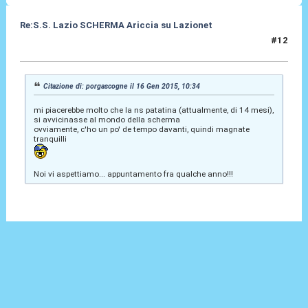
Re:S.S. Lazio SCHERMA Ariccia su Lazionet
#12
17 Gen 2015, 15:01
Citazione di: porgascogne il 16 Gen 2015, 10:34
mi piacerebbe molto che la ns patatina (attualmente, di 14 mesi),
si avvicinasse al mondo della scherma
ovviamente, c'ho un po' de tempo davanti, quindi magnate
tranquilli
Noi vi aspettiamo... appuntamento fra qualche anno!!!