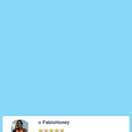
PabloHoney