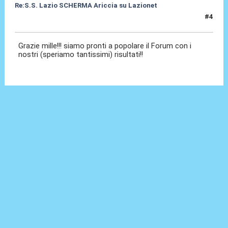
Re:S.S. Lazio SCHERMA Ariccia su Lazionet
#4
10 Gen 2015, 11:47
Grazie mille!!! siamo pronti a popolare il Forum con i
nostri (speriamo tantissimi) risultati!!