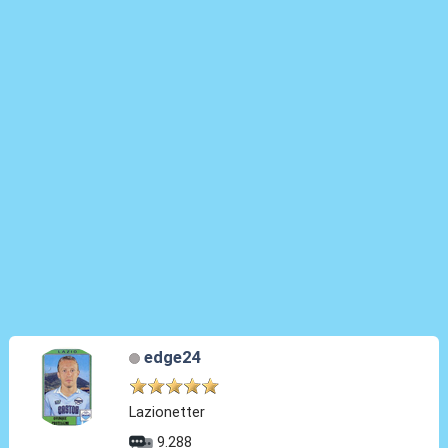
edge24
Lazionetter
9.288