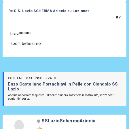
Re:S.S. Lazio SCHERMA Ariccia su Lazionet
#7
15 Gen 2015, 15:05
bravi!!!!!!!!!!!!!!
sport bellissimo......
CONTENUTO SPONSORIZZATO
Enzo Castellano Portachiavi in Pelle con Ciondolo SS
Lazio
Acquistando tramite questo link contribuisci a sostenere il nostro sito, senza costi
aggiuntivi per te.
SSLazioSchermaAriccia