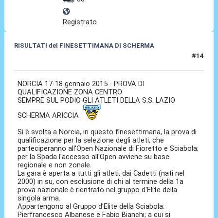
Registrato
RISULTATI del FINESETTIMANA DI SCHERMA
#14
18 Gen 2015, 21:15
NORCIA 17-18 gennaio 2015 - PROVA DI
QUALIFICAZIONE ZONA CENTRO
SEMPRE SUL PODIO GLI ATLETI DELLA S.S. LAZIO
SCHERMA ARICCIA
Si è svolta a Norcia, in questo finesettimana, la prova di
qualificazione per la selezione degli atleti, che
parteciperanno all'Open Nazionale di Fioretto e Sciabola;
per la Spada l'accesso all'Open avviene su base
regionale e non zonale.
La gara è aperta a tutti gli atleti, dai Cadetti (nati nel
2000) in su, con esclusione di chi al termine della 1a
prova nazionale è rientrato nel gruppo d'Elite della
singola arma.
Appartengono al Gruppo d'Elite della Sciabola:
Pierfrancesco Albanese e Fabio Bianchi; a cui si