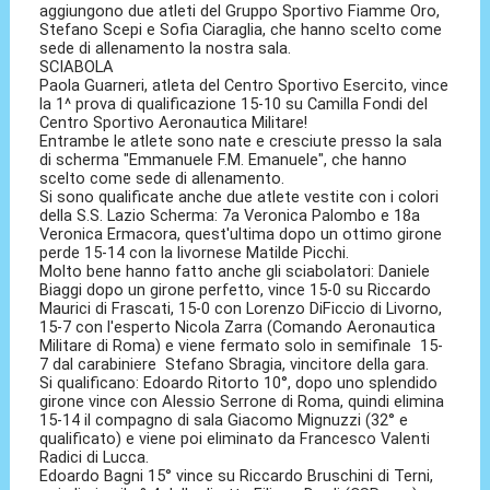
aggiungono due atleti del Gruppo Sportivo Fiamme Oro,
Stefano Scepi e Sofia Ciaraglia, che hanno scelto come
sede di allenamento la nostra sala.
SCIABOLA
Paola Guarneri, atleta del Centro Sportivo Esercito, vince
la 1^ prova di qualificazione 15-10 su Camilla Fondi del
Centro Sportivo Aeronautica Militare!
Entrambe le atlete sono nate e cresciute presso la sala
di scherma "Emmanuele F.M. Emanuele", che hanno
scelto come sede di allenamento.
Si sono qualificate anche due atlete vestite con i colori
della S.S. Lazio Scherma: 7a Veronica Palombo e 18a
Veronica Ermacora, quest'ultima dopo un ottimo girone
perde 15-14 con la livornese Matilde Picchi.
Molto bene hanno fatto anche gli sciabolatori: Daniele
Biaggi dopo un girone perfetto, vince 15-0 su Riccardo
Maurici di Frascati, 15-0 con Lorenzo DiFiccio di Livorno,
15-7 con l'esperto Nicola Zarra (Comando Aeronautica
Militare di Roma) e viene fermato solo in semifinale 15-
7 dal carabiniere Stefano Sbragia, vincitore della gara.
Si qualificano: Edoardo Ritorto 10°, dopo uno splendido
girone vince con Alessio Serrone di Roma, quindi elimina
15-14 il compagno di sala Giacomo Mignuzzi (32° e
qualificato) e viene poi eliminato da Francesco Valenti
Radici di Lucca.
Edoardo Bagni 15° vince su Riccardo Bruschini di Terni,