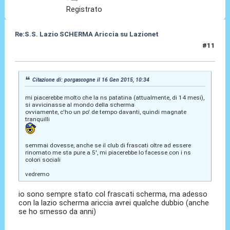
Registrato
Re:S.S. Lazio SCHERMA Ariccia su Lazionet
#11
17 Gen 2015, 01:30
Citazione di: porgascogne il 16 Gen 2015, 10:34
mi piacerebbe molto che la ns patatina (attualmente, di 14 mesi),
si avvicinasse al mondo della scherma
ovviamente, c'ho un po' de tempo davanti, quindi magnate
tranquilli
semmai dovesse, anche se il club di frascati oltre ad essere
rinomato me sta pure a 5', mi piacerebbe lo facesse con i ns
colori sociali
vedremo
io sono sempre stato col frascati scherma, ma adesso
con la lazio scherma ariccia avrei qualche dubbio (anche
se ho smesso da anni)