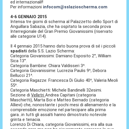
ed internazionali!!
Per informazioni
infocom@sslazioscherma.com
4-6 GENNAIO 2015
Intensa tre giorni di scherma al Palazzetto dello Sport di
Anguillara Sabazia, che ha ospitato la seconda prova
Interregionale del Gran Premio Giovanissimi (riservato
alle categorie U14).
Il 4 gennaio 2015 hanno dato buona prova di sé i piccoli
spadisti
della S.S. Lazio Scherma:
Categoria Giovanissimi: Damiano Esposito 2°, William
Sica 13°.
Categoria Bambine: Chiara Valdisseri 3^.
Categoria Giovanissime: Lucrezia Paulis 9^, Debora
Bellucci 21^.
Categoria Ragazze: Francesca Di Giulio 40^, Valeria Meoli
55^.
Categoria Maschietti: Michele Bandinelli 32esimi.
Sezione di
Velletri
Andrea Capitani (categoria
Maschietti), Marta Boi e Matteo Bernado (categoria
Allievi) che, nonostante i pochi mesi di allenamento e la
comprensibile emozione nel partecipare alla prima
gara...in tutti gli assalti hanno dimostrato notevole
grinta e tenacia.
Lorenzo Di Chiara, categoria Giovanissimi, era alla sua