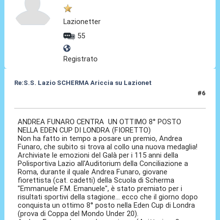
Lazionetter
55
Registrato
Re:S.S. Lazio SCHERMA Ariccia su Lazionet
#6
11 Gen 2015, 10:16
ANDREA FUNARO CENTRA UN OTTIMO 8° POSTO
NELLA EDEN CUP DI LONDRA (FIORETTO)
Non ha fatto in tempo a posare un premio, Andrea
Funaro, che subito si trova al collo una nuova medaglia!
Archiviate le emozioni del Galà per i 115 anni della
Polisportiva Lazio all'Auditorium della Conciliazione a
Roma, durante il quale Andrea Funaro, giovane
fiorettista (cat. cadetti) della Scuola di Scherma
"Emmanuele F.M. Emanuele", è stato premiato per i
risultati sportivi della stagione... ecco che il giorno dopo
conquista un ottimo 8° posto nella Eden Cup di Londra
(prova di Coppa del Mondo Under 20).