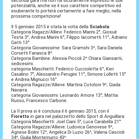
seconda gara ma non ha sicuramente espresso le sue
potenzialità, anche se il suo carattere competitivo ed
esuberante lo porterà certamente a fare meglio, nella
prossima competizione!
Il 5 gennaio 2015 è stata la volta della
Sciabola
:
Categoria Ragazzi/Allievi: Federico Marini 2°, Giosuè
Testa 3°, Andrea Marini 6°, Filippo Iacometti 11°, Adriano
Gatti 13°.
Categoria Giovanissime: Sara Gramshi 3^, Sara Daniela
Corsetti Fanasca 8^.
Categoria Bambine: Alessia Piccoli 2^ Chiara Giansanti,
sedicesimi.
categoria Maschietti: Federico Cuccioletta 6°, Ken
Casalino 7°, Alessandro Perugini 11°, Simone Lolletti 15°
e Andrea Mignucci 16°.
Categoria Ragazze/Allieve: Martina Cotoloni 9^, Giada
Navarra.
categoria Giovanissimi: Leonardo Amore 13°, Mattia
Russo, Francesco Carbone.
La II prova si è conclusa il 6 gennaio 2015, con il
Fioretto
in gara nel palazzetto dello Sport di Anguillara:
Categoria Maschietti: Joel Ciani 5°, Luca Carabella 21°.
Categoria Ragazze/Allieve: Ludovica Genovese 9^,
Agnese Bolini 12^, Angelica Di Luzio 26^, Valeria Cascioli
34^, Giulia Montemurro 43^.