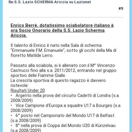
Re:S.S. Lazio SCHERMA Ariccia su Lazionet
#5
10 Gen 2015, 14:37
Enrico Berrè, dotatissimo sciabolatore italiano è
ora Socio Onorario della S.S. Lazio Scherma
Ariccia.
Il talento di Enrico è nato nella Sala di scherma
"Emmanuele F.M. Emanuele", sotto gli occhi della Ma di
fioretto Matilde Lerro.
Passato alla sciabola, si è allenato con il M° Vincenzo
Castrucci fino alla s.a. 2011/2012, entrando nel gruppo
sportivo delle Fiamme Gialle.
La crescita sportiva di questo ragazzo è davvero
notevole:
Risultati Under 20
• Argento nella prova del circuito Cadetti di Londra (s.a.
2008/2009)
• Vice Campione d'Europa a squadre U17 a Bourges (s.a
2008/2009)
• 6° posto nel Campionato del Mondo U17 di Belfast
(s.a 2008/2009)
• 8° nella prova di Coppa del Mondo U20 di Künzelsau
(s.a 2008/2009)