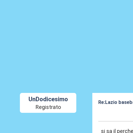
UnDodicesimo
Re:Lazio baseba
Registrato
30 Dic 2019, 13
si sa il perch