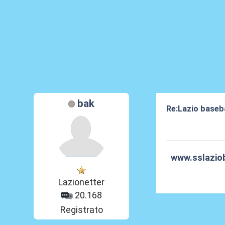
bak
Re:Lazio baseba
03 Ott 2016, 19
www.sslazio
Lazionetter
20.168
Registrato