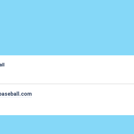
ll
:35
baseball.com