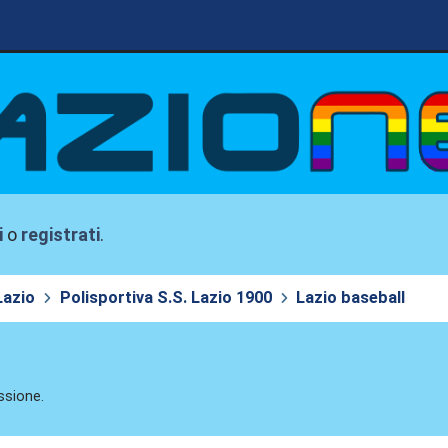
i
o
registrati
.
Lazio
Polisportiva S.S. Lazio 1900
Lazio baseball
ssione.