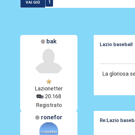
1
VAI GIÙ
bak
Lazio baseball
03 Ott 2016, 17
La gloriosa se
Lazionetter
20.168
Registrato
ronefor
Re:Lazio baseba
03 Ott 2016, 18