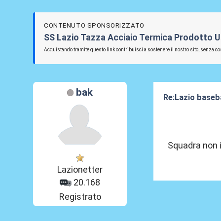
CONTENUTO SPONSORIZZATO
SS Lazio Tazza Acciaio Termica Prodotto Uf
Acquistando tramite questo link contribuisci a sostenere il nostro sito, senza cos
bak
Re:Lazio baseba
30 Dic 2019, 13
Squadra non 
Lazionetter
20.168
Registrato