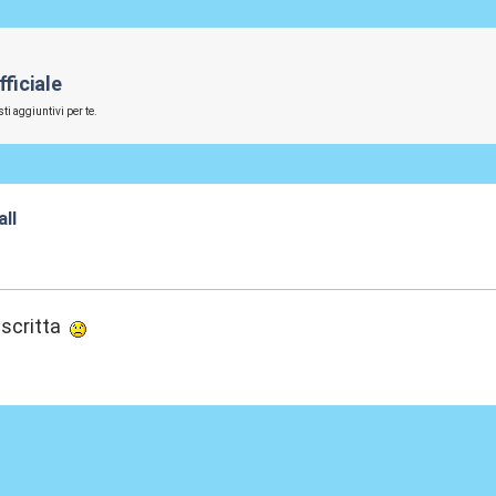
ficiale
ti aggiuntivi per te.
ll
:18
iscritta