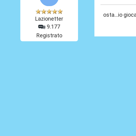
osta...io gioc
Lazionetter
9.177
Registrato