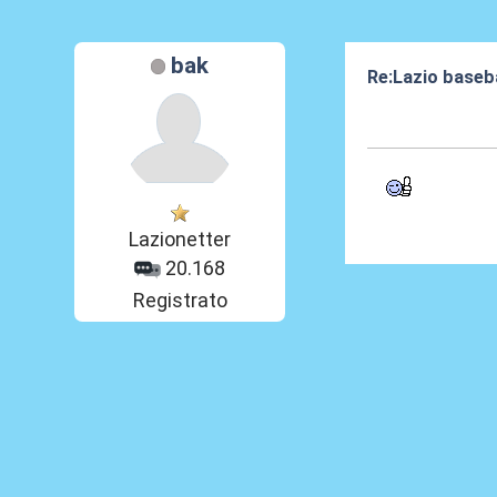
bak
Re:Lazio baseba
03 Ott 2016, 19
Lazionetter
20.168
Registrato