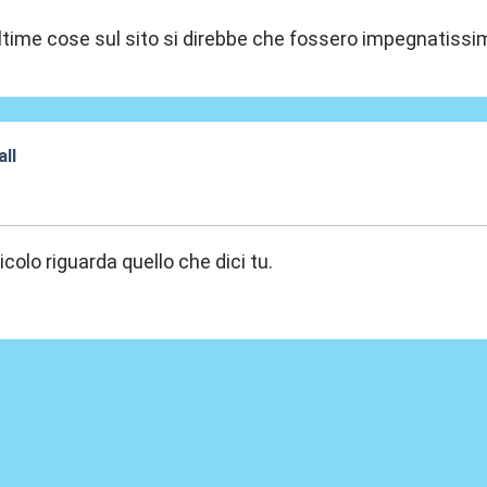
ultime cose sul sito si direbbe che fossero impegnatissimi
ll
:55
ticolo riguarda quello che dici tu.