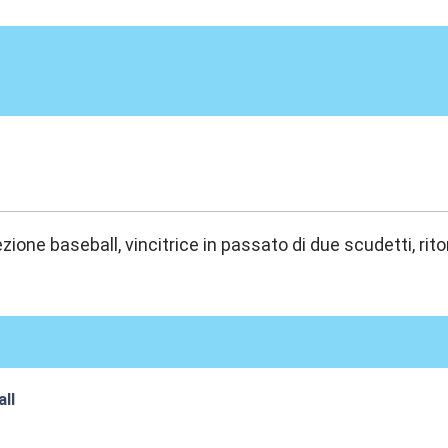
:38
zione baseball, vincitrice in passato di due scudetti, ritor
ll
:09