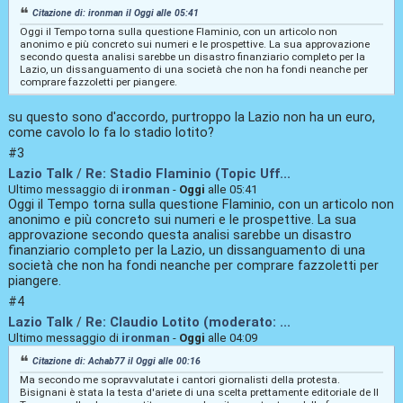
Citazione di: ironman il
Oggi
alle 05:41
Oggi il Tempo torna sulla questione Flaminio, con un articolo non
anonimo e più concreto sui numeri e le prospettive. La sua approvazione
secondo questa analisi sarebbe un disastro finanziario completo per la
Lazio, un dissanguamento di una società che non ha fondi neanche per
comprare fazzoletti per piangere.
su questo sono d'accordo, purtroppo la Lazio non ha un euro,
come cavolo lo fa lo stadio lotito?
#3
Lazio Talk
/
Re: Stadio Flaminio (Topic Uff...
Ultimo messaggio di
ironman
-
Oggi
alle 05:41
Oggi il Tempo torna sulla questione Flaminio, con un articolo non
anonimo e più concreto sui numeri e le prospettive. La sua
approvazione secondo questa analisi sarebbe un disastro
finanziario completo per la Lazio, un dissanguamento di una
società che non ha fondi neanche per comprare fazzoletti per
piangere.
#4
Lazio Talk
/
Re: Claudio Lotito (moderato: ...
Ultimo messaggio di
ironman
-
Oggi
alle 04:09
Citazione di: Achab77 il
Oggi
alle 00:16
Ma secondo me sopravvalutate i cantori giornalisti della protesta.
Bisignani è stata la testa d'ariete di una scelta prettamente editoriale de Il