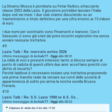
La Dinamo Mosca è piombata su Petar Ratkov, attaccante
classe 2003 della Lazio. Il giocatore potrebbe lasciare l'Italia
dopo soli sei mesi. I due club stanno discutendo su un
trasferimento a titolo definitivo per una cifra intorno ai 15 milioni
di euro.
I due nomi per sostituirlo sono Pinamonti e Ivanovic. Con il
Sassuolo ci sono già stati dei primi incontri esplorativi ma senza
avviare nessuna trattativa.
#9
Lazio Talk
/
Re: mercato estivo 2026
Ultimo messaggio di
Achab77
-
Oggi
alle 00:31
La ridda di voci e presunti interessi tanto si blocca sempre al
punto di caduta di questi ultimi due anni: accettano prestiti con
diritto di riscatto?
Perché laddove è necessario iniziare una trattativa proponendo
una prima tranche reale da versare sui conti delle società di
appartenenza di solito poi arriva la nostra sorella Brusca
Frenata.
#10
Lazio Talk
/
Re: S.S. Lazio 1900 vs A.S. Os...
Ultimo messaggio di
Achab77
-
Oggi
alle 00:22
Citazione di: white-blu il
Ieri
alle 17:22