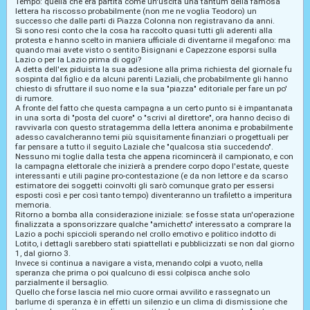
Tempo: quella che era partita come un'uscita una tantum della famosa
lettera ha riscosso probabilmente (non me ne voglia Teodoro) un
successo che dalle parti di Piazza Colonna non registravano da anni.
Si sono resi conto che la cosa ha raccolto quasi tutti gli aderenti alla
protesta e hanno scelto in maniera ufficiale di diventarne il megafono: ma
quando mai avete visto o sentito Bisignani e Capezzone esporsi sulla
Lazio o per la Lazio prima di oggi?
A detta dell'ex piduista la sua adesione alla prima richiesta del giornale fu
sospinta dal figlio e da alcuni parenti Laziali, che probabilmente gli hanno
chiesto di sfruttare il suo nome e la sua "piazza" editoriale per fare un po'
di rumore.
A fronte del fatto che questa campagna a un certo punto si è impantanata
in una sorta di "posta del cuore" o "scrivi al direttore", ora hanno deciso di
ravvivarla con questo stratagemma della lettera anonima e probabilmente
adesso cavalcheranno temi più squisitamente finanziari o progettuali per
far pensare a tutto il seguito Laziale che "qualcosa stia succedendo".
Nessuno mi toglie dalla testa che appena ricomincerà il campionato, e con
la campagna elettorale che inizierà a prendere corpo dopo l'estate, queste
interessanti e utili pagine pro-contestazione (e da non lettore e da scarso
estimatore dei soggetti coinvolti gli sarò comunque grato per essersi
esposti così e per così tanto tempo) diventeranno un trafiletto a imperitura
memoria.
Ritorno a bomba alla considerazione iniziale: se fosse stata un'operazione
finalizzata a sponsorizzare qualche "amichetto" interessato a comprare la
Lazio a pochi spiccioli sperando nel crollo emotivo e politico indotto di
Lotito, i dettagli sarebbero stati spiattellati e pubblicizzati se non dal giorno
1, dal giorno 3.
Invece si continua a navigare a vista, menando colpi a vuoto, nella
speranza che prima o poi qualcuno di essi colpisca anche solo
parzialmente il bersaglio.
Quello che forse lascia nel mio cuore ormai avvilito e rassegnato un
barlume di speranza è in effetti un silenzio e un clima di dismissione che