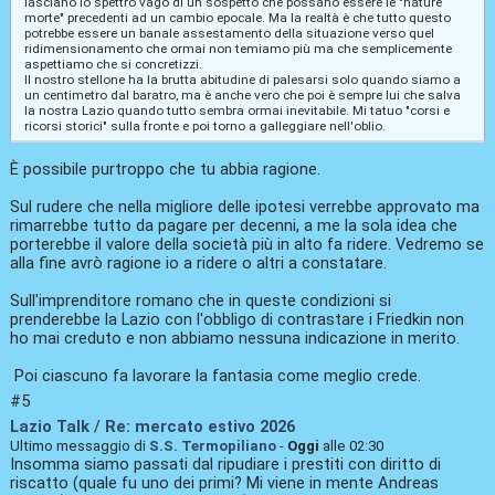
lasciano lo spettro vago di un sospetto che possano essere le "nature
morte" precedenti ad un cambio epocale. Ma la realtà è che tutto questo
potrebbe essere un banale assestamento della situazione verso quel
ridimensionamento che ormai non temiamo più ma che semplicemente
aspettiamo che si concretizzi.
Il nostro stellone ha la brutta abitudine di palesarsi solo quando siamo a
un centimetro dal baratro, ma è anche vero che poi è sempre lui che salva
la nostra Lazio quando tutto sembra ormai inevitabile. Mi tatuo "corsi e
ricorsi storici" sulla fronte e poi torno a galleggiare nell'oblio.
È possibile purtroppo che tu abbia ragione.
Sul rudere che nella migliore delle ipotesi verrebbe approvato ma
rimarrebbe tutto da pagare per decenni, a me la sola idea che
porterebbe il valore della società più in alto fa ridere. Vedremo se
alla fine avrò ragione io a ridere o altri a constatare.
Sull'imprenditore romano che in queste condizioni si
prenderebbe la Lazio con l'obbligo di contrastare i Friedkin non
ho mai creduto e non abbiamo nessuna indicazione in merito.
Poi ciascuno fa lavorare la fantasia come meglio crede.
#5
Lazio Talk
/
Re: mercato estivo 2026
Ultimo messaggio di
S.S. Termopiliano
-
Oggi
alle 02:30
Insomma siamo passati dal ripudiare i prestiti con diritto di
riscatto (quale fu uno dei primi? Mi viene in mente Andreas