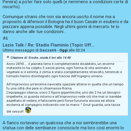
Pereira) a poter fare solo quelli (e nemmeno a condizioni certe di
riscatto).
Comunque strano che non sia ancora uscito il nome ma a
proposito di difensori il Bologna ha il buon Casale in esubero e da
piazzare appena possibile. Negli ultimi giorni di mercato te lo
danno anche alle tue condizioni...
#6
Lazio Talk
/
Re: Stadio Flaminio (Topic Uff...
Ultimo messaggio di
Gazza66
-
Oggi
alle 02:24
Citazione di: Eroche..siusta il
Ieri
alle 14:48
Anno 2890.... il pianeta terra è completamente disabitato, un enorme
meteorite lo ha colpito 3 secoli prima, ogni forma di vita animale o
vegetale si è estinta, il clima è stato completamente stravolto, terremoti e
tornado hanno disintegrato ogni traccia dell'ingegno umano.
All'improvviso un'enorme navicella spaziale atterra in quella che un tempo
fu una città che pare si chiamasse Roma.
L'equipaggio sbarca, sono 2 figure gigantesche, uno dei 2 ha un bisogno
impellente, si guarda intorno e all'improvviso vede ciò che mai si sarebbe
aspettato di vedere, è fatiscente però forse funziona ancora ed allora
esclama al compagno indicando con la mano :" Gnut guarda, una tazza
del cesso!!:
A fianco notavano un qualcosa che a noi sembrerebbe una
statua con delle sembianze conosciute ma loro così enormi lo