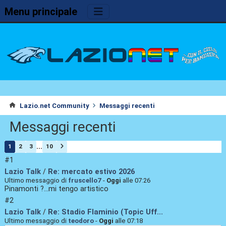
Menu principale
Lazio.net Community
Messaggi recenti
Messaggi recenti
...
1
2
3
10
#1
Lazio Talk
/
Re: mercato estivo 2026
Ultimo messaggio di
fruscello7
-
Oggi
alle 07:26
Pinamonti ?...mi tengo artistico
#2
Lazio Talk
/
Re: Stadio Flaminio (Topic Uff...
Ultimo messaggio di
teodoro
-
Oggi
alle 07:18