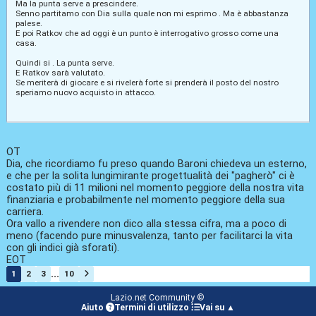
Ma la punta serve a prescindere.
Senno partitamo con Dia sulla quale non mi esprimo . Ma è abbastanza
palese.
E poi Ratkov che ad oggi è un punto è interrogativo grosso come una
casa.
Quindi si . La punta serve.
E Ratkov sarà valutato.
Se meriterà di giocare e si rivelerà forte si prenderà il posto del nostro
speriamo nuovo acquisto in attacco.
OT
Dia, che ricordiamo fu preso quando Baroni chiedeva un esterno,
e che per la solita lungimirante progettualità dei "pagherò" ci è
costato più di 11 milioni nel momento peggiore della nostra vita
finanziaria e probabilmente nel momento peggiore della sua
carriera.
Ora vallo a rivendere non dico alla stessa cifra, ma a poco di
meno (facendo pure minusvalenza, tanto per facilitarci la vita
con gli indici già sforati).
EOT
...
1
2
3
10
Lazio.net Community ©
Aiuto
Termini di utilizzo
Vai su ▲