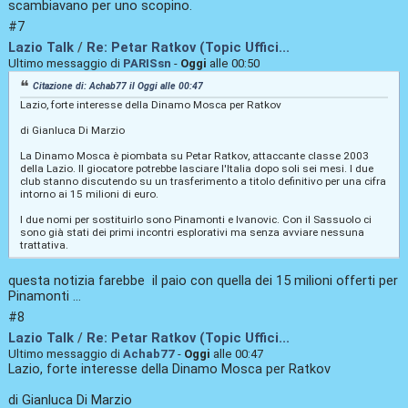
scambiavano per uno scopino.
#7
Lazio Talk
/
Re: Petar Ratkov (Topic Uffici...
Ultimo messaggio di
PARISsn
-
Oggi
alle 00:50
Citazione di: Achab77 il
Oggi
alle 00:47
Lazio, forte interesse della Dinamo Mosca per Ratkov
di Gianluca Di Marzio
La Dinamo Mosca è piombata su Petar Ratkov, attaccante classe 2003
della Lazio. Il giocatore potrebbe lasciare l'Italia dopo soli sei mesi. I due
club stanno discutendo su un trasferimento a titolo definitivo per una cifra
intorno ai 15 milioni di euro.
I due nomi per sostituirlo sono Pinamonti e Ivanovic. Con il Sassuolo ci
sono già stati dei primi incontri esplorativi ma senza avviare nessuna
trattativa.
questa notizia farebbe il paio con quella dei 15 milioni offerti per
Pinamonti ...
#8
Lazio Talk
/
Re: Petar Ratkov (Topic Uffici...
Ultimo messaggio di
Achab77
-
Oggi
alle 00:47
Lazio, forte interesse della Dinamo Mosca per Ratkov
di Gianluca Di Marzio