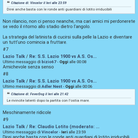
Citazione di: Vincelor il
Ieri
alle 23:59
Direi anche basta con le ronde anti guardiani di lotito irriducibili
Non rilancio, non ci penso neanche, ma cari amici mi perdonerete
se vedo il ritorno allo stadio dietro l'angolo.
La strategia del latinista di cucirsi sulla pelle la Lazio e diventare
un tutt'uno comincia a fruttare.
#7
Lazio Talk
/
Re: S.S. Lazio 1900 vs A.S. Os...
Ultimo messaggio di
bizio67
-
Oggi
alle 00:08
Amichevole senza senso
#8
Lazio Talk
/
Re: S.S. Lazio 1900 vs A.S. Os...
Ultimo messaggio di
Adler Nest
-
Oggi
alle 00:06
Citazione di: FeverDog il
Ieri
alle 21:42
Le rivincite latenti dopo la partita con l'ostia mare.
Meschinamente ridicole
#9
Lazio Talk
/
Re: Claudio Lotito (moderato: ...
Ultimo messaggio di
Vincelor
-
Ieri
alle 23:59
Direi anche basta con le ronde anti guardiani di lotito irriducibili