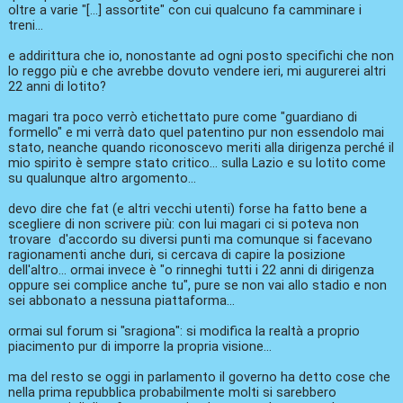
oltre a varie "[...] assortite" con cui qualcuno fa camminare i
treni...
e addirittura che io, nonostante ad ogni posto specifichi che non
lo reggo più e che avrebbe dovuto vendere ieri, mi augurerei altri
22 anni di lotito?
magari tra poco verrò etichettato pure come "guardiano di
formello" e mi verrà dato quel patentino pur non essendolo mai
stato, neanche quando riconoscevo meriti alla dirigenza perché il
mio spirito è sempre stato critico... sulla Lazio e su lotito come
su qualunque altro argomento...
devo dire che fat (e altri vecchi utenti) forse ha fatto bene a
scegliere di non scrivere più: con lui magari ci si poteva non
trovare d'accordo su diversi punti ma comunque si facevano
ragionamenti anche duri, si cercava di capire la posizione
dell'altro... ormai invece è "o rinneghi tutti i 22 anni di dirigenza
oppure sei complice anche tu", pure se non vai allo stadio e non
sei abbonato a nessuna piattaforma...
ormai sul forum si "sragiona": si modifica la realtà a proprio
piacimento pur di imporre la propria visione...
ma del resto se oggi in parlamento il governo ha detto cose che
nella prima repubblica probabilmente molti si sarebbero