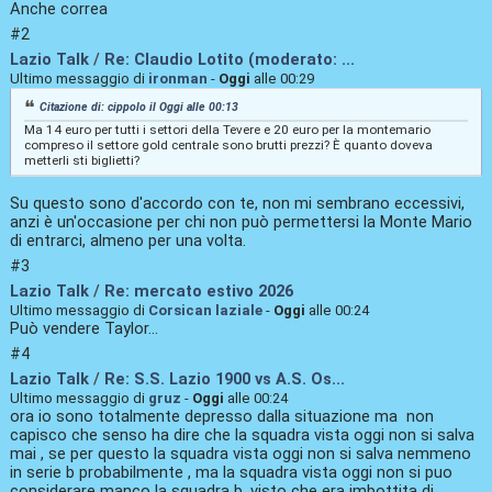
Anche correa
#2
Lazio Talk
/
Re: Claudio Lotito (moderato: ...
Ultimo messaggio di
ironman
-
Oggi
alle 00:29
Citazione di: cippolo il
Oggi
alle 00:13
Ma 14 euro per tutti i settori della Tevere e 20 euro per la montemario
compreso il settore gold centrale sono brutti prezzi? È quanto doveva
metterli sti biglietti?
Su questo sono d'accordo con te, non mi sembrano eccessivi,
anzi è un'occasione per chi non può permettersi la Monte Mario
di entrarci, almeno per una volta.
#3
Lazio Talk
/
Re: mercato estivo 2026
Ultimo messaggio di
Corsican laziale
-
Oggi
alle 00:24
Può vendere Taylor...
#4
Lazio Talk
/
Re: S.S. Lazio 1900 vs A.S. Os...
Ultimo messaggio di
gruz
-
Oggi
alle 00:24
ora io sono totalmente depresso dalla situazione ma non
capisco che senso ha dire che la squadra vista oggi non si salva
mai , se per questo la squadra vista oggi non si salva nemmeno
in serie b probabilmente , ma la squadra vista oggi non si puo
considerare manco la squadra b, visto che era imbottita di