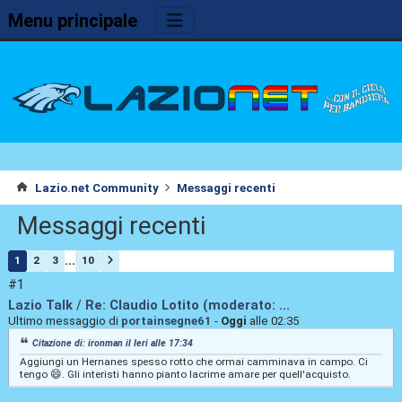
Menu principale
Lazio.net Community
Messaggi recenti
Messaggi recenti
...
1
2
3
10
#1
Lazio Talk
/
Re: Claudio Lotito (moderato: ...
Ultimo messaggio di
portainsegne61
-
Oggi
alle 02:35
Citazione di: ironman il
Ieri
alle 17:34
Aggiungi un Hernanes spesso rotto che ormai camminava in campo. Ci
tengo 😄. Gli interisti hanno pianto lacrime amare per quell'acquisto.