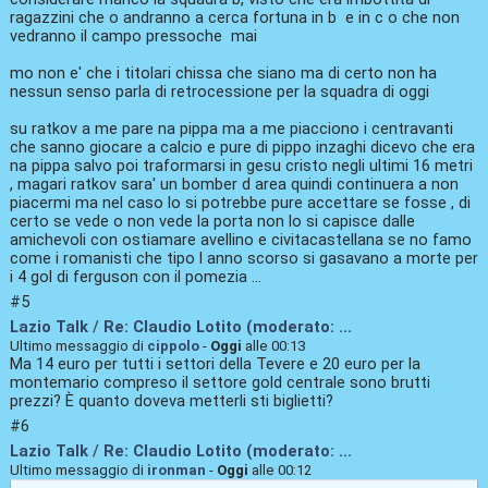
ragazzini che o andranno a cerca fortuna in b e in c o che non
vedranno il campo pressoche mai
mo non e' che i titolari chissa che siano ma di certo non ha
nessun senso parla di retrocessione per la squadra di oggi
su ratkov a me pare na pippa ma a me piacciono i centravanti
che sanno giocare a calcio e pure di pippo inzaghi dicevo che era
na pippa salvo poi traformarsi in gesu cristo negli ultimi 16 metri
, magari ratkov sara' un bomber d area quindi continuera a non
piacermi ma nel caso lo si potrebbe pure accettare se fosse , di
certo se vede o non vede la porta non lo si capisce dalle
amichevoli con ostiamare avellino e civitacastellana se no famo
come i romanisti che tipo l anno scorso si gasavano a morte per
i 4 gol di ferguson con il pomezia ...
#5
Lazio Talk
/
Re: Claudio Lotito (moderato: ...
Ultimo messaggio di
cippolo
-
Oggi
alle 00:13
Ma 14 euro per tutti i settori della Tevere e 20 euro per la
montemario compreso il settore gold centrale sono brutti
prezzi? È quanto doveva metterli sti biglietti?
#6
Lazio Talk
/
Re: Claudio Lotito (moderato: ...
Ultimo messaggio di
ironman
-
Oggi
alle 00:12