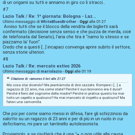
di un origami su tutti e annamo in giro co li stracci...
#7
Lazio Talk
/
Re: 1^ giornata: Bologna - Laz...
Ultimo messaggio di
WhiteBluesBrother
-
Oggi
alle 01:27
Avviso tutti che se il blocco della vendita dei biglietti sarà
confermato (decisione senza senso e che puzza de merda, cioè
de telefonata dal Senato), l'aria che tira è "namo lo stesso e se
piazzamo la' fuori".
Credo che a questi [...] incapaci convenga aprire subito il settore,
senza storie ulteriori.
#8
Lazio Talk
/
Re: mercato estivo 2026
Ultimo messaggio di
mariolazio
-
Oggi
alle 01:19
Citazione di: ramones il
Ieri
alle 21:27
Ma cosa stai dicendo? Ma piantiamola di dire cazzate. Rompere i [...] a
ragazzo di 22 anni, ma come state? Perché il suo bisnonno era il duce?
Perché è fiero del cognome della madre? Perché in pratica questo ha mai
torto un capello a qualcuno? Ha mai mancato di rispetto a qualcuno? Ma
fatevi una camomilla
Che poi per come siamo messi in difesa, fare gli schizzinosi da
salotto su un ragazzo di 23 anni e per di più in un ruolo in cui
deficitiamo, mi pare un tantinello autolesionista.
Proviamolo, e se risulterà che è una 🪚 o non utile alla causa