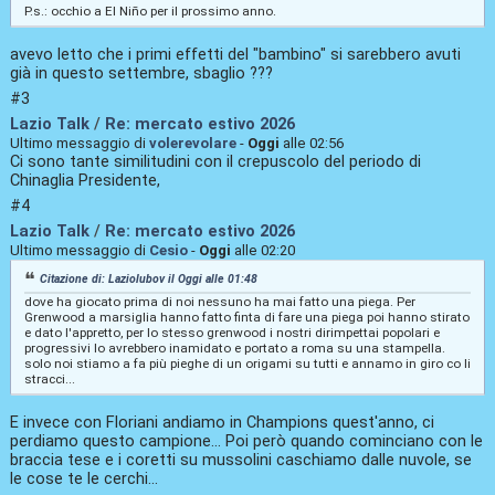
P.s.: occhio a El Niño per il prossimo anno.
avevo letto che i primi effetti del "bambino" si sarebbero avuti
già in questo settembre, sbaglio ???
#3
Lazio Talk
/
Re: mercato estivo 2026
Ultimo messaggio di
volerevolare
-
Oggi
alle 02:56
Ci sono tante similitudini con il crepuscolo del periodo di
Chinaglia Presidente,
#4
Lazio Talk
/
Re: mercato estivo 2026
Ultimo messaggio di
Cesio
-
Oggi
alle 02:20
Citazione di: Laziolubov il
Oggi
alle 01:48
dove ha giocato prima di noi nessuno ha mai fatto una piega. Per
Grenwood a marsiglia hanno fatto finta di fare una piega poi hanno stirato
e dato l'appretto, per lo stesso grenwood i nostri dirimpettai popolari e
progressivi lo avrebbero inamidato e portato a roma su una stampella.
solo noi stiamo a fa più pieghe di un origami su tutti e annamo in giro co li
stracci...
E invece con Floriani andiamo in Champions quest'anno, ci
perdiamo questo campione... Poi però quando cominciano con le
braccia tese e i coretti su mussolini caschiamo dalle nuvole, se
le cose te le cerchi...