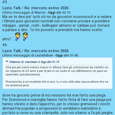
#5
Lazio Talk
/
Re: mercato estivo 2026
Ultimo messaggio di
Murici
-
Oggi
alle 02:10
Ma se te devi pia' tutti sti no da giocatori sconosciuti e a vedere
i filmati pure giocatori normali non conviene provare a prendere
mbappe , yamal , rodri , bellingam almeno er caldaia può tornare
a parlare e dire...."io ho provato a prenderli ma hanno scelto
altro"...
#6
Lazio Talk
/
Re: mercato estivo 2026
Ultimo messaggio di
Laziolubov
-
Oggi
alle 01:48
Citazione di: mariolazio il
Oggi
alle 01:19
Che poi per come siamo messi in difesa, fare gli schizzinosi da salotto su
un ragazzo di 23 anni e per di più in un ruolo in cui deficitiamo, mi pare un
tantinello autolesionista.
Proviamolo, e se risulterà che è una 🪚 o non utile alla causa allora che se
ne andasse pure.
dove ha giocato prima di noi nessuno ha mai fatto una piega.
Per Grenwood a marsiglia hanno fatto finta di fare una piega poi
hanno stirato e dato l'appretto, per lo stesso grenwood i nostri
dirimpettai popolari e progressivi lo avrebbero inamidato e
portato a roma su una stampella. solo noi stiamo a fa più pieghe