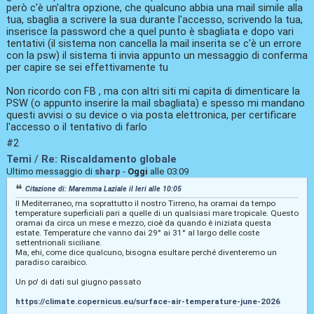
però c'è un'altra opzione, che qualcuno abbia una mail simile alla
tua, sbaglia a scrivere la sua durante l'accesso, scrivendo la tua,
inserisce la password che a quel punto è sbagliata e dopo vari
tentativi (il sistema non cancella la mail inserita se c'è un errore
con la psw) il sistema ti invia appunto un messaggio di conferma
per capire se sei effettivamente tu
Non ricordo con FB , ma con altri siti mi capita di dimenticare la
PSW (o appunto inserire la mail sbagliata) e spesso mi mandano
questi avvisi o su device o via posta elettronica, per certificare
l'accesso o il tentativo di farlo
#2
Temi
/
Re: Riscaldamento globale
Ultimo messaggio di
sharp
-
Oggi
alle 03:09
Citazione di: Maremma Laziale il
Ieri
alle 10:05
Il Mediterraneo, ma soprattutto il nostro Tirreno, ha oramai da tempo
temperature superficiali pari a quelle di un qualsiasi mare tropicale. Questo
oramai da circa un mese e mezzo, cioè da quando è iniziata questa
estate. Temperature che vanno dai 29° ai 31° al largo delle coste
settentrionali siciliane.
Ma, ehi, come dice qualcuno, bisogna esultare perché diventeremo un
paradiso caraibico.
Un po' di dati sul giugno passato
https://climate.copernicus.eu/surface-air-temperature-june-2026