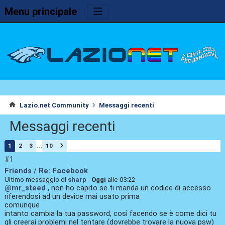
Menu principale
Lazio.net Community
Messaggi recenti
Messaggi recenti
...
1
2
3
10
#1
Friends
/
Re: Facebook
Ultimo messaggio di
sharp
-
Oggi
alle 03:22
@mr_steed
, non ho capito se ti manda un codice di accesso
riferendosi ad un device mai usato prima
comunque
intanto cambia la tua password, così facendo se è come dici tu
gli creerai problemi nel tentare (dovrebbe trovare la nuova psw)