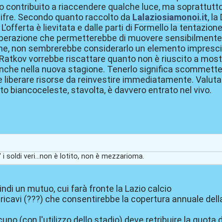
anno contribuito a riaccendere qualche luce, ma soprattutt
 cifre. Secondo quanto raccolto da
Lalaziosiamonoi.it
, l
L'offerta è lievitata e dalle parti di Formello la tentazion
'operazione che permetterebbe di muovere sensibilmente
ne, non sembrerebbe considerarlo un elemento imprescind
atkov vorrebbe riscattare quanto non è riuscito a mostra
nche nella nuova stagione. Tenerlo significa scommetter
 liberare risorse da reinvestire immediatamente. Valuta
cato biancoceleste, stavolta, è davvero entrato nel vivo.
 i soldi veri...non è lotito, non è mezzarioma.
uindi un mutuo, cui farà fronte la Lazio calcio
ricavi (???) che consentirebbe la copertura annuale dell
uno (con l'utilizzo dello stadio) deve retribuire la quota d