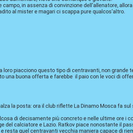
campo, in assenza di convinzione dell'allenatore, allora s
radito al mister e magari ci scappa pure qualcos'altro.
, a loro piacciono questo tipo di centravanti, non grande
tto una buona offerta e farebbe il paio con le voci di off
za la posta: ora il club riflette La Dinamo Mosca fa sul
osa di decisamente più concreto e nelle ultime ore i conta
 del calciatore e Lazio. Ratkov piace nonostante il pass
 e resta quel centravanti vecchia maniera capace di riemp