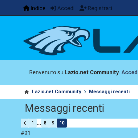
Indice
Accedi
Registrati
Benvenuto su
Lazio.net Community
.
Acced
Lazio.net Community
Messaggi recenti
Messaggi recenti
...
1
8
9
10
#91