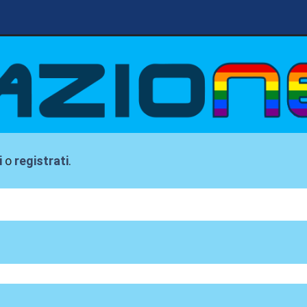
i
o
registrati
.