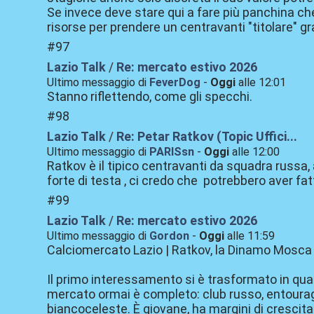
Se invece deve stare qui a fare più panchina che 
risorse per prendere un centravanti "titolare" g
#97
Lazio Talk
/
Re: mercato estivo 2026
Ultimo messaggio di
FeverDog
-
Oggi
alle 12:01
Stanno riflettendo, come gli specchi.
#98
Lazio Talk
/
Re: Petar Ratkov (Topic Uffici...
Ultimo messaggio di
PARISsn
-
Oggi
alle 12:00
Ratkov è il tipico centravanti da squadra russa
forte di testa , ci credo che potrebbero aver fa
#99
Lazio Talk
/
Re: mercato estivo 2026
Ultimo messaggio di
Gordon
-
Oggi
alle 11:59
Calciomercato Lazio | Ratkov, la Dinamo Mosca al
Il primo interessamento si è trasformato in qualc
mercato ormai è completo: club russo, entourage
biancoceleste. È giovane, ha margini di crescita