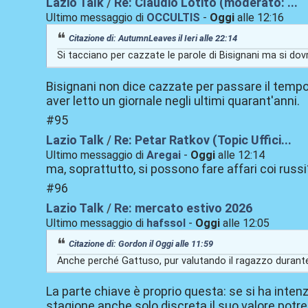
Lazio Talk
/
Re: Claudio Lotito (moderato: ...
Ultimo messaggio di
OCCULTIS
-
Oggi
alle 12:16
Citazione di: AutumnLeaves il
Ieri
alle 22:14
Si tacciano per cazzate le parole di Bisignani ma si d
Bisignani non dice cazzate per passare il tempo.
aver letto un giornale negli ultimi quarant'anni.
#95
Lazio Talk
/
Re: Petar Ratkov (Topic Uffici...
Ultimo messaggio di
Aregai
-
Oggi
alle 12:14
ma, soprattutto, si possono fare affari coi russ
#96
Lazio Talk
/
Re: mercato estivo 2026
Ultimo messaggio di
hafssol
-
Oggi
alle 12:05
Citazione di: Gordon il
Oggi
alle 11:59
Anche perché Gattuso, pur valutando il ragazzo durant
La parte chiave è proprio questa: se si ha intenzi
stagione anche solo discreta il suo valore pot