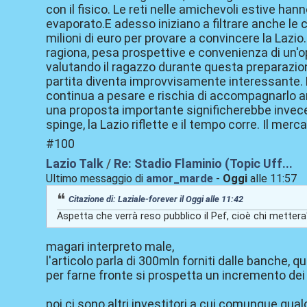
con il fisico. Le reti nelle amichevoli estive h
evaporato.E adesso iniziano a filtrare anche le
milioni di euro per provare a convincere la Lazio. 
ragiona, pesa prospettive e convenienza di un
valutando il ragazzo durante questa preparazio
partita diventa improvvisamente interessante. R
continua a pesare e rischia di accompagnarlo a
una proposta importante significherebbe invece
spinge, la Lazio riflette e il tempo corre. Il mer
#100
Lazio Talk
/
Re: Stadio Flaminio (Topic Uff...
Ultimo messaggio di
amor_marde
-
Oggi
alle 11:57
Citazione di: Laziale-forever il
Oggi
alle 11:42
Aspetta che verrà reso pubblico il Pef, cioè chi mettera'
magari interpreto male,
l'articolo parla di 300mln forniti dalle banche, q
per farne fronte si prospetta un incremento dei 
poi ci sono altri investitori a cui comunque qualc