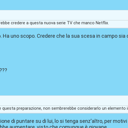
ovrebbe credere a questa nuova serie TV che manco Netflix.
 Ha uno scopo. Credere che la sua scesa in campo sia dov
i???
e questa preparazione, non sembrerebbe considerarlo un elemento i
one di puntare su di lui, lo si tenga senz'altro, per motiv
rebbe aumentare, visto che comunque è giovane.