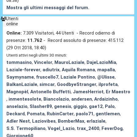
08:38)
Mostra gli ultimi messaggi del forum.
Utenti
online
Online:
7.309 Visitatori, 44 Utenti - Record odierno di
presenze:
11.762
- Record assoluto di presenze: 415.112
(29 Ott 2018, 18:40)
Utenti attivi negli ultimi 30 minuti:
tommasino
,
Vincelor
,
MauroLaziale
,
DajeLazioMia
,
Laziale-forever
,
adiutrix
,
Aquila Romana
,
mapalla
,
Saymyname
,
fruscello7
,
Laziale Pontino
,
@Ulisse
,
BalkanLaziale
,
simcar
,
GoodbyeStranger
,
ilprofeta
,
Magnopèl
,
Antonello Buffetti
,
JamesHerriot
,
Er Maestro
,
inmentesolote
,
Biancolazio
,
andersen
,
Ardaizinho
,
anselazio
,
Slasher89
,
genesis
,
giggio
,
gae12
,
Palo
,
Deckard
,
Pomata
,
RubinCarter
,
paolo71
,
gentlemen
,
Adler Nest
,
Laziovibes
,
BomberMax
,
erlaziale
,
S.S. Termopiliano
,
Vogel_Lazio
,
trax_2400
,
FeverDog
,
Giorgione60