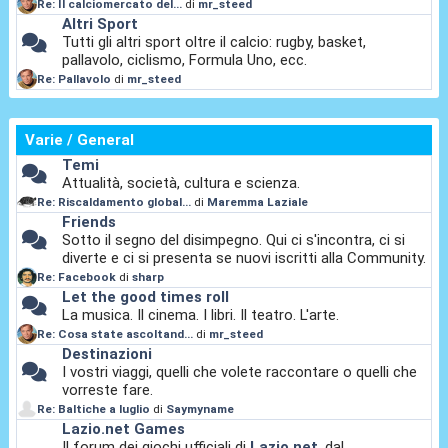
Re: Il calciomercato del...
di
mr_steed
Altri Sport
Tutti gli altri sport oltre il calcio: rugby, basket,
pallavolo, ciclismo, Formula Uno, ecc.
Re: Pallavolo
di
mr_steed
Varie / General
Temi
Attualità, società, cultura e scienza.
Re: Riscaldamento global...
di
Maremma Laziale
Friends
Sotto il segno del disimpegno. Qui ci s'incontra, ci si
diverte e ci si presenta se nuovi iscritti alla Community.
Re: Facebook
di
sharp
Let the good times roll
La musica. Il cinema. I libri. Il teatro. L'arte.
Re: Cosa state ascoltand...
di
mr_steed
Destinazioni
I vostri viaggi, quelli che volete raccontare o quelli che
vorreste fare.
Re: Baltiche a luglio
di
Saymyname
Lazio.net Games
Il forum dei giochi ufficiali di
Lazio.net
, dal