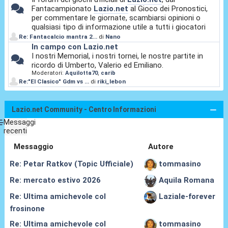
Fantacampionato
Lazio.net
al Gioco dei Pronostici,
per commentare le giornate, scambiarsi opinioni o
qualsiasi tipo di informazione utile a tutti i giocatori
Re: Fantacalcio mantra 2...
di
Nano
In campo con Lazio.net
I nostri Memorial, i nostri tornei, le nostre partite in
ricordo di Umberto, Valerio ed Emiliano.
Moderatori:
Aquilotta70
,
carib
Re:"El Clasico" Gdm vs ...
di
riki_lebon
Lazio.net Community - Centro Informazioni
Messaggi
recenti
Messaggio
Autore
Re: Petar Ratkov (Topic Ufficiale)
tommasino
Re: mercato estivo 2026
Aquila Romana
Re: Ultima amichevole col
Laziale-forever
frosinone
Re: Ultima amichevole col
tommasino