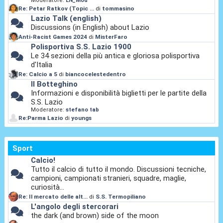
Moderatore:
LN_Mod
Re: Petar Ratkov (Topic ...
di
tommasino
Lazio Talk (english)
Discussions (in English) about Lazio
Anti-Racist Games 2024
di
MisterFaro
Polisportiva S.S. Lazio 1900
Le 34 sezioni della più antica e gloriosa polisportiva
d'Italia
Re: Calcio a 5
di
biancocelestedentro
Il Botteghino
Informazioni e disponibilità biglietti per le partite della
S.S. Lazio
Moderatore:
stefano tab
Re:Parma Lazio
di
youngs
Sport
Calcio!
Tutto il calcio di tutto il mondo. Discussioni tecniche,
campioni, campionati stranieri, squadre, maglie,
curiosità...
Re: Il mercato delle alt...
di
S.S. Termopiliano
L'angolo degli stercorari
the dark (and brown) side of the moon