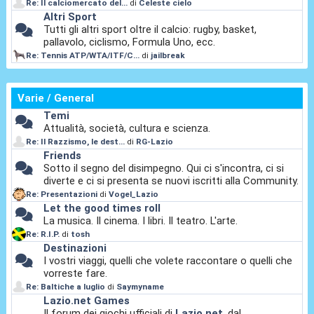
Re: Il calciomercato del...
di
Celeste cielo
Altri Sport
Tutti gli altri sport oltre il calcio: rugby, basket,
pallavolo, ciclismo, Formula Uno, ecc.
Re: Tennis ATP/WTA/ITF/C...
di
jailbreak
Varie / General
Temi
Attualità, società, cultura e scienza.
Re: Il Razzismo, le dest...
di
RG-Lazio
Friends
Sotto il segno del disimpegno. Qui ci s'incontra, ci si
diverte e ci si presenta se nuovi iscritti alla Community.
Re: Presentazioni
di
Vogel_Lazio
Let the good times roll
La musica. Il cinema. I libri. Il teatro. L'arte.
Re: R.I.P.
di
tosh
Destinazioni
I vostri viaggi, quelli che volete raccontare o quelli che
vorreste fare.
Re: Baltiche a luglio
di
Saymyname
Lazio.net Games
Il forum dei giochi ufficiali di
Lazio.net
, dal