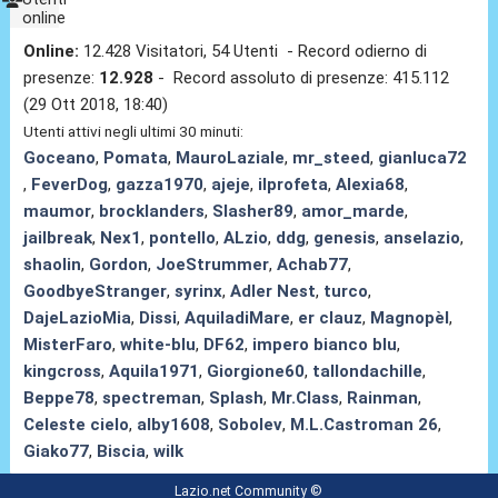
online
Online:
12.428 Visitatori, 54 Utenti - Record odierno di
presenze:
12.928
- Record assoluto di presenze: 415.112
(29 Ott 2018, 18:40)
Utenti attivi negli ultimi 30 minuti:
Goceano
,
Pomata
,
MauroLaziale
,
mr_steed
,
gianluca72
,
FeverDog
,
gazza1970
,
ajeje
,
ilprofeta
,
Alexia68
,
maumor
,
brocklanders
,
Slasher89
,
amor_marde
,
jailbreak
,
Nex1
,
pontello
,
ALzio
,
ddg
,
genesis
,
anselazio
,
shaolin
,
Gordon
,
JoeStrummer
,
Achab77
,
GoodbyeStranger
,
syrinx
,
Adler Nest
,
turco
,
DajeLazioMia
,
Dissi
,
AquiladiMare
,
er clauz
,
Magnopèl
,
MisterFaro
,
white-blu
,
DF62
,
impero bianco blu
,
kingcross
,
Aquila1971
,
Giorgione60
,
tallondachille
,
Beppe78
,
spectreman
,
Splash
,
Mr.Class
,
Rainman
,
Celeste cielo
,
alby1608
,
Sobolev
,
M.L.Castroman 26
,
Giako77
,
Biscia
,
wilk
Lazio.net Community ©