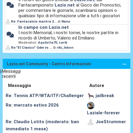
Fantacampionato
Lazio.net
al Gioco dei Pronostici,
per commentare le giornate, scambiarsi opinioni o
qualsiasi tipo di informazione utile a tutti i giocatori
Re: Fantacalcio mantra 2...
di
Nano
In campo con Lazio.net
I nostri Memorial, i nostri tornei, le nostre partite in
ricordo di Umberto, Valerio ed Emiliano.
Moderatori:
Aquilotta70
,
carib
Re:"El Clasico" Gdm vs ...
di
riki_lebon
Lazio.net Community - Centro Informazioni
Messaggi
recenti
Messaggio
Autore
Re: Tennis ATP/WTA/ITF/Challenger
jailbreak
Re: mercato estivo 2026
Laziale-forever
Re: Claudio Lotito (moderato: ban
JoeStrummer
immediato 1 mese)