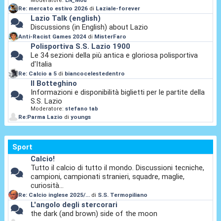
Moderatore:
LN_Mod
Re: mercato estivo 2026
di
Laziale-forever
Lazio Talk (english)
Discussions (in English) about Lazio
Anti-Racist Games 2024
di
MisterFaro
Polisportiva S.S. Lazio 1900
Le 34 sezioni della più antica e gloriosa polisportiva
d'Italia
Re: Calcio a 5
di
biancocelestedentro
Il Botteghino
Informazioni e disponibilità biglietti per le partite della
S.S. Lazio
Moderatore:
stefano tab
Re:Parma Lazio
di
youngs
Sport
Calcio!
Tutto il calcio di tutto il mondo. Discussioni tecniche,
campioni, campionati stranieri, squadre, maglie,
curiosità...
Re: Calcio inglese 2025/...
di
S.S. Termopiliano
L'angolo degli stercorari
the dark (and brown) side of the moon