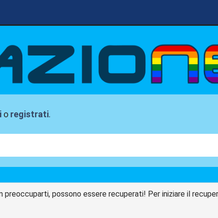
i
o
registrati
.
n preoccuparti, possono essere recuperati! Per iniziare il recupero