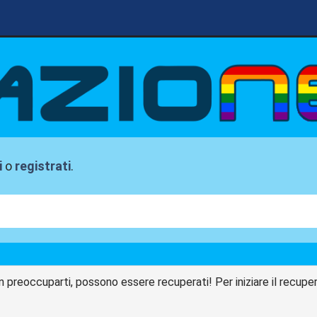
i
o
registrati
.
n preoccuparti, possono essere recuperati! Per iniziare il recupero