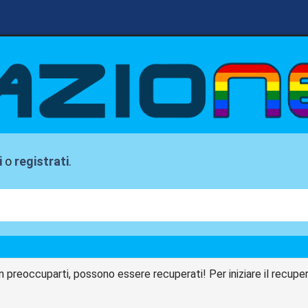
i
o
registrati
.
n preoccuparti, possono essere recuperati! Per iniziare il recupero