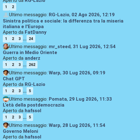
Aperto da
RG-Lazio
1
2
Ultimo messaggio:
RG-Lazio
,
02 Ago 2026, 12:19
Sinistra politica e sociale: la differenza tra la miseria
italiana e l'Europa
Aperto da
FatDanny
...
1
2
3
24
Ultimo messaggio:
mr_steed
,
31 Lug 2026, 12:54
Guerra in Medio Oriente
Aperto da
anderz
...
1
2
3
262
Ultimo messaggio:
Warp
,
30 Lug 2026, 09:19
Chat GPT
Aperto da
RG-Lazio
...
1
2
3
5
Ultimo messaggio:
Pomata
,
29 Lug 2026, 11:33
L’età della postdemocrazia
Aperto da
hafssol
...
1
2
3
5
Ultimo messaggio:
Warp
,
28 Lug 2026, 11:54
Governo Meloni
Aperto da
hafssol