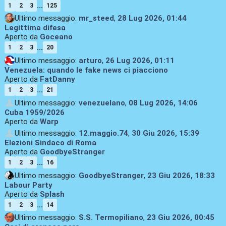
...
1
2
3
125
Ultimo messaggio:
mr_steed
,
28 Lug 2026, 01:44
Legittima difesa
Aperto da
Goceano
...
1
2
3
20
Ultimo messaggio:
arturo
,
26 Lug 2026, 01:11
Venezuela: quando le fake news ci piacciono
Aperto da
FatDanny
...
1
2
3
21
Ultimo messaggio:
venezuelano
,
08 Lug 2026, 14:06
Cuba 1959/2026
Aperto da
Warp
Ultimo messaggio:
12.maggio.74
,
30 Giu 2026, 15:39
Elezioni Sindaco di Roma
Aperto da
GoodbyeStranger
...
1
2
3
16
Ultimo messaggio:
GoodbyeStranger
,
23 Giu 2026, 18:33
Labour Party
Aperto da
Splash
...
1
2
3
14
Ultimo messaggio:
S.S. Termopiliano
,
23 Giu 2026, 00:45