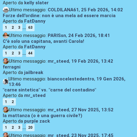
Aperto da
kelly slater
Ultimo messaggio:
COLDILANA61
,
25 Feb 2026, 14:02
Forze dell'ordine: non è una mela ad essere marcia
Aperto da
FatDanny
...
1
2
3
63
Ultimo messaggio:
PARISsn
,
24 Feb 2026, 18:41
C'è solo una capitana, avanti Carola!
Aperto da
FatDanny
...
1
2
3
44
Ultimo messaggio:
mr_steed
,
19 Feb 2026, 13:42
ferragni
Aperto da
jailbreak
Ultimo messaggio:
biancocelestedentro
,
19 Gen 2026,
13:46
"carne sintetica" vs. "carne del contadino"
Aperto da
mr_steed
1
2
Ultimo messaggio:
mr_steed
,
27 Nov 2025, 13:52
la mattanza (o è una guerra civile?)
Aperto da
purple zack
...
1
2
3
20
Ultimo messaggio:
mr_steed
,
23 Nov 2025, 17:45