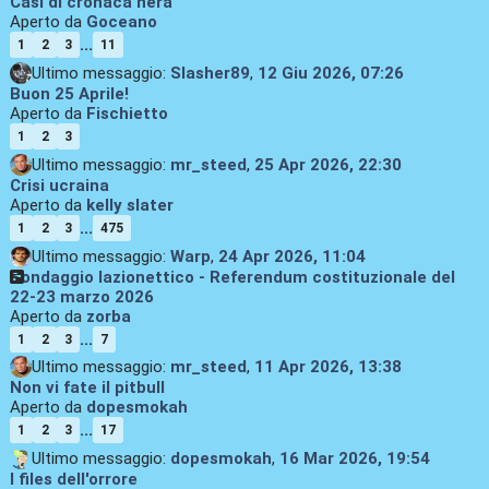
Casi di cronaca nera
Aperto da
Goceano
...
1
2
3
11
Ultimo messaggio:
Slasher89
,
12 Giu 2026, 07:26
Buon 25 Aprile!
Aperto da
Fischietto
1
2
3
Ultimo messaggio:
mr_steed
,
25 Apr 2026, 22:30
Crisi ucraina
Aperto da
kelly slater
...
1
2
3
475
Ultimo messaggio:
Warp
,
24 Apr 2026, 11:04
Sondaggio lazionettico - Referendum costituzionale del
22-23 marzo 2026
Aperto da
zorba
...
1
2
3
7
Ultimo messaggio:
mr_steed
,
11 Apr 2026, 13:38
Non vi fate il pitbull
Aperto da
dopesmokah
...
1
2
3
17
Ultimo messaggio:
dopesmokah
,
16 Mar 2026, 19:54
I files dell'orrore