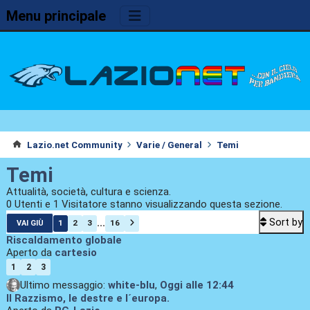
Menu principale
Lazio.net Community
Varie / General
Temi
Temi
Attualità, società, cultura e scienza.
0 Utenti e 1 Visitatore stanno visualizzando questa sezione.
Sort by
...
1
2
3
16
VAI GIÙ
Riscaldamento globale
Aperto da
cartesio
1
2
3
Ultimo messaggio:
white-blu
,
Oggi
alle 12:44
Il Razzismo, le destre e l´europa.