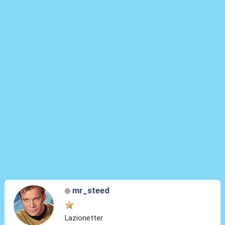
mr_steed
Lazionetter