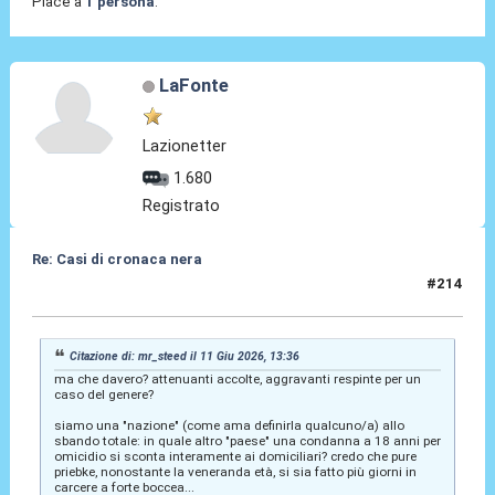
Piace a
1 persona
.
LaFonte
Lazionetter
1.680
Registrato
Re: Casi di cronaca nera
#214
11 Giu 2026, 19:35
Citazione di: mr_steed il 11 Giu 2026, 13:36
ma che davero? attenuanti accolte, aggravanti respinte per un
caso del genere?
siamo una "nazione" (come ama definirla qualcuno/a) allo
sbando totale: in quale altro "paese" una condanna a 18 anni per
omicidio si sconta interamente ai domiciliari? credo che pure
priebke, nonostante la veneranda età, si sia fatto più giorni in
carcere a forte boccea...