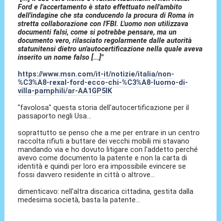
Ford e l'accertamento è stato effettuato nell'ambito
dell'indagine che sta conducendo la procura di Roma in
stretta collaborazione con l'FBI. L'uomo non utilizzava
documenti falsi, come si potrebbe pensare, ma un
documento vero, rilasciato regolarmente dalle autorità
statunitensi dietro un'autocertificazione nella quale aveva
inserito un nome falso [...]"
https://www.msn.com/it-it/notizie/italia/non-
%C3%A8-rexal-ford-ecco-chi-%C3%A8-luomo-di-
villa-pamphili/ar-AA1GP5IK
"favolosa" questa storia dell'autocertificazione per il
passaporto negli Usa...
soprattutto se penso che a me per entrare in un centro
raccolta rifiuti a buttare dei vecchi mobili mi stavano
mandando via e ho dovuto litigare con l'addetto perché
avevo come documento la patente e non la carta di
identità e quindi per loro era impossibile evincere se
fossi davvero residente in città o altrove...
dimenticavo: nell'altra discarica cittadina, gestita dalla
medesima società, basta la patente...