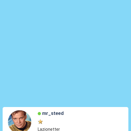
mr_steed
Lazionetter