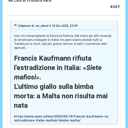
Re:Casi di cronaca nera
#207
24 Giu 2025, 01:21
Citazione di: mr_steed il 18 Giu 2025, 23:29
non mi meraviglierei la facesse franca, del resto gli altri esempi
di americani indagati in italia mi pare siano andati tutti a
"tarallucci e vino", dal più grave cermis a tutti i numerosi altri
episodi...
Francis Kaufmann rifiuta
l'estradizione in Italia:
«Siete
mafiosi»
.
L'ultimo giallo sulla bimba
morta: a Malta non risulta mai
nata
https://www.open.online/2025/06/18/francis-kaufmann-vs-
estradizione-italia-mafiosi-bimba-malta/