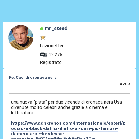
mr_steed
Lazionetter
12.275
Registrato
Re: Casi di cronaca nera
#209
24 Dic 2025, 17:14
una nuova "pista" per due vicende di cronaca nera Usa
divenute molto celebri anche grazie a cinema e
letteratura...
https://www.adnkronos.com/internazionale/esteri/z
odiac-e-black-dahlia-dietro-ai-casi-piu-famosi-
damerica-ce-lo-stesso-
assassino_5t0FApvfMwl6ubYcRsuBTm