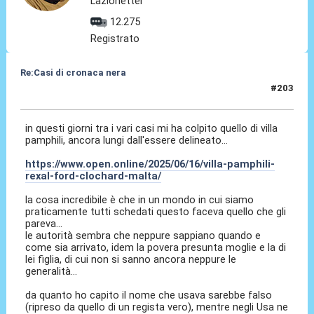
Lazionetter
12.275
Registrato
Re:Casi di cronaca nera
#203
16 Giu 2025, 15:26
in questi giorni tra i vari casi mi ha colpito quello di villa
pamphili, ancora lungi dall'essere delineato...
https://www.open.online/2025/06/16/villa-pamphili-
rexal-ford-clochard-malta/
la cosa incredibile è che in un mondo in cui siamo
praticamente tutti schedati questo faceva quello che gli
pareva...
le autorità sembra che neppure sappiano quando e
come sia arrivato, idem la povera presunta moglie e la di
lei figlia, di cui non si sanno ancora neppure le
generalità...
da quanto ho capito il nome che usava sarebbe falso
(ripreso da quello di un regista vero), mentre negli Usa ne