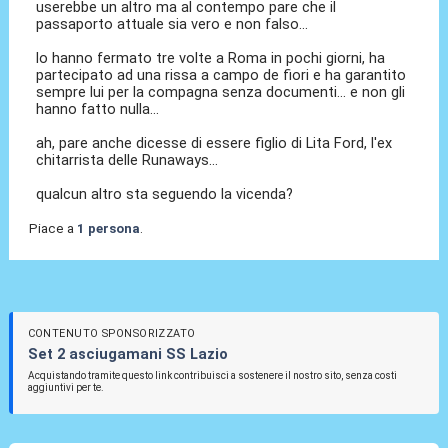
userebbe un altro ma al contempo pare che il
passaporto attuale sia vero e non falso...
lo hanno fermato tre volte a Roma in pochi giorni, ha
partecipato ad una rissa a campo de fiori e ha garantito
sempre lui per la compagna senza documenti... e non gli
hanno fatto nulla...
ah, pare anche dicesse di essere figlio di Lita Ford, l'ex
chitarrista delle Runaways...
qualcun altro sta seguendo la vicenda?
Piace a
1 persona
.
CONTENUTO SPONSORIZZATO
Set 2 asciugamani SS Lazio
Acquistando tramite questo link contribuisci a sostenere il nostro sito, senza costi
aggiuntivi per te.