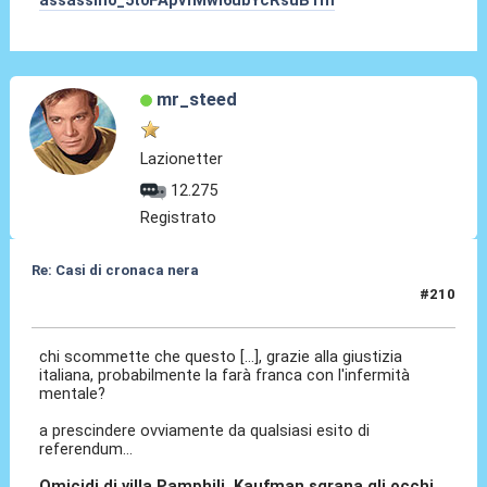
mr_steed
Lazionetter
12.275
Registrato
Re: Casi di cronaca nera
#210
24 Feb 2026, 15:28
chi scommette che questo [...], grazie alla giustizia
italiana, probabilmente la farà franca con l'infermità
mentale?
a prescindere ovviamente da qualsiasi esito di
referendum...
Omicidi di villa Pamphili, Kaufman sgrana gli occhi