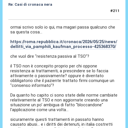
Re: Casi di cronaca nera
#211
25 Mag 2026, 18:07
ormai scrivo solo io qui, ma magari passa qualcuno che
sa questa cosa...
https://roma.repubblica.it/cronaca/2026/05/25/news/
dellitti_via_pamphili_kaufman_processo-425368370/
che vuol dire "resistenza passiva al TSO"?
il TSO non è concepito proprio per chi oppone
resistenza ai trattamenti, a prescindere se lo faccia
attivamente o passivamente? oppure è diventato
obbligatorio che il paziente trattato firmi comunque un
"consenso informato"?
Da quanto ho capito ci sono state delle norme cambiate
relativamente al TSO e non aggiornate creando una
situazione un po' ambigua di fatto "bloccandone"
l'applicazione come una volta...
sicuramente questi trattamenti in passato hanno
causato abusi... e i diritti dei detenuti, in italia costretti