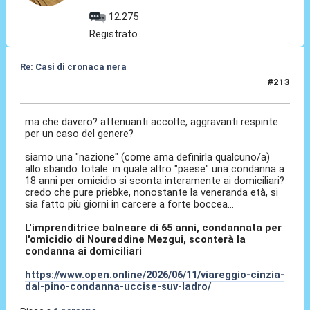
12.275
Registrato
Re: Casi di cronaca nera
#213
11 Giu 2026, 13:36
ma che davero? attenuanti accolte, aggravanti respinte
per un caso del genere?
siamo una "nazione" (come ama definirla qualcuno/a)
allo sbando totale: in quale altro "paese" una condanna a
18 anni per omicidio si sconta interamente ai domiciliari?
credo che pure priebke, nonostante la veneranda età, si
sia fatto più giorni in carcere a forte boccea...
L'imprenditrice balneare di 65 anni, condannata per
l'omicidio di Noureddine Mezgui, sconterà la
condanna ai domiciliari
https://www.open.online/2026/06/11/viareggio-cinzia-
dal-pino-condanna-uccise-suv-ladro/