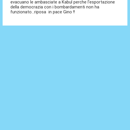
evacuano le ambasciate a Kabul perche l'esportazione
della democrazia con i bombardamenti non ha
funzionato...riposa in pace Gino !!