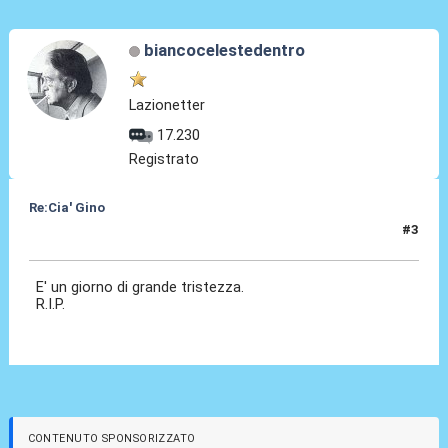
biancocelestedentro
Lazionetter
17.230
Registrato
Re:Cia' Gino
#3
13 Ago 2021, 16:51
E' un giorno di grande tristezza.
R.I.P.
CONTENUTO SPONSORIZZATO