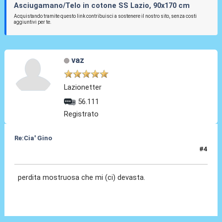
Asciugamano/Telo in cotone SS Lazio, 90x170 cm
Acquistando tramite questo link contribuisci a sostenere il nostro sito, senza costi
aggiuntivi per te.
vaz
Lazionetter
56.111
Registrato
Re:Cia' Gino
#4
13 Ago 2021, 17:37
perdita mostruosa che mi (ci) devasta.