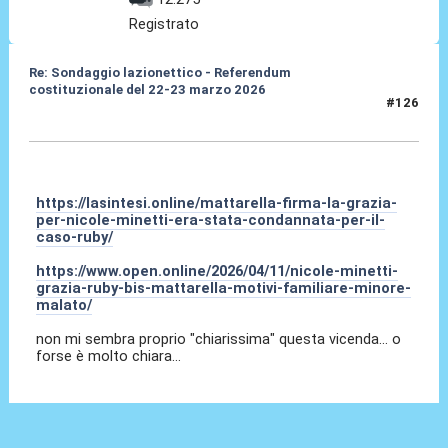
Registrato
Re: Sondaggio lazionettico - Referendum
costituzionale del 22-23 marzo 2026
#126
11 Apr 2026, 13:38
https://lasintesi.online/mattarella-firma-la-grazia-
per-nicole-minetti-era-stata-condannata-per-il-
caso-ruby/
https://www.open.online/2026/04/11/nicole-minetti-
grazia-ruby-bis-mattarella-motivi-familiare-minore-
malato/
non mi sembra proprio "chiarissima" questa vicenda... o
forse è molto chiara...