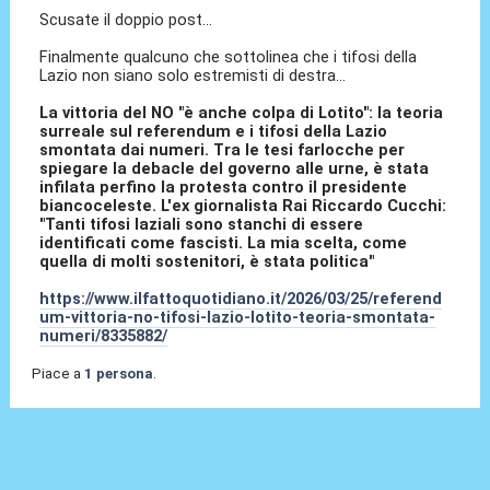
Scusate il doppio post...
Finalmente qualcuno che sottolinea che i tifosi della
Lazio non siano solo estremisti di destra...
La vittoria del NO "è anche colpa di Lotito": la teoria
surreale sul referendum e i tifosi della Lazio
smontata dai numeri.
Tra le tesi farlocche per
spiegare la debacle del governo alle urne, è stata
infilata perfino la protesta contro il presidente
biancoceleste. L'ex giornalista Rai Riccardo Cucchi:
"Tanti tifosi laziali sono stanchi di essere
identificati come fascisti. La mia scelta, come
quella di molti sostenitori, è stata politica"
https://www.ilfattoquotidiano.it/2026/03/25/referend
um-vittoria-no-tifosi-lazio-lotito-teoria-smontata-
numeri/8335882/
Piace a
1 persona
.