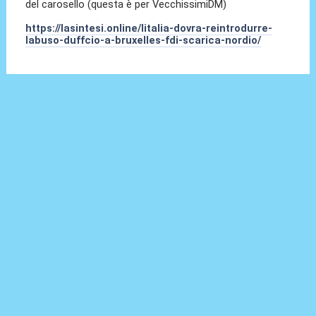
del carosello (questa è per VecchissimiDM)
https://lasintesi.online/litalia-dovra-reintrodurre-
labuso-duffcio-a-bruxelles-fdi-scarica-nordio/