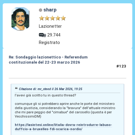
sharp
Lazionetter
29.744
Registrato
Re: Sondaggio lazionettico - Referendum
costituzionale del 22-23 marzo 2026
#123
26 Mar 2026, 21:51
Citazione di: mr_steed il 26 Mar 2026, 19:25
l'avevi già scritto tu in questo thread?
comunque gli si potrebbero aprire anche le porte del ministero
della giustizia, considerando la "bravura" dell'attuale ministro
che mi pare peggio del "cimabue" del carosello (questa è per
VecchissimiDM)
https://lasintesi.online/litalia-dovra-reintrodurre-labuso-
duffcio-a-bruxelles-fdi-scarica-nordio/