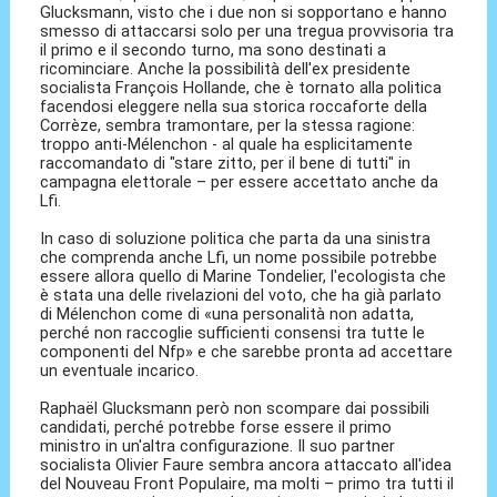
Glucksmann, visto che i due non si sopportano e hanno
smesso di attaccarsi solo per una tregua provvisoria tra
il primo e il secondo turno, ma sono destinati a
ricominciare. Anche la possibilità dell'ex presidente
socialista François Hollande, che è tornato alla politica
facendosi eleggere nella sua storica roccaforte della
Corrèze, sembra tramontare, per la stessa ragione:
troppo anti-Mélenchon - al quale ha esplicitamente
raccomandato di "stare zitto, per il bene di tutti" in
campagna elettorale – per essere accettato anche da
Lfi.
In caso di soluzione politica che parta da una sinistra
che comprenda anche Lfi, un nome possibile potrebbe
essere allora quello di Marine Tondelier, l'ecologista che
è stata una delle rivelazioni del voto, che ha già parlato
di Mélenchon come di «una personalità non adatta,
perché non raccoglie sufficienti consensi tra tutte le
componenti del Nfp» e che sarebbe pronta ad accettare
un eventuale incarico.
Raphaël Glucksmann però non scompare dai possibili
candidati, perché potrebbe forse essere il primo
ministro in un'altra configurazione. Il suo partner
socialista Olivier Faure sembra ancora attaccato all'idea
del Nouveau Front Populaire, ma molti – primo tra tutti il