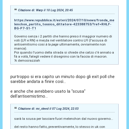
Citazione di: Warp il 10 Lug 2024, 20:45
https://www.repubblica.it/esteri/2024/07/10/news/fronda_me
lenchon_partito_tossico_dittatore-423388753/?ref=RHLF-
BG-P7-S1-T1
Governo senza i 2 partiti che hanno preso il maggior numero di
voti (LFI e RN) e mer,da nel ventilatore contro LFI (l'accusa di
antisemitismo cosi
à la page
ultimamente, ovviamente non
manca).
Poi quando l'uomo della strada si chiede che catzo c'è annato a
fà a votà, fategli vedere il disegnino con la faccia di macron.
'A democrazziah
purtroppo si era capito un minuto dopo gli exit poll che
sarebbe andata a finire così...
e anche che avrebbero usato la "scusa"
dell'antisemistimo...
Citazione di: mr_steed il 07 Lug 2024, 22:03
sarà la scusa per lasciare fuori melenchon dal nuovo governo...
del resto hanno fatto, preventivamente, lo stesso in uk con