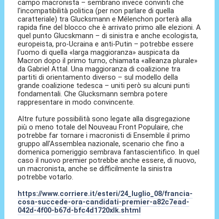
campo macronista – sembrano invece convinti che
l'incompatibilità politica (per non parlare di quella
caratteriale) tra Glucksmann e Mélenchon porterà alla
rapida fine del blocco che è arrivato primo alle elezioni. A
quel punto Glucskmann – di sinistra e anche ecologista,
europeista, pro-Ucraina e anti-Putin – potrebbe essere
l'uomo di quella «larga maggioranza» auspicata da
Macron dopo il primo turno, chiamata «alleanza plurale»
da Gabriel Attal. Una maggioranza di coalizione tra
partiti di orientamento diverso – sul modello della
grande coalizione tedesca – uniti però su alcuni punti
fondamentali. Che Glucksmann sembra potere
rappresentare in modo convincente.
Altre future possibilità sono legate alla disgregazione
più o meno totale del Nouveau Front Populaire, che
potrebbe far tornare i macronisti di Ensemble il primo
gruppo all'Assemblea nazionale, scenario che fino a
domenica pomeriggio sembrava fantascientifico. In quel
caso il nuovo premier potrebbe anche essere, di nuovo,
un macronista, anche se difficilmente la sinistra
potrebbe votarlo.
https://www.corriere.it/esteri/24_luglio_08/francia-
cosa-succede-ora-candidati-premier-a82c7ead-
042d-4f00-b67d-bfc4d1720xlk.shtml