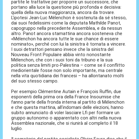
partite le trattative per proporre un successore, che
portano alla luce la questione più profonda e decisiva:
quella della nuova maggioranza, ancora da trovare.
L'ipotesi Jean-Luc Mélenchon è sostenuta da sé stesso,
dai suoi fedelissimi come la deputata Mathilde Panot,
capogruppo nella precedente Assemblea, e da nessun
altro. Panot ancora stamattina ancora sosteneva che
«Mélenchon ha ancora tutte le sue chance di essere
nominato», perché con lui la sinistra è tornata a vincere.
I suoi detrattori pensano invece che la sinistra del
Nouveau Front Populaire abbia vinto nonostante
Mélenchon, che con i suoi toni da tribuno e la sua
politica senza limiti pro-Palestina – come se il conflitto
mediorientale fosse non solo importante, ma centrale
nella vita quotidiana dei francesi – ha allontanato molti
del suo stesso campo.
Per esempio Clémentine Autain e François Ruffin, due
esponenti della prima ora della France Insoumise che
fanno parte della fronda interna al partito di Mélenchon
e che questa mattina, all'indomani delle elezioni, hanno
subito annunciato di voler lasciare Lfi per formare un
gruppo autonomo o apparentato con altri nella nuova
Assemblea nazionale, che si riunirà al completo il 18
luglio.
Il segretario del partito socialista Olivier Faure dice che il