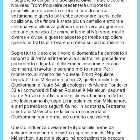
Nouveau Front Populaire presenterà un'ipotesi di
possibile primo ministro entro la fine di questa
settimana, e questo potrebbe precipitare la crisi della
coalizione, che finora è stata più un cartello elettorale
che una vera alleanza politica con un vero programma
comune condiviso. Le anime interne al Nfp sono molto
diverse e divise, e questo aspetto potrebbe esplodere
quando si tratta di trovare un'intesa sul primo ministro.
Soprattutto visto che il voto di domenica ha cambiato il
rapporto di forza all'interno alla sinistra: nel precedente
parlamento i deputati della France insoumise errano
dominanti, stavolta lo saranno molto meno. Per il
momento, all'interno del Nouveau Front Populaire, i
deputati Lfi di Mélenchon sono 72, quelli socialisti di
Glucksmann e Faure 64, gli ecologisti di Marine Tondelier
33 e i comunisti di Fabien Roussel 9. Ma alcuni deputati
come Autain e Ruffin, come si diceva, hanno già detto
che lasceranno il gruppo Lfi in polemica con Mélenchon,
e altri potrebbero seguirli. Quindi, in sostanza, l'estrema
sinistra di Mélenchon e la sinistra moderata di
Glucksmann sono ormai più o meno equivalenti.
Questo influenza ovviamente il possibile nome da
indicare come primo ministro espressione del Nfp: né
Mélenchon, questo è sicuro, né probabilmente neppure