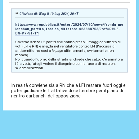
Citazione di: Warp il 10 Lug 2024, 20:45
https://www.repubblica.it/esteri/2024/07/10/news/fronda_me
lenchon_partito_tossico_dittatore-423388753/?ref=RHLF-
BG-P7-S1-T1
Governo senza i 2 partiti che hanno preso il maggior numero di
voti (LFI e RN) e mer,da nel ventilatore contro LFI (l'accusa di
antisemitismo cosi
à la page
ultimamente, ovviamente non
manca).
Poi quando l'uomo della strada si chiede che catzo c'è annato a
fà a votà, fategli vedere il disegnino con la faccia di macron.
'A democrazziah
In realtà conviene sia a RN che a LFI restare fuori oggi e
poter giudicare le trattative di settembre per il piano di
rientro dai banchi dell'opposizione