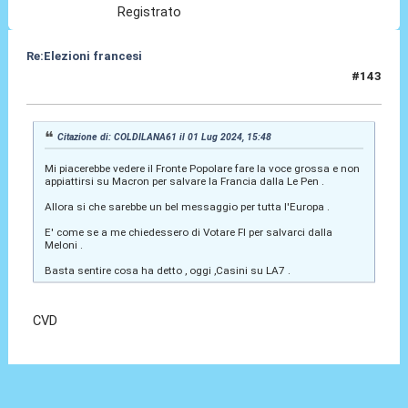
Registrato
Re:Elezioni francesi
#143
10 Lug 2024, 23:23
Citazione di: COLDILANA61 il 01 Lug 2024, 15:48
Mi piacerebbe vedere il Fronte Popolare fare la voce grossa e non
appiattirsi su Macron per salvare la Francia dalla Le Pen .
Allora si che sarebbe un bel messaggio per tutta l'Europa .
E' come se a me chiedessero di Votare FI per salvarci dalla
Meloni .
Basta sentire cosa ha detto , oggi ,Casini su LA7 .
CVD