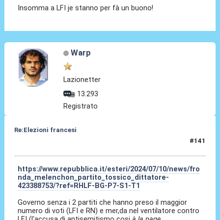
Insomma a LFI je stanno per fà un buono!
Warp
Lazionetter
13.293
Registrato
Re:Elezioni francesi
#141
10 Lug 2024, 20:45
https://www.repubblica.it/esteri/2024/07/10/news/fro
nda_melenchon_partito_tossico_dittatore-
423388753/?ref=RHLF-BG-P7-S1-T1
Governo senza i 2 partiti che hanno preso il maggior
numero di voti (LFI e RN) e mer,da nel ventilatore contro
LFI (l'accusa di antisemitismo cosi
à la page