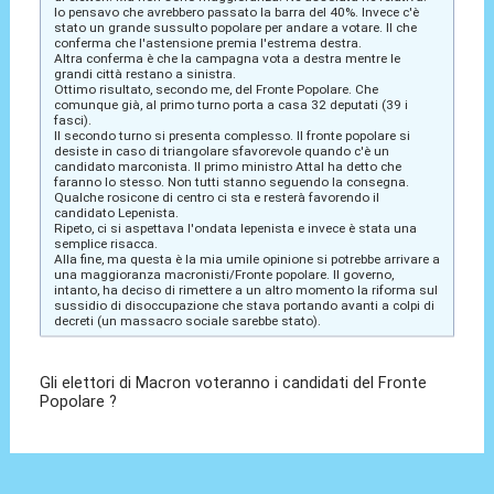
Io pensavo che avrebbero passato la barra del 40%. Invece c'è
stato un grande sussulto popolare per andare a votare. Il che
conferma che l'astensione premia l'estrema destra.
Altra conferma è che la campagna vota a destra mentre le
grandi città restano a sinistra.
Ottimo risultato, secondo me, del Fronte Popolare. Che
comunque già, al primo turno porta a casa 32 deputati (39 i
fasci).
Il secondo turno si presenta complesso. Il fronte popolare si
desiste in caso di triangolare sfavorevole quando c'è un
candidato marconista. Il primo ministro Attal ha detto che
faranno lo stesso. Non tutti stanno seguendo la consegna.
Qualche rosicone di centro ci sta e resterà favorendo il
candidato Lepenista.
Ripeto, ci si aspettava l'ondata lepenista e invece è stata una
semplice risacca.
Alla fine, ma questa è la mia umile opinione si potrebbe arrivare a
una maggioranza macronisti/Fronte popolare. Il governo,
intanto, ha deciso di rimettere a un altro momento la riforma sul
sussidio di disoccupazione che stava portando avanti a colpi di
decreti (un massacro sociale sarebbe stato).
Gli elettori di Macron voteranno i candidati del Fronte
Popolare ?