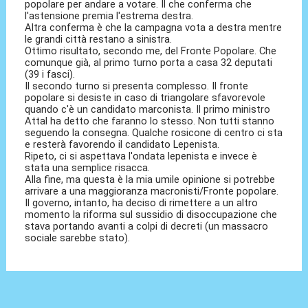
popolare per andare a votare. Il che conferma che
l'astensione premia l'estrema destra.
Altra conferma è che la campagna vota a destra mentre
le grandi città restano a sinistra.
Ottimo risultato, secondo me, del Fronte Popolare. Che
comunque già, al primo turno porta a casa 32 deputati
(39 i fasci).
Il secondo turno si presenta complesso. Il fronte
popolare si desiste in caso di triangolare sfavorevole
quando c'è un candidato marconista. Il primo ministro
Attal ha detto che faranno lo stesso. Non tutti stanno
seguendo la consegna. Qualche rosicone di centro ci sta
e resterà favorendo il candidato Lepenista.
Ripeto, ci si aspettava l'ondata lepenista e invece è
stata una semplice risacca.
Alla fine, ma questa è la mia umile opinione si potrebbe
arrivare a una maggioranza macronisti/Fronte popolare.
Il governo, intanto, ha deciso di rimettere a un altro
momento la riforma sul sussidio di disoccupazione che
stava portando avanti a colpi di decreti (un massacro
sociale sarebbe stato).