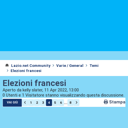
Lazio.net Community
Varie / General
Temi
Elezioni francesi
Elezioni francesi
Aperto da kelly slater, 11 Apr 2022, 13:00
0 Utenti e 1 Visitatore stanno visualizzando questa discussione.
Stampa
...
1
2
3
4
5
6
8
VAI GIÙ