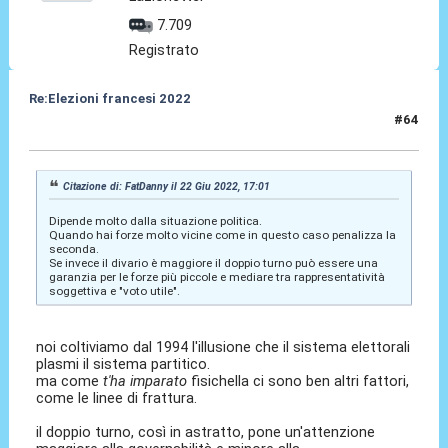
7.709
Registrato
Re:Elezioni francesi 2022
#64
22 Giu 2022, 17:43
Citazione di: FatDanny il 22 Giu 2022, 17:01
Dipende molto dalla situazione politica.
Quando hai forze molto vicine come in questo caso penalizza la
seconda.
Se invece il divario è maggiore il doppio turno può essere una
garanzia per le forze più piccole e mediare tra rappresentatività
soggettiva e "voto utile".
noi coltiviamo dal 1994 l'illusione che il sistema elettorali
plasmi il sistema partitico.
ma come
t'ha imparato
fisichella ci sono ben altri fattori,
come le linee di frattura.
il doppio turno, così in astratto, pone un'attenzione