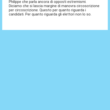
Philippe che parla ancora di opposti estremismi.
Diciamo che si lascia margine di manovra circoscrizione
per circoscrizione. Questo per quanto riguarda i
candidati. Per quanto riguarda gli elettori non lo so.