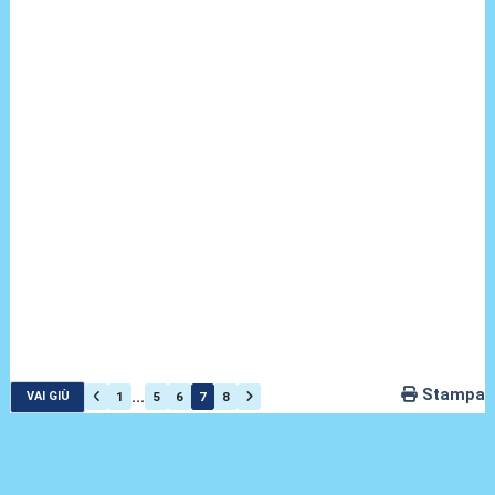
Stampa
...
1
5
6
7
8
VAI GIÙ