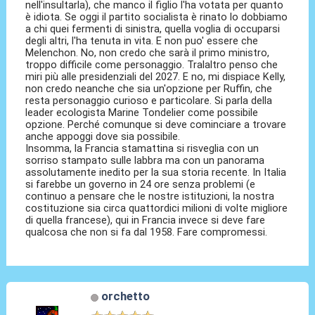
nell'insultarla), che manco il figlio l'ha votata per quanto
è idiota. Se oggi il partito socialista è rinato lo dobbiamo
a chi quei fermenti di sinistra, quella voglia di occuparsi
degli altri, l'ha tenuta in vita. E non puo' essere che
Melenchon. No, non credo che sarà il primo ministro,
troppo difficile come personaggio. Tralaltro penso che
miri più alle presidenziali del 2027. E no, mi dispiace Kelly,
non credo neanche che sia un'opzione per Ruffin, che
resta personaggio curioso e particolare. Si parla della
leader ecologista Marine Tondelier come possibile
opzione. Perché comunque si deve cominciare a trovare
anche appoggi dove sia possibile.
Insomma, la Francia stamattina si risveglia con un
sorriso stampato sulle labbra ma con un panorama
assolutamente inedito per la sua storia recente. In Italia
si farebbe un governo in 24 ore senza problemi (e
continuo a pensare che le nostre istituzioni, la nostra
costituzione sia circa quattordici milioni di volte migliore
di quella francese), qui in Francia invece si deve fare
qualcosa che non si fa dal 1958. Fare compromessi.
orchetto