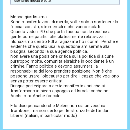
speriamo muoia presto.
Mossa giustissima.
Sono manifestazioni di merda, volte solo a sostenere la
feccia sionista, strumentali e che vanno isolate.
Quando vedo il PD che porta l'acqua con le recchie a
gente come pacifici che platealmente relativizza il
filonazismo dentro FdI a ragazzate ho i conati. Perché è
evidente che quello usa la questione antisemita alla
bisogna, secondo la sua agenda politica.
Non avere una posizione critica sulla politica di alcune,
purtroppo molte, comunità ebraiche in occidente è un
crimine. Fanno politica e devono assumersi la
responsabilità del loro prendere posizione. Non è che
possono usare l'olocausto per dire il cazzo che vogliono
senza poter essere criticati.
Dunque partecipare a certe manifestazioni che si
trasformano in bieco appoggio ad Israele anche no.
Anche mai. Anche fanculo.
E lo dico pensando che Melenchon sia un vecchio
trombone, ma non certo per le stronzate dette dai
Liberali (italiani, in particolar modo)