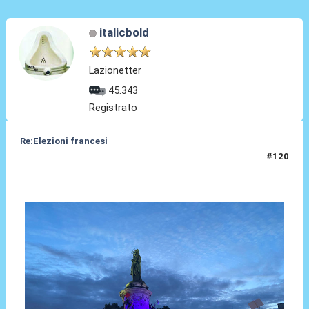
italicbold
Lazionetter
45.343
Registrato
Re:Elezioni francesi
#120
07 Lug 2024, 23:19