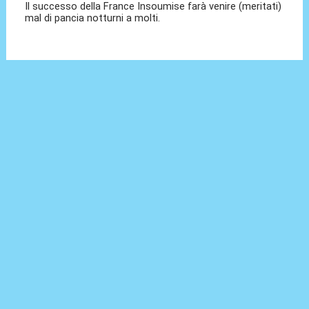
Il successo della France Insoumise farà venire (meritati)
mal di pancia notturni a molti.