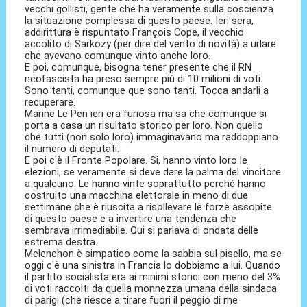
vecchi gollisti, gente che ha veramente sulla coscienza
la situazione complessa di questo paese. Ieri sera,
addirittura è rispuntato François Cope, il vecchio
accolito di Sarkozy (per dire del vento di novità) a urlare
che avevano comunque vinto anche loro.
E poi, comunque, bisogna tener presente che il RN
neofascista ha preso sempre più di 10 milioni di voti.
Sono tanti, comunque que sono tanti. Tocca andarli a
recuperare.
Marine Le Pen ieri era furiosa ma sa che comunque si
porta a casa un risultato storico per loro. Non quello
che tutti (non solo loro) immaginavano ma raddoppiano
il numero di deputati.
E poi c'è il Fronte Popolare. Si, hanno vinto loro le
elezioni, se veramente si deve dare la palma del vincitore
a qualcuno. Le hanno vinte soprattutto perché hanno
costruito una macchina elettorale in meno di due
settimane che è riuscita a risollevare le forze assopite
di questo paese e a invertire una tendenza che
sembrava irrimediabile. Qui si parlava di ondata delle
estrema destra.
Melenchon è simpatico come la sabbia sul pisello, ma se
oggi c'è una sinistra in Francia lo dobbiamo a lui. Quando
il partito socialista era ai minimi storici con meno del 3%
di voti raccolti da quella monnezza umana della sindaca
di parigi (che riesce a tirare fuori il peggio di me