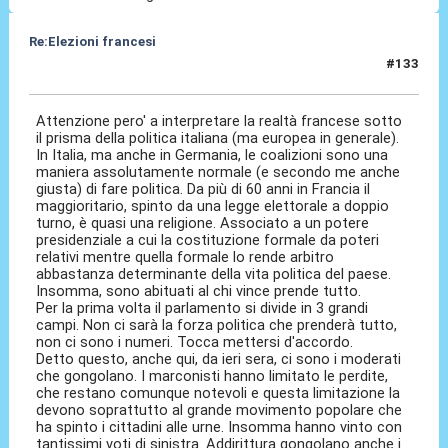
Re:Elezioni francesi
#133
08 Lug 2024, 09:52
Attenzione pero' a interpretare la realtà francese sotto
il prisma della politica italiana (ma europea in generale).
In Italia, ma anche in Germania, le coalizioni sono una
maniera assolutamente normale (e secondo me anche
giusta) di fare politica. Da più di 60 anni in Francia il
maggioritario, spinto da una legge elettorale a doppio
turno, è quasi una religione. Associato a un potere
presidenziale a cui la costituzione formale da poteri
relativi mentre quella formale lo rende arbitro
abbastanza determinante della vita politica del paese.
Insomma, sono abituati al chi vince prende tutto.
Per la prima volta il parlamento si divide in 3 grandi
campi. Non ci sarà la forza politica che prenderà tutto,
non ci sono i numeri. Tocca mettersi d'accordo.
Detto questo, anche qui, da ieri sera, ci sono i moderati
che gongolano. I marconisti hanno limitato le perdite,
che restano comunque notevoli e questa limitazione la
devono soprattutto al grande movimento popolare che
ha spinto i cittadini alle urne. Insomma hanno vinto con
tantissimi voti di sinistra. Addirittura gongolano anche i