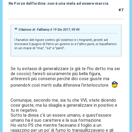
Re:Forze dell'ordine: non è una mela ad essere marcia
#7
19 Giu 2017, 17:38
Citazione di: FatDanny il 19 Giu 2017, 09:45
I fanatici del rigore contro gli islamici e i migranti, pronti ad
invocare il pugno di ferro un giorno si e l'altro pure, si liquefanno
in un mare di "ma", "se" e "però"...
Se tu evitassi di generalizzare (e già te l'ho detto ma sei
de coccio) faresti sicuramente più bella figura,
attireresti più consensi perchè dici cose giuste ma
ponendoti così metti sulla difensiva l'interlocutore.
Comunque, secondo me, sia tu che VVL state dicendo
cose giuste, ma lui sbaglia a generalizzare in positivo e
tu in negativo.
Sotto la divisa c'è un essere umano, e quest'essere
umano ha il suo carattere e la sua formazione.
Ho visto PS che mentre facevano il foglio a un
ragazzino per un po' di fumo lo tranquillizzavano e gli