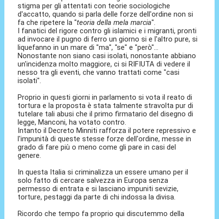
stigma per gli attentati con teorie sociologiche
d'accatto, quando si parla delle forze dell'ordine non si
fa che ripetere la "
teoria della mela marcia
".
I fanatici del rigore contro gli islamici e i migranti, pronti
ad invocare il pugno di ferro un giorno si e l'altro pure, si
liquefanno in un mare di "ma", "se" e "però"...
Nonostante non siano casi isolati, nonostante abbiano
un'incidenza molto maggiore, ci si RIFIUTA di vedere il
nesso tra gli eventi, che vanno trattati come "casi
isolati".
Proprio in questi giorni in parlamento si vota il reato di
tortura e la proposta è stata talmente stravolta pur di
tutelare tali abusi che il primo firmatario del disegno di
legge, Manconi, ha votato contro.
Intanto il Decreto Minniti rafforza il potere repressivo e
l'impunità di queste stesse forze dell'ordine, messe in
grado di fare più o meno come gli pare in casi del
genere.
In questa Italia si criminalizza un essere umano per il
solo fatto di cercare salvezza in Europa senza
permesso di entrata e si lasciano impuniti sevizie,
torture, pestaggi da parte di chi indossa la divisa.
Ricordo che tempo fa proprio qui discutemmo della