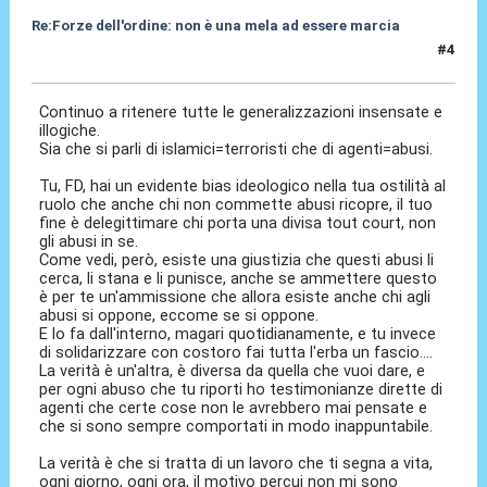
Re:Forze dell'ordine: non è una mela ad essere marcia
#4
19 Giu 2017, 15:53
Continuo a ritenere tutte le generalizzazioni insensate e
illogiche.
Sia che si parli di islamici=terroristi che di agenti=abusi.
Tu, FD, hai un evidente bias ideologico nella tua ostilità al
ruolo che anche chi non commette abusi ricopre, il tuo
fine è delegittimare chi porta una divisa tout court, non
gli abusi in se.
Come vedi, però, esiste una giustizia che questi abusi li
cerca, li stana e li punisce, anche se ammettere questo
è per te un'ammissione che allora esiste anche chi agli
abusi si oppone, eccome se si oppone.
E lo fa dall'interno, magari quotidianamente, e tu invece
di solidarizzare con costoro fai tutta l'erba un fascio....
La verità è un'altra, è diversa da quella che vuoi dare, e
per ogni abuso che tu riporti ho testimonianze dirette di
agenti che certe cose non le avrebbero mai pensate e
che si sono sempre comportati in modo inappuntabile.
La verità è che si tratta di un lavoro che ti segna a vita,
ogni giorno, ogni ora, il motivo percui non mi sono