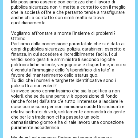
Ma possiamo asserire con certezza che il lavoro di
pubblica sicurezza non ti metta a contatto con il meglio
che la società offre e che pertanto tende a trasfigurare
anche chi a contatto con simili realtà si trova
quotidianamente.
Vogliamo affrontare a monte l'insieme di problemi?
Ottimo.
Partiamo dalla concessione parastatale che si è data ai
corpi di pubblica sicurezza, polizia, carabinieri, esercito e
finanza, in cui accedere è incredibilmente facile, i cui
vertici sono gestiti e amministrati secondo logiche
politocratiche ridicole, vergognose e disgustose, in cui si
è venduta l'immagine dello "stipendificio di stato" a
favore del mantenimento dello status quo.
Tu dici che i numeri e targhette identificative sono i
poliziotti a non volerli?
Io invece sono convintissimo che sia la politica a non
volerli, che se da una parte vi è opposizione di fondo
(anche forte) dall'altra c'è tutto l'interesse a lasciare le
cose come sono per non inimicarsi suddetti sindacati e
relativi serbatoi di voti, solitamente comandati da gente
che per le strade non ci ha passato un solo
dannatissimo giorno e ha di tale lavoro una concezione
puramente accademica.
Ma da quì ad accusare l'intera categoria di essere