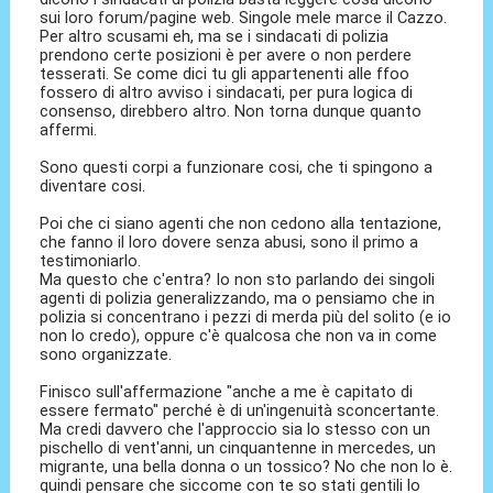
sui loro forum/pagine web. Singole mele marce il Cazzo.
Per altro scusami eh, ma se i sindacati di polizia
prendono certe posizioni è per avere o non perdere
tesserati. Se come dici tu gli appartenenti alle ffoo
fossero di altro avviso i sindacati, per pura logica di
consenso, direbbero altro. Non torna dunque quanto
affermi.
Sono questi corpi a funzionare cosi, che ti spingono a
diventare cosi.
Poi che ci siano agenti che non cedono alla tentazione,
che fanno il loro dovere senza abusi, sono il primo a
testimoniarlo.
Ma questo che c'entra? Io non sto parlando dei singoli
agenti di polizia generalizzando, ma o pensiamo che in
polizia si concentrano i pezzi di merda più del solito (e io
non lo credo), oppure c'è qualcosa che non va in come
sono organizzate.
Finisco sull'affermazione "anche a me è capitato di
essere fermato" perché è di un'ingenuità sconcertante.
Ma credi davvero che l'approccio sia lo stesso con un
pischello di vent'anni, un cinquantenne in mercedes, un
migrante, una bella donna o un tossico? No che non lo è.
quindi pensare che siccome con te so stati gentili lo