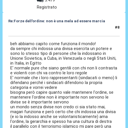
3.479
Registrato
Re:Forze dell'ordine: non è una mela ad essere marcia
#8
19 Giu 2017, 17:46
beh abbiamo capito come funziona il mondo!
da sempre chi indossa una divisa esercita un potere e
sono lo stesso tipo di persone che la indossano in
Unione Sovietica, a Cuba, in Venezuela o negli Stati Uniti,
in Italia, in Egitto
E' normale pure che siano gentili con chi non li contrasta
e violenti con chi va contro le loro regole
E' normale che i loro rappresentanti (sindacati o meno) li
difendano perché i sindacati difendono la propria
categoria e vorrei vedere
bisogna però capire quanto vale mantenere l'ordine, se
mantenere l'ordine non è importante non servono le
divise se è importante servono
un mondo senza divise non credo ci sia stato mai,
magari funziona e però certo che chi indossa una divisa
(e io la indosso anche se volontaristicamente) ama
l'ordine, la gerarchia e spesso ha una cultura di destra
il parallelo con il terrorismo islamico mi pare però una