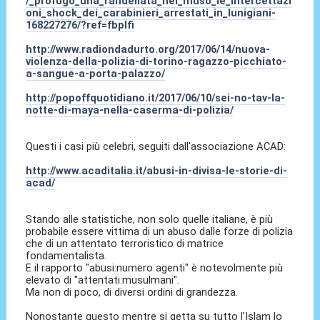
/_profugo_una_randellata_nel_muso_le_intercettazi
oni_shock_dei_carabinieri_arrestati_in_lunigiani-
168227276/?ref=fbplfi
http://www.radiondadurto.org/2017/06/14/nuova-
violenza-della-polizia-di-torino-ragazzo-picchiato-
a-sangue-a-porta-palazzo/
http://popoffquotidiano.it/2017/06/10/sei-no-tav-la-
notte-di-maya-nella-caserma-di-polizia/
Questi i casi più celebri, seguiti dall'associazione ACAD:
http://www.acaditalia.it/abusi-in-divisa-le-storie-di-
acad/
Stando alle statistiche, non solo quelle italiane, è più
probabile essere vittima di un abuso dalle forze di polizia
che di un attentato terroristico di matrice
fondamentalista.
E il rapporto "abusi:numero agenti" è notevolmente più
elevato di "attentati:musulmani".
Ma non di poco, di diversi ordini di grandezza.
Nonostante questo mentre si getta su tutto l'Islam lo