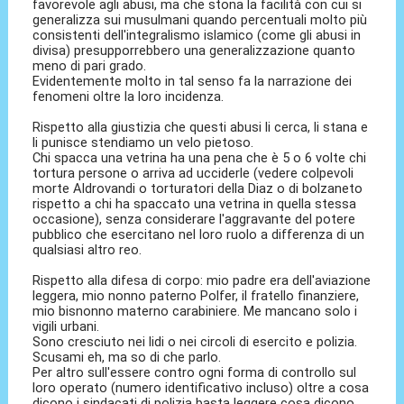
favorevole agli abusi, ma che stona la facilità con cui si
generalizza sui musulmani quando percentuali molto più
consistenti dell'integralismo islamico (come gli abusi in
divisa) presupporrebbero una generalizzazione quanto
meno di pari grado.
Evidentemente molto in tal senso fa la narrazione dei
fenomeni oltre la loro incidenza.
Rispetto alla giustizia che questi abusi li cerca, li stana e
li punisce stendiamo un velo pietoso.
Chi spacca una vetrina ha una pena che è 5 o 6 volte chi
tortura persone o arriva ad ucciderle (vedere colpevoli
morte Aldrovandi o torturatori della Diaz o di bolzaneto
rispetto a chi ha spaccato una vetrina in quella stessa
occasione), senza considerare l'aggravante del potere
pubblico che esercitano nel loro ruolo a differenza di un
qualsiasi altro reo.
Rispetto alla difesa di corpo: mio padre era dell'aviazione
leggera, mio nonno paterno Polfer, il fratello finanziere,
mio bisnonno materno carabiniere. Me mancano solo i
vigili urbani.
Sono cresciuto nei lidi o nei circoli di esercito e polizia.
Scusami eh, ma so di che parlo.
Per altro sull'essere contro ogni forma di controllo sul
loro operato (numero identificativo incluso) oltre a cosa
dicono i sindacati di polizia basta leggere cosa dicono