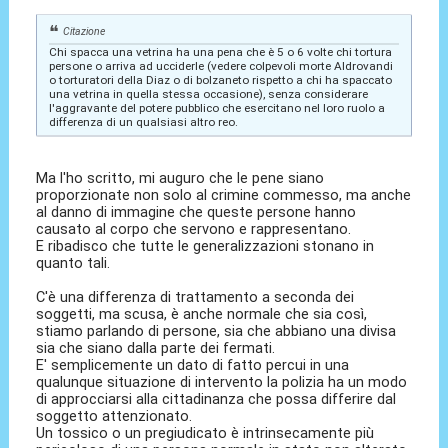
Citazione
Chi spacca una vetrina ha una pena che è 5 o 6 volte chi tortura
persone o arriva ad ucciderle (vedere colpevoli morte Aldrovandi
o torturatori della Diaz o di bolzaneto rispetto a chi ha spaccato
una vetrina in quella stessa occasione), senza considerare
l'aggravante del potere pubblico che esercitano nel loro ruolo a
differenza di un qualsiasi altro reo.
Ma l'ho scritto, mi auguro che le pene siano
proporzionate non solo al crimine commesso, ma anche
al danno di immagine che queste persone hanno
causato al corpo che servono e rappresentano.
E ribadisco che tutte le generalizzazioni stonano in
quanto tali.
C'è una differenza di trattamento a seconda dei
soggetti, ma scusa, è anche normale che sia così,
stiamo parlando di persone, sia che abbiano una divisa
sia che siano dalla parte dei fermati.
E' semplicemente un dato di fatto percui in una
qualunque situazione di intervento la polizia ha un modo
di approcciarsi alla cittadinanza che possa differire dal
soggetto attenzionato.
Un tossico o un pregiudicato è intrinsecamente più