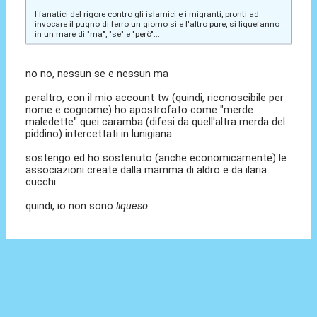
I fanatici del rigore contro gli islamici e i migranti, pronti ad
invocare il pugno di ferro un giorno si e l'altro pure, si liquefanno
in un mare di "ma", "se" e "però"...
no no, nessun se e nessun ma
peraltro, con il mio account tw (quindi, riconoscibile per
nome e cognome) ho apostrofato come "merde
maledette" quei caramba (difesi da quell'altra merda del
piddino) intercettati in lunigiana
sostengo ed ho sostenuto (anche economicamente) le
associazioni create dalla mamma di aldro e da ilaria
cucchi
quindi, io non sono
liqueso