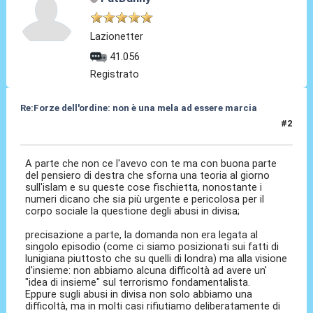
Lazionetter
41.056
Registrato
Re:Forze dell'ordine: non è una mela ad essere marcia
#2
19 Giu 2017, 10:17
A parte che non ce l'avevo con te ma con buona parte
del pensiero di destra che sforna una teoria al giorno
sull'islam e su queste cose fischietta, nonostante i
numeri dicano che sia più urgente e pericolosa per il
corpo sociale la questione degli abusi in divisa;
precisazione a parte, la domanda non era legata al
singolo episodio (come ci siamo posizionati sui fatti di
lunigiana piuttosto che su quelli di londra) ma alla visione
d'insieme: non abbiamo alcuna difficoltà ad avere un'
"idea di insieme" sul terrorismo fondamentalista.
Eppure sugli abusi in divisa non solo abbiamo una
difficoltà, ma in molti casi rifiutiamo deliberatamente di