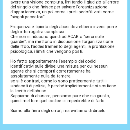
avere una visione compiuta, limitando il giudizio all'errore
del singolo che finisce per salvare l'organizzazione
d'appartenenza, un po' come i preti pedofili visti come
"singoli peccatori".
Frequenza e tipicità degli abusi dovrebbero invece porre
degli interrogativi complessi.
Che non si riducono quindi ad ACAB o "serci sulle
guardie", ma mettono in discussione l'organizzazione
delle ffoo, l'addestramento degli agenti, la profilazione
psicologica, i limiti che vengono posti.
Ho fatto appositamente l'esempio dei codici
identificativi sulle divise: una misura per cui nessun
agente che si comporti correttamente ha
assolutamente nulla da temere.
se si è contrari, come lo sono praticamente tutti i
sindacati di polizia, è perché implicitamente si sostiene
la liceità dell'abuso.
Sappiamo di abusare, pensiamo pure che sia giusto,
quindi mettere quel codice ci impedirebbe di farlo.
Siamo alla fiera degli orrori, ma evitiamo di dircelo.