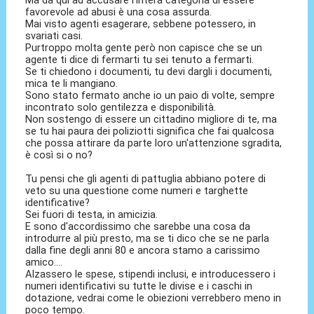
favorevole ad abusi è una cosa assurda.
Mai visto agenti esagerare, sebbene potessero, in
svariati casi.
Purtroppo molta gente però non capisce che se un
agente ti dice di fermarti tu sei tenuto a fermarti.
Se ti chiedono i documenti, tu devi dargli i documenti,
mica te li mangiano.
Sono stato fermato anche io un paio di volte, sempre
incontrato solo gentilezza e disponibilità.
Non sostengo di essere un cittadino migliore di te, ma
se tu hai paura dei poliziotti significa che fai qualcosa
che possa attirare da parte loro un'attenzione sgradita,
è così si o no?
Tu pensi che gli agenti di pattuglia abbiano potere di
veto su una questione come numeri e targhette
identificative?
Sei fuori di testa, in amicizia.
E sono d'accordissimo che sarebbe una cosa da
introdurre al più presto, ma se ti dico che se ne parla
dalla fine degli anni 80 e ancora stamo a carissimo
amico....
Alzassero le spese, stipendi inclusi, e introducessero i
numeri identificativi su tutte le divise e i caschi in
dotazione, vedrai come le obiezioni verrebbero meno in
poco tempo.