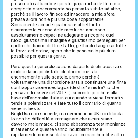
presentato al bando è questo, papà mi ha detto cosa
comporta e sinceramente ho pensato subito ad altro,
perchè se il lavoro finisce ad intaccare la mia sfera
privata allora non è più una cosa sopportabile.
Sicuramente accade qualcosa e altrettanto
sicuramente vi sono delle menti che non sono
assolutamente capaci ne adeguate a ricoprire quel
ruolo, giustissima l'indagine e giustissimo perseguirli per
quello che hanno detto e fatto, gettando fango su tutte
le forze dell'ordine, spero che la pena sia la più dura
possibile per questa gente.
Però questa generalizzazione da parte di chi osserva e
giudica da un piedistallo ideologico me sta
enormemente sulle scatole, primo perchè è
volutamente una distorsione atta a continuare una finta
contrapposizione ideologica (destra? sinistra? io che
pensavo di essere nel 2017...), secondo perchè è alla
base dell'anomalia italia in cui quando si viene fermati si
tende a polemizzare e fare tutto il contrario di quanto
viene richiesto.
Negli Usa non succede, ma nemmeno in UK o in Irlanda.
Io non ho difficoltà a immaginare che alcuni siano
davvero mele marce, ci sono abbastanza testimonianze
in tal senso e queste vanno indubbiamente e
rapidamente rimosse dal servizio, ci mancherebbe altro.