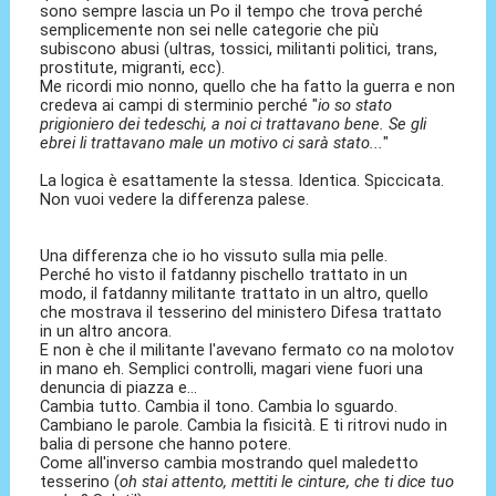
sono sempre lascia un Po il tempo che trova perché
semplicemente non sei nelle categorie che più
subiscono abusi (ultras, tossici, militanti politici, trans,
prostitute, migranti, ecc).
Me ricordi mio nonno, quello che ha fatto la guerra e non
credeva ai campi di sterminio perché "
io so stato
prigioniero dei tedeschi, a noi ci trattavano bene. Se gli
ebrei li trattavano male un motivo ci sarà stato...
"
La logica è esattamente la stessa. Identica. Spiccicata.
Non vuoi vedere la differenza palese.
Una differenza che io ho vissuto sulla mia pelle.
Perché ho visto il fatdanny pischello trattato in un
modo, il fatdanny militante trattato in un altro, quello
che mostrava il tesserino del ministero Difesa trattato
in un altro ancora.
E non è che il militante l'avevano fermato co na molotov
in mano eh. Semplici controlli, magari viene fuori una
denuncia di piazza e...
Cambia tutto. Cambia il tono. Cambia lo sguardo.
Cambiano le parole. Cambia la fisicità. E ti ritrovi nudo in
balia di persone che hanno potere.
Come all'inverso cambia mostrando quel maledetto
tesserino (
oh stai attento, mettiti le cinture, che ti dice tuo