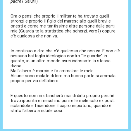
padre
? Saluti!).
Ora o pensi che proprio il militante ha trovato quelli
stronzi e proprio il figlio del maresciallo quelli bravi e
onesti e come me tantissime altre persone dalle parti
mie (Guarda te la statistica che scherzi, vero?) oppure
c'è qualcosa che non va.
Io continuo a dire che c'è qualcosa che non va. E non c'è
nessuna battaglia ideologica contro "le guardie" in
questo, in un altro mondo avrei indossato la stessa
divisa.
Ma l'albero è marcio e fa ammalare le mele.
Alcune sono malate di loro ma buona parte si ammala
proprio per via dell'albero.
E questo non mi stancherò mai di dirlo proprio perché
trovo ipocrita e meschino punire le mele solo ex post,
isolandole e facendone il capro espiatorio, quando è
stato l'albero a ridurle così.