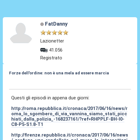
FatDanny
Lazionetter
41.056
Registrato
Forze dell'ordine: non è una mela ad essere marcia
19 Giu 2017, 09:45
Questi gli episodi in appena due giorni:
http://roma.repubblica.it/cronaca/2017/06/16/news/r
oma_lo_sgombero_di_via_vannina_siamo_stati_picc
hiati_dalla_polizia_-168237161/?ref=RHPPLF-BH-I0-
C8-P5-S1.8-T1
http://firenze.repubblica.it/cronaca/2017/06/16/news