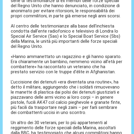
serie di testimonianze di ex membri delle forze speciali
del Regno Unito che hanno denunciato, in condizione di
anonimato per evitare ritorsioni, le responsabilità dei
propri commilitoni, in parte già emerse negli anni scorsi.
Al centro delle testimonianze alla base dell'inchiesta
condotta dall'ente radiofonico e televisivo di Londra lo
Special Air Service (Sas) e lo Special Boat Service (Sbs)
della Marina, le unità più importanti delle forze speciali
del Regno Unito.
«Hanno ammanettato un ragazzino e gli hanno sparato.
Era chiaramente un bambino, nemmeno vicino all'età per
combattere» ha raccontato un veterano che ha
prestato servizio con le truppe d'élite in Afghanistan.
L'uccisione dei detenuti «era diventata una routine», ha
detto il militare, aggiungendo che i soldati rimuovevano
le manette di plastica dai polsi dei detenuti giustiziati e
piazzavano delle armi vicino ai loro corpi – in genere
pistole, fucili AK47 col calcio pieghevole e granate finte,
più facili da trasportare negli zaini – per farli sembrare
dei combattenti uccisi in uno scontro.
Un altro dei 30 veterani, per lo più appartenenti al
reggimento delle forze speciali della Marina, ascoltati
dalla BBC, ha testimoniato che alcuni commilitoni hanno