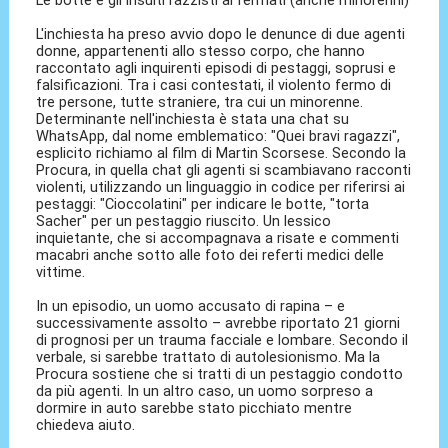
Le botte e gli insulti razzisti ai fermati (anche minorenni)
L'inchiesta ha preso avvio dopo le denunce di due agenti
donne, appartenenti allo stesso corpo, che hanno
raccontato agli inquirenti episodi di pestaggi, soprusi e
falsificazioni. Tra i casi contestati, il violento fermo di
tre persone, tutte straniere, tra cui un minorenne.
Determinante nell'inchiesta è stata una chat su
WhatsApp, dal nome emblematico: "Quei bravi ragazzi",
esplicito richiamo al film di Martin Scorsese. Secondo la
Procura, in quella chat gli agenti si scambiavano racconti
violenti, utilizzando un linguaggio in codice per riferirsi ai
pestaggi: "Cioccolatini" per indicare le botte, "torta
Sacher" per un pestaggio riuscito. Un lessico
inquietante, che si accompagnava a risate e commenti
macabri anche sotto alle foto dei referti medici delle
vittime.
In un episodio, un uomo accusato di rapina – e
successivamente assolto – avrebbe riportato 21 giorni
di prognosi per un trauma facciale e lombare. Secondo il
verbale, si sarebbe trattato di autolesionismo. Ma la
Procura sostiene che si tratti di un pestaggio condotto
da più agenti. In un altro caso, un uomo sorpreso a
dormire in auto sarebbe stato picchiato mentre
chiedeva aiuto.