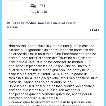
1.361
Registrato
Re:Forze dell'ordine: non è una mela ad essere
marcia
#1247
25 Mar 2025, 12:15
Non ho mai conosciuto in vita mia una guardia che non
sia stato un ignorante,un ebete,un fascio montato che
se crede da sta' in un film de Clint Eastwood,che non se
senta l' ispettore Callaghan der Tiburtino,o il Cellerino
della serie ACAB.. Nun ne ho conosciuto manco 1... E
non sono un pischelletto de 17 anni che ce l'ha co le
guardie a prescindere,o che gira con uno spray nello
zainetto pe scrive sui muri " ACAB"..so un padre de
famiglia,si ho 41 anni,so giovane, ma il mio pensiero sulle
forze dell'ordine ce l'ho da quando ne ho 6...
Ho visto abusi di potere,ho notato quanto, delle volte,si
sentano questo potere, questa sensazione di
onnipotenza quando fermano qualcuno, anche per un
semplice controllo sulla patente...
Riguardo questo argomento,non esiste qualcuno che