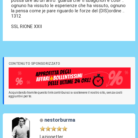
possa dire ad un altro:"guarda che ti sbagli,non è così!"..
ognuno ha vissuto le esperienze che ha vissuto, ognuno
la pensa come je pare riguardo le forze del (DIS)ordine ..
1312
SSL RIONE XXII
CONTENUTO SPONSORIZZATO
Acquistando tramite questo link contribuisci a sostenere il nostro sito, senza costi
aggiuntivi per te.
nestorburma
Lazionetter