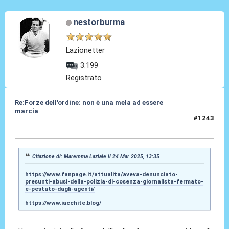
nestorburma
Lazionetter
3.199
Registrato
Re:Forze dell'ordine: non è una mela ad essere
marcia
#1243
24 Mar 2025, 16:43
Citazione di: Maremma Laziale il 24 Mar 2025, 13:35
https://www.fanpage.it/attualita/aveva-denunciato-
presunti-abusi-della-polizia-di-cosenza-giornalista-fermato-
e-pestato-dagli-agenti/
https://www.iacchite.blog/