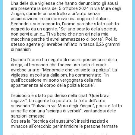
Una delle due vigilesse che hanno denunciato gli abusi
era presente la sera del 5 ottobre 2024 in via Mura degli
Zingari, durante un controllo a un'auto senza
assicurazione in cui dormiva una coppia di italiani.
Secondo il suo racconto, l'uomo sarebbe stato subito
aggredito da un agente: "Sei uno scarto della società,
non servi a un c... Ti va bene che non eri nella mia
macchina perché ti avrei ammazzato di botte". Poi, lo
stesso agente gli avrebbe infilato in tasca 0,26 grammi
di hashish.
Quando l'uomo ha negato di essere possessore della
droga, affermando che faceva uso solo di crack,
avrebbe urlato: "Menomale che voi siete la polizia". La
vigilessa, ascoltata dalla pm, ha commentato: "In
quell'occasione mi sono vergognata della mia
appartenenza al corpo della polizia locale".
L'episodio è stato poi deriso nella chat "Quei bravi
ragazzi". Un agente ha postato la foto dell'auto
scrivendo "Pulizia in via Mura degli Zingari", poi si è fatto
un selfie con una "sciarpa di verbali", vantandosi delle
sanzioni emesse.
Cos'era la "tecnica del sussurro": insulti razzisti e
minacce all'orecchio per intimidire le persone fermate