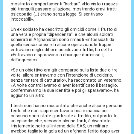
mostrato comportamenti "barbari": «Ho visto i ragazzi
più tranquilli passare all'azione, mostrando gravi tratti
psicopatici (...) erano senza legge. Si sentivano
intoccabili».
Un ex soldato ha descritto gli omicidi come il frutto di
una vera e propria "dipendenza", e che alcuni soldati
schierati in Afghanistan sono rimasti «intossicati da
quella sensazione». «In alcune operazioni, le truppe
entravano negli edifici e uccidevano tutti», ha detto.
«Entravano e sparavano a chiunque dormisse lì,
dall'ingresso».
«Se un obiettivo era già comparso sulla lista due o tre
volte, allora entravamo con l'intenzione di ucciderlo,
senza tentare di catturarlo», ha raccontato un veterano.
«A volte controllavamo di aver identificato il bersaglio,
confermavamo la sua identità e poi gli sparavamo», ha
aggiunto un altro.
I testimoni hanno raccontato che anche alcune persone
ferite che non rappresentavano una minaccia per
nessuno sono state giustiziate a freddo, sul posto. In
un episodio che, secondo alcune fonti, è diventato
tristemente noto all'interno delle SAS, un militare
avrebbe tagliato la gola ad un afghano ferito dopo aver