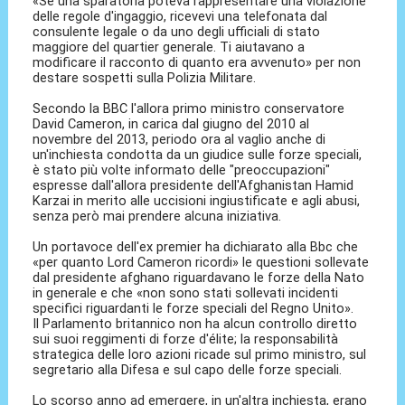
«Se una sparatoria poteva rappresentare una violazione
delle regole d'ingaggio, ricevevi una telefonata dal
consulente legale o da uno degli ufficiali di stato
maggiore del quartier generale. Ti aiutavano a
modificare il racconto di quanto era avvenuto» per non
destare sospetti sulla Polizia Militare.
Secondo la BBC l'allora primo ministro conservatore
David Cameron, in carica dal giugno del 2010 al
novembre del 2013, periodo ora al vaglio anche di
un'inchiesta condotta da un giudice sulle forze speciali,
è stato più volte informato delle "preoccupazioni"
espresse dall'allora presidente dell'Afghanistan Hamid
Karzai in merito alle uccisioni ingiustificate e agli abusi,
senza però mai prendere alcuna iniziativa.
Un portavoce dell'ex premier ha dichiarato alla Bbc che
«per quanto Lord Cameron ricordi» le questioni sollevate
dal presidente afghano riguardavano le forze della Nato
in generale e che «non sono stati sollevati incidenti
specifici riguardanti le forze speciali del Regno Unito».
Il Parlamento britannico non ha alcun controllo diretto
sui suoi reggimenti di forze d'élite; la responsabilità
strategica delle loro azioni ricade sul primo ministro, sul
segretario alla Difesa e sul capo delle forze speciali.
Lo scorso anno ad emergere, in un'altra inchiesta, erano