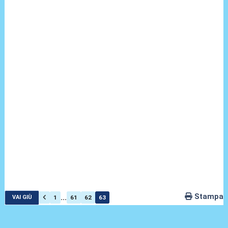
Stampa
...
1
61
62
63
VAI GIÙ