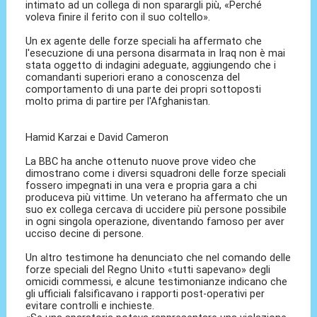
intimato ad un collega di non sparargli più, «Perché
voleva finire il ferito con il suo coltello».
Un ex agente delle forze speciali ha affermato che
l'esecuzione di una persona disarmata in Iraq non è mai
stata oggetto di indagini adeguate, aggiungendo che i
comandanti superiori erano a conoscenza del
comportamento di una parte dei propri sottoposti
molto prima di partire per l'Afghanistan.
Hamid Karzai e David Cameron
La BBC ha anche ottenuto nuove prove video che
dimostrano come i diversi squadroni delle forze speciali
fossero impegnati in una vera e propria gara a chi
produceva più vittime. Un veterano ha affermato che un
suo ex collega cercava di uccidere più persone possibile
in ogni singola operazione, diventando famoso per aver
ucciso decine di persone.
Un altro testimone ha denunciato che nel comando delle
forze speciali del Regno Unito «tutti sapevano» degli
omicidi commessi, e alcune testimonianze indicano che
gli ufficiali falsificavano i rapporti post-operativi per
evitare controlli e inchieste.