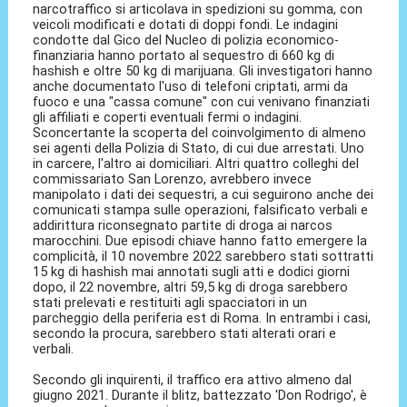
narcotraffico si articolava in spedizioni su gomma, con
veicoli modificati e dotati di doppi fondi. Le indagini
condotte dal Gico del Nucleo di polizia economico-
finanziaria hanno portato al sequestro di 660 kg di
hashish e oltre 50 kg di marijuana. Gli investigatori hanno
anche documentato l'uso di telefoni criptati, armi da
fuoco e una "cassa comune" con cui venivano finanziati
gli affiliati e coperti eventuali fermi o indagini.
Sconcertante la scoperta del coinvolgimento di almeno
sei agenti della Polizia di Stato, di cui due arrestati. Uno
in carcere, l'altro ai domiciliari. Altri quattro colleghi del
commissariato San Lorenzo, avrebbero invece
manipolato i dati dei sequestri, a cui seguirono anche dei
comunicati stampa sulle operazioni, falsificato verbali e
addirittura riconsegnato partite di droga ai narcos
marocchini. Due episodi chiave hanno fatto emergere la
complicità, il 10 novembre 2022 sarebbero stati sottratti
15 kg di hashish mai annotati sugli atti e dodici giorni
dopo, il 22 novembre, altri 59,5 kg di droga sarebbero
stati prelevati e restituiti agli spacciatori in un
parcheggio della periferia est di Roma. In entrambi i casi,
secondo la procura, sarebbero stati alterati orari e
verbali.
Secondo gli inquirenti, il traffico era attivo almeno dal
giugno 2021. Durante il blitz, battezzato 'Don Rodrigo', è