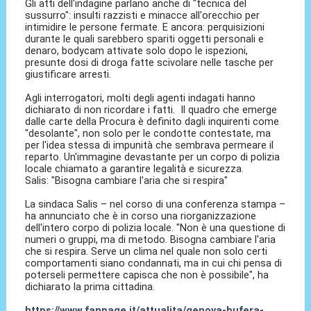
Gli atti dell'indagine parlano anche di "tecnica del
sussurro": insulti razzisti e minacce all'orecchio per
intimidire le persone fermate. E ancora: perquisizioni
durante le quali sarebbero spariti oggetti personali e
denaro, bodycam attivate solo dopo le ispezioni,
presunte dosi di droga fatte scivolare nelle tasche per
giustificare arresti.
Agli interrogatori, molti degli agenti indagati hanno
dichiarato di non ricordare i fatti. Il quadro che emerge
dalle carte della Procura è definito dagli inquirenti come
"desolante", non solo per le condotte contestate, ma
per l'idea stessa di impunità che sembrava permeare il
reparto. Un'immagine devastante per un corpo di polizia
locale chiamato a garantire legalità e sicurezza.
Salis: "Bisogna cambiare l'aria che si respira"
La sindaca Salis – nel corso di una conferenza stampa –
ha annunciato che è in corso una riorganizzazione
dell'intero corpo di polizia locale. "Non è una questione di
numeri o gruppi, ma di metodo. Bisogna cambiare l'aria
che si respira. Serve un clima nel quale non solo certi
comportamenti siano condannati, ma in cui chi pensa di
poterseli permettere capisca che non è possibile", ha
dichiarato la prima cittadina.
https://www.fanpage.it/attualita/genova-bufera-