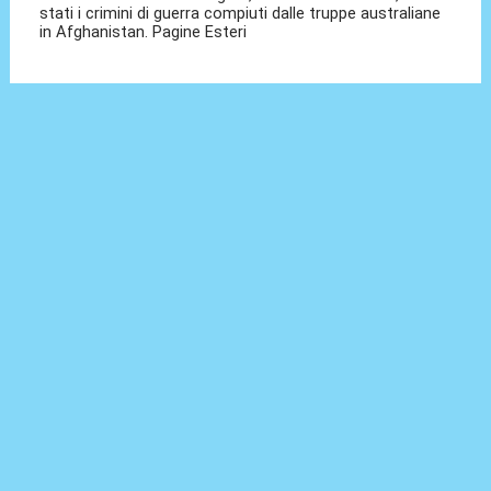
stati i crimini di guerra compiuti dalle truppe australiane
in Afghanistan. Pagine Esteri