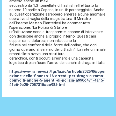
emerso anche un maxi
sequestro da 1,3 tonnellate di hashish effettuato lo
scorso 19 aprile a Capena, in un tir parcheggiato. Anche
su quest'operazione sarebbero emerse alcune anomalie
operative al vaglio della magistratura. Il Ministro
dell'Interno Matteo Piantedosi ha commentato
l'operazione: "La Polizia di Stato è
un'istituzione sana e trasparente, capace di intervenire
con decisione anche al proprio interno. Questi casi,
seppur rari e dolorosi, non intaccano la
fiducia nei confronti delle forze dell'ordine, che ogni
giorno operano al servizio dei cittadini". La rete criminale
smantellata aveva una struttura
gerarchica, conti occulti all'estero e una capacità
logistica di pianificare l'arrivo dei carichi di droga in Italia.
https://www.rainews.it/tgr/lazio/articoli/2025/06/oper
azione-della-finanza-16-arresti-per-droga-a-roma-
coinvolti-anche-5-agenti-di-polizia-a990c471-4a15-
41e6-9b25-7057315aac98.html