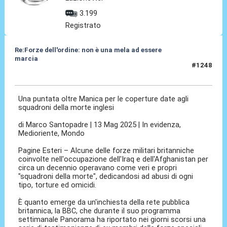
3.199
Registrato
Re:Forze dell'ordine: non è una mela ad essere
marcia
#1248
13 Mag 2025, 16:46
Una puntata oltre Manica per le coperture date agli
squadroni della morte inglesi
di Marco Santopadre | 13 Mag 2025 | In evidenza,
Medioriente, Mondo
Pagine Esteri – Alcune delle forze militari britanniche
coinvolte nell'occupazione dell'Iraq e dell'Afghanistan per
circa un decennio operavano come veri e propri
"squadroni della morte", dedicandosi ad abusi di ogni
tipo, torture ed omicidi.
È quanto emerge da un'inchiesta della rete pubblica
britannica, la BBC, che durante il suo programma
settimanale Panorama ha riportato nei giorni scorsi una