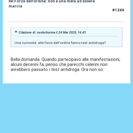
Re:Forze dell'ordine: non è una mela ad essere
marcia
#1246
24 Mar 2025, 19:51
Citazione di: nestorburma il 24 Mar 2025, 16:43
Una curiosità: alle forze dell'ordine fanno test antidroga?
Bella domanda. Quando partecipavo alle manifestazioni,
alcuni decenni fa, penso che parecchi celerini non
avrebbero passato i test antidroga. Ora non so.