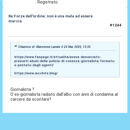
Registrato
Re:Forze dell'ordine: non è una mela ad essere
marcia
#1244
24 Mar 2025, 18:34
Citazione di: Maremma Laziale il 24 Mar 2025, 13:35
https://www.fanpage.it/attualita/aveva-denunciato-
presunti-abusi-della-polizia-di-cosenza-giornalista-fermato-
e-pestato-dagli-agenti/
https://www.iacchite.blog/
Giornalista ?
O ex-giornalista radiato dall'albo con anni di condanna al
carcere da scontare?