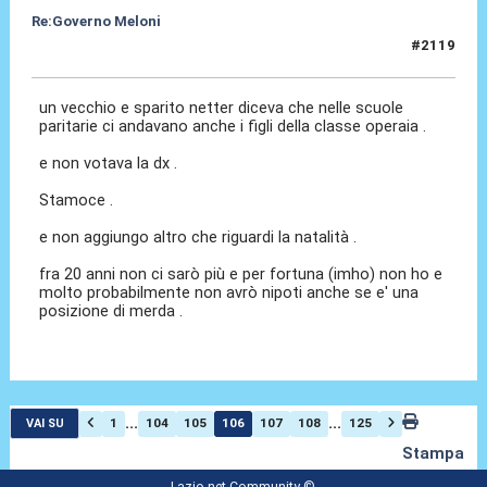
Re:Governo Meloni
#2119
14 Nov 2024, 20:38
un vecchio e sparito netter diceva che nelle scuole
paritarie ci andavano anche i figli della classe operaia .
e non votava la dx .
Stamoce .
e non aggiungo altro che riguardi la natalità .
fra 20 anni non ci sarò più e per fortuna (imho) non ho e
molto probabilmente non avrò nipoti anche se e' una
posizione di merda .
...
...
1
104
105
106
107
108
125
VAI SU
Stampa