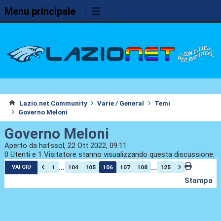
Menu principale
Lazio.net Community
Varie / General
Temi
Governo Meloni
Governo Meloni
Aperto da hafssol, 22 Ott 2022, 09:11
0 Utenti e 1 Visitatore stanno visualizzando questa discussione.
...
...
1
104
105
106
107
108
125
VAI GIÙ
Stampa