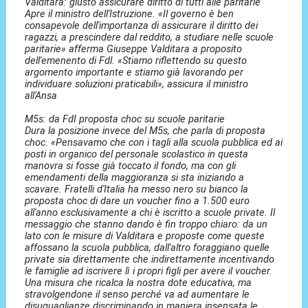
Valditara: giusto assicurare diritto di tutti alle paritarie
Apre il ministro dell'Istruzione. «Il governo è ben
consapevole dell'importanza di assicurare il diritto dei
ragazzi, a prescindere dal reddito, a studiare nelle scuole
paritarie» afferma Giuseppe Valditara a proposito
dell'emenento di Fdl. «Stiamo riflettendo su questo
argomento importante e stiamo già lavorando per
individuare soluzioni praticabili», assicura il ministro
all'Ansa
M5s: da FdI proposta choc su scuole paritarie
Dura la posizione invece del M5s, che parla di proposta
choc. «Pensavamo che con i tagli alla scuola pubblica ed ai
posti in organico del personale scolastico in questa
manovra si fosse già toccato il fondo, ma con gli
emendamenti della maggioranza si sta iniziando a
scavare. Fratelli d'Italia ha messo nero su bianco la
proposta choc di dare un voucher fino a 1.500 euro
all'anno esclusivamente a chi è iscritto a scuole private. Il
messaggio che stanno dando è fin troppo chiaro: da un
lato con le misure di Valditara e proposte come queste
affossano la scuola pubblica, dall'altro foraggiano quelle
private sia direttamente che indirettamente incentivando
le famiglie ad iscrivere lì i propri figli per avere il voucher.
Una misura che ricalca la nostra dote educativa, ma
stravolgendone il senso perché va ad aumentare le
disuguaglianze discriminando in maniera insensata le