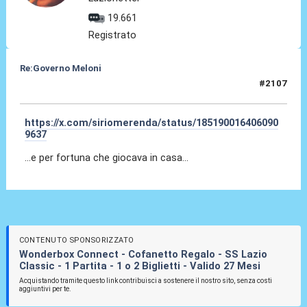
19.661
Registrato
Re:Governo Meloni
#2107
31 Ott 2024, 12:40
https://x.com/siriomerenda/status/185190016406090
9637
...e per fortuna che giocava in casa...
CONTENUTO SPONSORIZZATO
Wonderbox Connect - Cofanetto Regalo - SS Lazio
Classic - 1 Partita - 1 o 2 Biglietti - Valido 27 Mesi
Acquistando tramite questo link contribuisci a sostenere il nostro sito, senza costi
aggiuntivi per te.