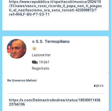
https://www.repubblica.it/spettacoli/musica/2024/10
/31/news/vasco_rossi_ricorda_il_papa_non_ti_piegas
ti_al_nazifascismo_ora_sono_tornati-423590872/?
ref=RHLF-BG-P7-S3-T1
S.S. Termopiliano
Lazionetter
19.661
Registrato
Re:Governo Meloni
#2111
03 Nov 2024, 15:21
https://x.com/DelmastroAndrea/status/18530011436
23766106