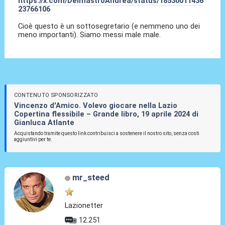
https://x.com/DelmastroAndrea/status/18530011436
23766106
Cioè questo è un sottosegretario (e nemmeno uno dei
meno importanti). Siamo messi male male.
CONTENUTO SPONSORIZZATO
Vincenzo d'Amico. Volevo giocare nella Lazio
Copertina flessibile – Grande libro, 19 aprile 2024 di
Gianluca Atlante
Acquistando tramite questo link contribuisci a sostenere il nostro sito, senza costi
aggiuntivi per te.
mr_steed
Lazionetter
12.251