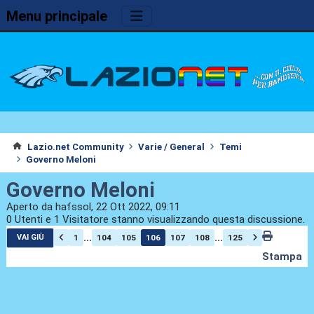
Menu principale
Lazio.net Community
Varie / General
Temi
Governo Meloni
Governo Meloni
Aperto da hafssol, 22 Ott 2022, 09:11
0 Utenti e 1 Visitatore stanno visualizzando questa discussione.
...
...
1
104
105
106
107
108
125
VAI GIÙ
Stampa