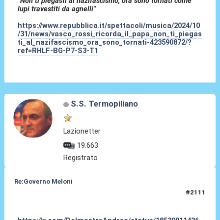
"Non ti piegasti al nazifascismo, ora sono tornati come
lupi travestiti da agnelli"
https://www.repubblica.it/spettacoli/musica/2024/10
/31/news/vasco_rossi_ricorda_il_papa_non_ti_piegas
ti_al_nazifascismo_ora_sono_tornati-423590872/?
ref=RHLF-BG-P7-S3-T1
S.S. Termopiliano
Lazionetter
19.663
Registrato
Re:Governo Meloni
#2111
03 Nov 2024, 15:21