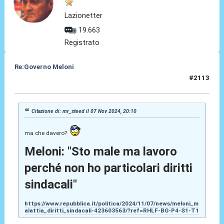
Lazionetter
19.663
Registrato
Re:Governo Meloni
#2113
08 Nov 2024, 14:19
Citazione di: mr_steed il 07 Nov 2024, 20:10
ma che davero?
Meloni: "Sto male ma lavoro
perché non ho particolari diritti
sindacali"
https://www.repubblica.it/politica/2024/11/07/news/meloni_m
alattia_diritti_sindacali-423603563/?ref=RHLF-BG-P4-S1-T1