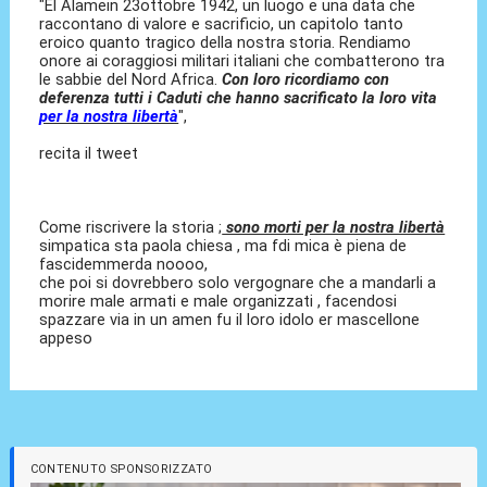
"El Alamein 23ottobre 1942, un luogo e una data che
raccontano di valore e sacrificio, un capitolo tanto
eroico quanto tragico della nostra storia. Rendiamo
onore ai coraggiosi militari italiani che combatterono tra
le sabbie del Nord Africa.
Con loro ricordiamo con
deferenza tutti i Caduti che hanno sacrificato la loro vita
per la nostra libertà
",
recita il tweet
Come riscrivere la storia ;
sono morti per la nostra libertà
simpatica sta paola chiesa , ma fdi mica è piena de
fascidemmerda noooo,
che poi si dovrebbero solo vergognare che a mandarli a
morire male armati e male organizzati , facendosi
spazzare via in un amen fu il loro idolo er mascellone
appeso
CONTENUTO SPONSORIZZATO