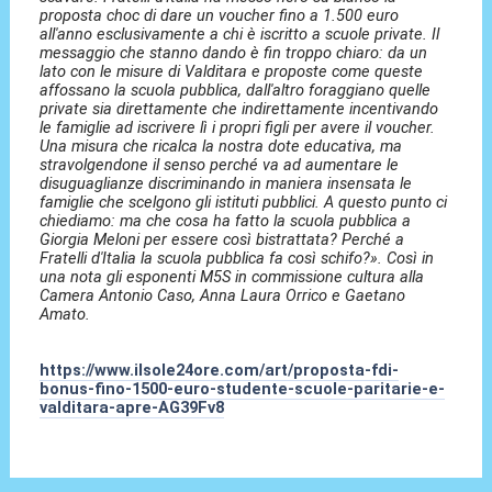
proposta choc di dare un voucher fino a 1.500 euro
all'anno esclusivamente a chi è iscritto a scuole private. Il
messaggio che stanno dando è fin troppo chiaro: da un
lato con le misure di Valditara e proposte come queste
affossano la scuola pubblica, dall'altro foraggiano quelle
private sia direttamente che indirettamente incentivando
le famiglie ad iscrivere lì i propri figli per avere il voucher.
Una misura che ricalca la nostra dote educativa, ma
stravolgendone il senso perché va ad aumentare le
disuguaglianze discriminando in maniera insensata le
famiglie che scelgono gli istituti pubblici. A questo punto ci
chiediamo: ma che cosa ha fatto la scuola pubblica a
Giorgia Meloni per essere così bistrattata? Perché a
Fratelli d'Italia la scuola pubblica fa così schifo?». Così in
una nota gli esponenti M5S in commissione cultura alla
Camera Antonio Caso, Anna Laura Orrico e Gaetano
Amato.
https://www.ilsole24ore.com/art/proposta-fdi-
bonus-fino-1500-euro-studente-scuole-paritarie-e-
valditara-apre-AG39Fv8