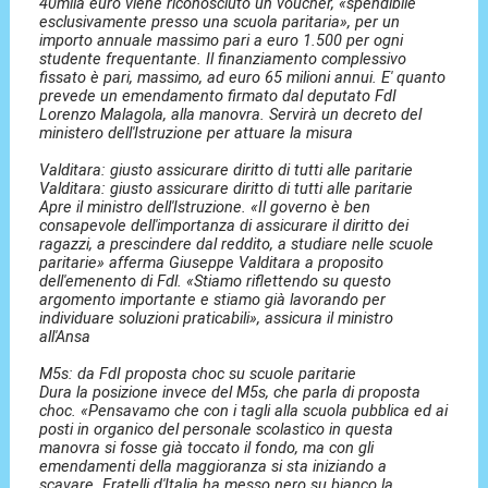
40mila euro viene riconosciuto un voucher, «spendibile
esclusivamente presso una scuola paritaria», per un
importo annuale massimo pari a euro 1.500 per ogni
studente frequentante. Il finanziamento complessivo
fissato è pari, massimo, ad euro 65 milioni annui. E' quanto
prevede un emendamento firmato dal deputato FdI
Lorenzo Malagola, alla manovra. Servirà un decreto del
ministero dell'Istruzione per attuare la misura
Valditara: giusto assicurare diritto di tutti alle paritarie
Valditara: giusto assicurare diritto di tutti alle paritarie
Apre il ministro dell'Istruzione. «Il governo è ben
consapevole dell'importanza di assicurare il diritto dei
ragazzi, a prescindere dal reddito, a studiare nelle scuole
paritarie» afferma Giuseppe Valditara a proposito
dell'emenento di Fdl. «Stiamo riflettendo su questo
argomento importante e stiamo già lavorando per
individuare soluzioni praticabili», assicura il ministro
all'Ansa
M5s: da FdI proposta choc su scuole paritarie
Dura la posizione invece del M5s, che parla di proposta
choc. «Pensavamo che con i tagli alla scuola pubblica ed ai
posti in organico del personale scolastico in questa
manovra si fosse già toccato il fondo, ma con gli
emendamenti della maggioranza si sta iniziando a
scavare. Fratelli d'Italia ha messo nero su bianco la