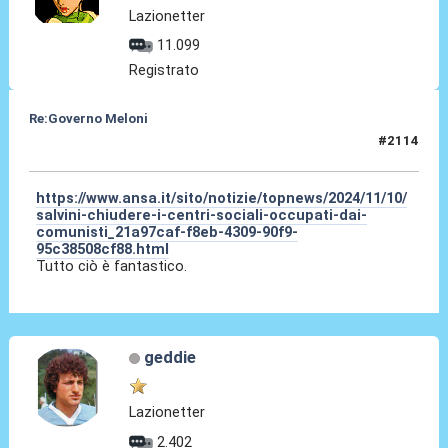
Lazionetter
11.099
Registrato
Re:Governo Meloni
#2114
10 Nov 2024, 12:11
https://www.ansa.it/sito/notizie/topnews/2024/11/10/
salvini-chiudere-i-centri-sociali-occupati-dai-
comunisti_21a97caf-f8eb-4309-90f9-
95c38508cf88.html
Tutto ciò è fantastico.
geddie
Lazionetter
2.402