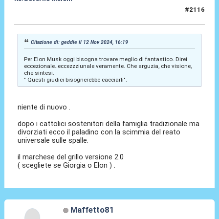
#2116
12 Nov 2024, 17:40
Citazione di: geddie il 12 Nov 2024, 16:19
Per Elon Musk oggi bisogna trovare meglio di fantastico. Direi
eccezionale..eccezzziunale veramente. Che arguzia, che visione,
che sintesi.
" Questi giudici bisognerebbe cacciarli".
niente di nuovo .
dopo i cattolici sostenitori della famiglia tradizionale ma
divorziati ecco il paladino con la scimmia del reato
universale sulle spalle.
il marchese del grillo versione 2.0
( scegliete se Giorgia o Elon ) .
Maffetto81