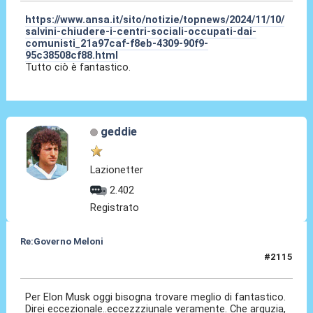
https://www.ansa.it/sito/notizie/topnews/2024/11/10/
salvini-chiudere-i-centri-sociali-occupati-dai-
comunisti_21a97caf-f8eb-4309-90f9-
95c38508cf88.html
Tutto ciò è fantastico.
geddie
Lazionetter
2.402
Registrato
Re:Governo Meloni
#2115
12 Nov 2024, 16:19
Per Elon Musk oggi bisogna trovare meglio di fantastico.
Direi eccezionale..eccezzziunale veramente. Che arguzia,