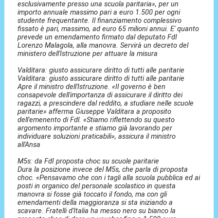
esclusivamente presso una scuola paritaria», per un
importo annuale massimo pari a euro 1.500 per ogni
studente frequentante. Il finanziamento complessivo
fissato è pari, massimo, ad euro 65 milioni annui. E' quanto
prevede un emendamento firmato dal deputato FdI
Lorenzo Malagola, alla manovra. Servirà un decreto del
ministero dell'Istruzione per attuare la misura
Valditara: giusto assicurare diritto di tutti alle paritarie
Valditara: giusto assicurare diritto di tutti alle paritarie
Apre il ministro dell'Istruzione. «Il governo è ben
consapevole dell'importanza di assicurare il diritto dei
ragazzi, a prescindere dal reddito, a studiare nelle scuole
paritarie» afferma Giuseppe Valditara a proposito
dell'emenento di Fdl. «Stiamo riflettendo su questo
argomento importante e stiamo già lavorando per
individuare soluzioni praticabili», assicura il ministro
all'Ansa
M5s: da FdI proposta choc su scuole paritarie
Dura la posizione invece del M5s, che parla di proposta
choc. «Pensavamo che con i tagli alla scuola pubblica ed ai
posti in organico del personale scolastico in questa
manovra si fosse già toccato il fondo, ma con gli
emendamenti della maggioranza si sta iniziando a
scavare. Fratelli d'Italia ha messo nero su bianco la