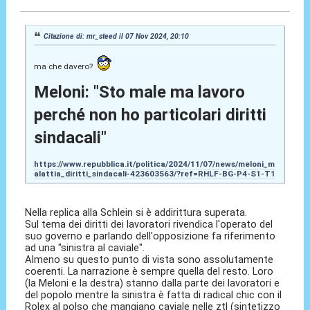
Citazione di: mr_steed il 07 Nov 2024, 20:10
ma che davero?
Meloni: "Sto male ma lavoro
perché non ho particolari diritti
sindacali"
https://www.repubblica.it/politica/2024/11/07/news/meloni_m
alattia_diritti_sindacali-423603563/?ref=RHLF-BG-P4-S1-T1
Nella replica alla Schlein si è addirittura superata.
Sul tema dei diritti dei lavoratori rivendica l'operato del
suo governo e parlando dell'opposizione fa riferimento
ad una "sinistra al caviale".
Almeno su questo punto di vista sono assolutamente
coerenti. La narrazione è sempre quella del resto. Loro
(la Meloni e la destra) stanno dalla parte dei lavoratori e
del popolo mentre la sinistra è fatta di radical chic con il
Rolex al polso che mangiano caviale nelle ztl (sintetizzo