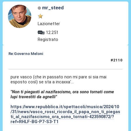
mr_steed
Lazionetter
12.251
Registrato
Re:Governo Meloni
#2110
31 Ott 2024, 23:59
pure vasco (che in passato non mi pare si sia mai
esposto così) se sta a incaxxa'...
"Non ti piegasti al nazifascismo, ora sono tornati come
lupi travestiti da agnelli"
https://www.repubblica.it/spettacoli/musica/2024/10
/31/news/vasco_rossi_ricorda_il_papa_non_ti_piegas
ti_al_nazifascismo_ora_sono_tornati-423590872/?
ref=RHLF-BG-P7-S3-T1