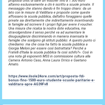
proposta choc di dare un voucher fino a 1.500 euro
all'anno esclusivamente a chi è iscritto a scuole private. Il
messaggio che stanno dando è fin troppo chiaro: da un
lato con le misure di Valditara e proposte come queste
affossano la scuola pubblica, dall'altro foraggiano quelle
private sia direttamente che indirettamente incentivando
le famiglie ad iscrivere lì i propri figli per avere il voucher.
Una misura che ricalca la nostra dote educativa, ma
stravolgendone il senso perché va ad aumentare le
disuguaglianze discriminando in maniera insensata le
famiglie che scelgono gli istituti pubblici. A questo punto ci
chiediamo: ma che cosa ha fatto la scuola pubblica a
Giorgia Meloni per essere così bistrattata? Perché a
Fratelli d'Italia la scuola pubblica fa così schifo?». Così in
una nota gli esponenti M5S in commissione cultura alla
Camera Antonio Caso, Anna Laura Orrico e Gaetano
Amato.
https://www.ilsole24ore.com/art/proposta-fdi-
bonus-fino-1500-euro-studente-scuole-paritarie-e-
valditara-apre-AG39Fv8