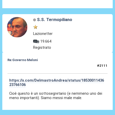
S.S. Termopiliano
Lazionetter
19.664
Registrato
Re:Governo Meloni
#2111
03 Nov 2024, 15:21
https://x.com/DelmastroAndrea/status/18530011436
23766106
Cioè questo è un sottosegretario (e nemmeno uno dei
meno importanti). Siamo messi male male.