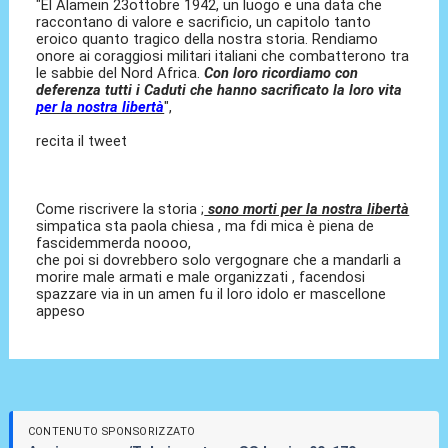
"El Alamein 23ottobre 1942, un luogo e una data che
raccontano di valore e sacrificio, un capitolo tanto
eroico quanto tragico della nostra storia. Rendiamo
onore ai coraggiosi militari italiani che combatterono tra
le sabbie del Nord Africa.
Con loro ricordiamo con
deferenza tutti i Caduti che hanno sacrificato la loro vita
per la nostra libertà
",
recita il tweet
Come riscrivere la storia ;
sono morti per la nostra libertà
simpatica sta paola chiesa , ma fdi mica è piena de
fascidemmerda noooo,
che poi si dovrebbero solo vergognare che a mandarli a
morire male armati e male organizzati , facendosi
spazzare via in un amen fu il loro idolo er mascellone
appeso
CONTENUTO SPONSORIZZATO