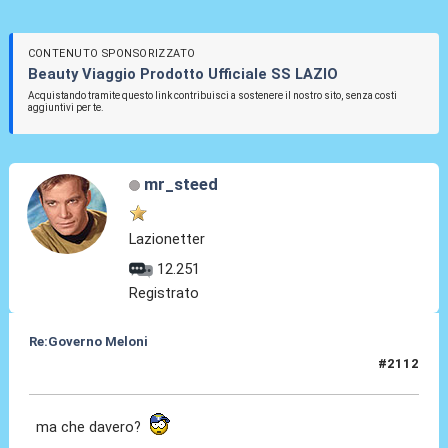
CONTENUTO SPONSORIZZATO
Beauty Viaggio Prodotto Ufficiale SS LAZIO
Acquistando tramite questo link contribuisci a sostenere il nostro sito, senza costi
aggiuntivi per te.
mr_steed
Lazionetter
12.251
Registrato
Re:Governo Meloni
#2112
07 Nov 2024, 20:10
ma che davero?