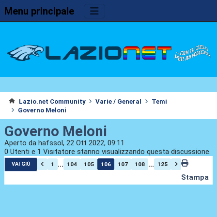
Menu principale
Lazio.net Community
Varie / General
Temi
Governo Meloni
Governo Meloni
Aperto da hafssol, 22 Ott 2022, 09:11
0 Utenti e 1 Visitatore stanno visualizzando questa discussione.
...
...
1
104
105
106
107
108
125
VAI GIÙ
Stampa