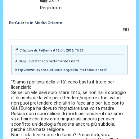
2.617
Registrato
Re:Guerra in Medio Oriente
#51
17 Dic 2016, 09:02
Citazione di: FatDanny il 16 Dic 2016, 15:58
A Guigue preferisco nettamente Enard
http://www.lavoroculturale.org/siria-mathias-enard/
"Siamo i portinai della viltà" ecco basta il titolo per
licenziarlo.
Se sei un vile devi solo stare zitto, se non hai il coraggio
di di rischiare la vita per difendere/imporre i tuoi valori
non puoi pretendere che altri lo facciano per tuo conto
Già l'Europa ha dovuto ringraziare una volta madre
Russia con i suoi milioni di morti per vincere il nazismo
va a finire che dovremo ringraziarli ancora per aver
sconfitto un'ideologia fascista ancora più subdola,
perché chiamata religione.
Non ti sta bene come lo fanno? Presentati, vai a