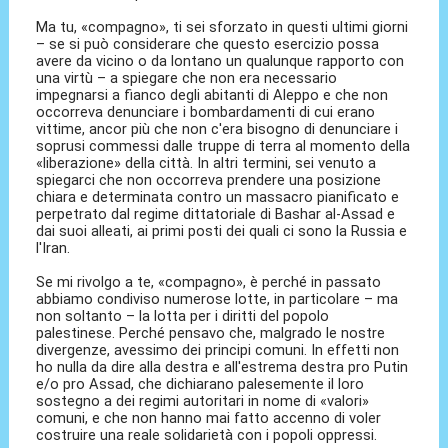
Ma tu, «compagno», ti sei sforzato in questi ultimi giorni
– se si può considerare che questo esercizio possa
avere da vicino o da lontano un qualunque rapporto con
una virtù – a spiegare che non era necessario
impegnarsi a fianco degli abitanti di Aleppo e che non
occorreva denunciare i bombardamenti di cui erano
vittime, ancor più che non c'era bisogno di denunciare i
soprusi commessi dalle truppe di terra al momento della
«liberazione» della città. In altri termini, sei venuto a
spiegarci che non occorreva prendere una posizione
chiara e determinata contro un massacro pianificato e
perpetrato dal regime dittatoriale di Bashar al-Assad e
dai suoi alleati, ai primi posti dei quali ci sono la Russia e
l'Iran.
Se mi rivolgo a te, «compagno», è perché in passato
abbiamo condiviso numerose lotte, in particolare – ma
non soltanto – la lotta per i diritti del popolo
palestinese. Perché pensavo che, malgrado le nostre
divergenze, avessimo dei principi comuni. In effetti non
ho nulla da dire alla destra e all'estrema destra pro Putin
e/o pro Assad, che dichiarano palesemente il loro
sostegno a dei regimi autoritari in nome di «valori»
comuni, e che non hanno mai fatto accenno di voler
costruire una reale solidarietà con i popoli oppressi.