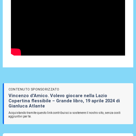
CONTENUTO SPONSORIZZATO
Vincenzo d'Amico. Volevo giocare nella Lazio
Copertina flessibile – Grande libro, 19 aprile 2024 di
Gianluca Atlante
Acquistando tramite questo link contribuisci a sostenere il nostro sito, senza costi
aggiuntivi per te.