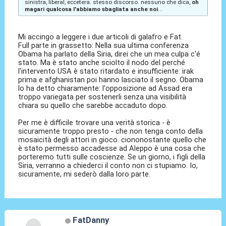
sinistra, liberal, eccetera. stesso discorso. nessuno che dica,
oh
magari qualcosa l'abbiamo sbagliata anche noi
...
Mi accingo a leggere i due articoli di galafro e Fat.
Full parte in grassetto: Nella sua ultima conferenza
Obama ha parlato della Siria, direi che un mea culpa c'é
stato. Ma è stato anche sciolto il nodo del perché
l'intervento USA è stato ritardato e insufficiente: irak
prima e afghanistan poi hanno lasciato il segno. Obama
lo ha detto chiaramente: l'opposizione ad Assad era
troppo variegata per sostenerli senza una visibilità
chiara su quello che sarebbe accaduto dopo.
Per me è difficile trovare una verità storica - è
sicuramente troppo presto - che non tenga conto della
mosaicità degli attori in gioco. ciononostante quello che
è stato permesso accadesse ad Aleppo è una cosa che
porteremo tutti sulle coscienze. Se un giorno, i figli della
Siria, verranno a chiederci il conto non ci stupiamo. Io,
sicuramente, mi sederò dalla loro parte.
FatDanny