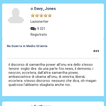
Davy_Jones
Lazionetter
9.321
Registrato
Re:Guerra in Medio Oriente
#49
16 Dic 2016, 15:52
il discorso di samantha power all'onu era dello stesso
tenore. voglio dire: da una parte fox news, il demonio, i
neocon, eccetera, dall'altra samantha power,
ambasciatrice di obama all'onu, di sinistra, liberal,
eccetera. stesso discorso. nessuno che dica, oh magari
qualcosa l'abbiamo sbagliata anche noi...