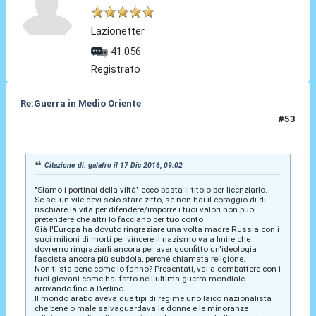
Lazionetter
41.056
Registrato
Re:Guerra in Medio Oriente
#53
17 Dic 2016, 13:00
Citazione di: galafro il 17 Dic 2016, 09:02
"Siamo i portinai della viltà" ecco basta il titolo per licenziarlo.
Se sei un vile devi solo stare zitto, se non hai il coraggio di di
rischiare la vita per difendere/imporre i tuoi valori non puoi
pretendere che altri lo facciano per tuo conto
Già l'Europa ha dovuto ringraziare una volta madre Russia con i
suoi milioni di morti per vincere il nazismo va a finire che
dovremo ringraziarli ancora per aver sconfitto un'ideologia
fascista ancora più subdola, perché chiamata religione.
Non ti sta bene come lo fanno? Presentati, vai a combattere con i
tuoi giovani come hai fatto nell'ultima guerra mondiale
arrivando fino a Berlino.
Il mondo arabo aveva due tipi di regime uno laico nazionalista
che bene o male salvaguardava le donne e le minoranze