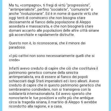
Ma tu, «compagno», ti fregi di virtù "progressiste",
"antimperialiste", perfino "socialiste", "comuniste" o
anche "rivoluzionarie". Ed è in nome di queste virtù che
oggi tenti di convincerci che non bisogna stare
decisamente al fianco della popolazione di Aleppo
assediata e massacrata, e che non bisognerà stare
domani accanto alle popolazioni delle altre città siriane
già accerchiate e rapidamente distrutte.
Questo non è, lo riconoscerai, che il minore dei
paradossi.
«I più cattivi non sono necessariamente quelli che si
crede»
Infatti avevo creduto di capire che ciò che costituiva il
patrimonio genetico comune della sinistra
antimperialista, era di essere al fianco dei popoli
schiacciati dagli Stati imperialisti ed i loro alleati. Avevo
creduto di capire che in questo patrimonio genetico che
sembravamo condividere, non si transigeva con la
solidarietà internazionalista. Ed avevo sperato che
nonostante le tue posizioni a volte più che ambigue
circa la tragedia siriana, il martirio di Aleppo ti avrebbe
ricondotto alla ragione, e a casa.