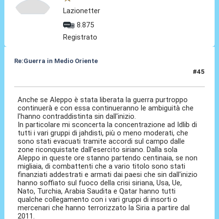
Lazionetter
8.875
Registrato
Re:Guerra in Medio Oriente
#45
15 Dic 2016, 17:07
Anche se Aleppo è stata liberata la guerra purtroppo
continuerà e con essa continueranno le ambiguità che
l'hanno contraddistinta sin dall'inizio.
In particolare mi sconcerta la concentrazione ad Idlib di
tutti i vari gruppi di jahdisti, più o meno moderati, che
sono stati evacuati tramite accordi sul campo dalle
zone riconquistate dall'esercito siriano. Dalla sola
Aleppo in queste ore stanno partendo centinaia, se non
migliaia, di combattenti che a vario titolo sono stati
finanziati addestrati e armati dai paesi che sin dall'inizio
hanno soffiato sul fuoco della crisi siriana, Usa, Ue,
Nato, Turchia, Arabia Saudita e Qatar hanno tutti
qualche collegamento con i vari gruppi di insorti o
mercenari che hanno terrorizzato la Siria a partire dal
2011.