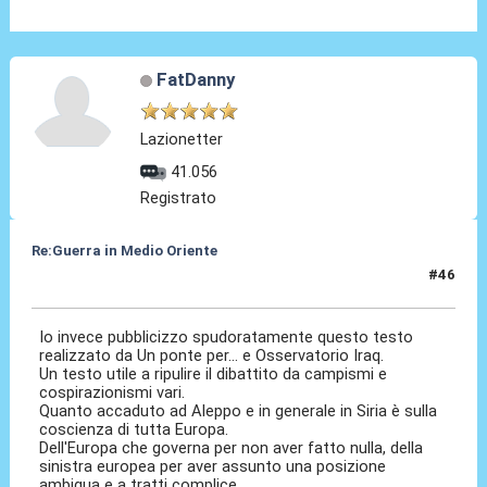
FatDanny
Lazionetter
41.056
Registrato
Re:Guerra in Medio Oriente
#46
15 Dic 2016, 18:30
Io invece pubblicizzo spudoratamente questo testo
realizzato da Un ponte per... e Osservatorio Iraq.
Un testo utile a ripulire il dibattito da campismi e
cospirazionismi vari.
Quanto accaduto ad Aleppo e in generale in Siria è sulla
coscienza di tutta Europa.
Dell'Europa che governa per non aver fatto nulla, della
sinistra europea per aver assunto una posizione
ambigua e a tratti complice.