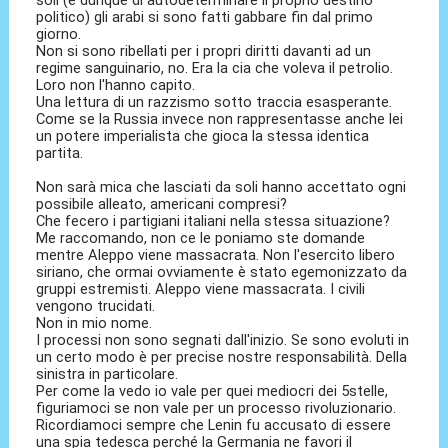
soli (e dunque di autodeterminare il proprio destino
politico) gli arabi si sono fatti gabbare fin dal primo
giorno.
Non si sono ribellati per i propri diritti davanti ad un
regime sanguinario, no. Era la cia che voleva il petrolio.
Loro non l'hanno capito.
Una lettura di un razzismo sotto traccia esasperante.
Come se la Russia invece non rappresentasse anche lei
un potere imperialista che gioca la stessa identica
partita.
Non sarà mica che lasciati da soli hanno accettato ogni
possibile alleato, americani compresi?
Che fecero i partigiani italiani nella stessa situazione?
Me raccomando, non ce le poniamo ste domande
mentre Aleppo viene massacrata. Non l'esercito libero
siriano, che ormai ovviamente è stato egemonizzato da
gruppi estremisti. Aleppo viene massacrata. I civili
vengono trucidati.
Non in mio nome.
I processi non sono segnati dall'inizio. Se sono evoluti in
un certo modo è per precise nostre responsabilità. Della
sinistra in particolare.
Per come la vedo io vale per quei mediocri dei 5stelle,
figuriamoci se non vale per un processo rivoluzionario.
Ricordiamoci sempre che Lenin fu accusato di essere
una spia tedesca perché la Germania ne favori il