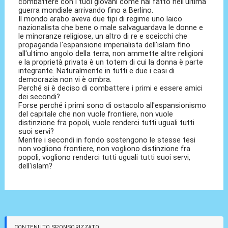
combattere con i tuoi giovani come hai fatto nell'ultima
guerra mondiale arrivando fino a Berlino.
Il mondo arabo aveva due tipi di regime uno laico
nazionalista che bene o male salvaguardava le donne e
le minoranze religiose, un altro di re e sceicchi che
propaganda l'espansione imperialista dell'islam fino
all'ultimo angolo della terra, non ammette altre religioni
e la proprietà privata è un totem di cui la donna è parte
integrante. Naturalmente in tutti e due i casi di
democrazia non vi è ombra.
Perché si è deciso di combattere i primi e essere amici
dei secondi?
Forse perché i primi sono di ostacolo all'espansionismo
del capitale che non vuole frontiere, non vuole
distinzione fra popoli, vuole renderci tutti uguali tutti
suoi servi?
Mentre i secondi in fondo sostengono le stesse tesi
non vogliono frontiere, non vogliono distinzione fra
popoli, vogliono renderci tutti uguali tutti suoi servi,
dell'islam?
CONTENUTO SPONSORIZZATO