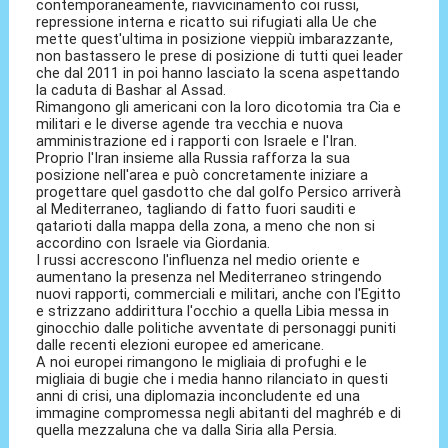
contemporaneamente, riavvicinamento coi russi,
repressione interna e ricatto sui rifugiati alla Ue che
mette quest'ultima in posizione vieppiù imbarazzante,
non bastassero le prese di posizione di tutti quei leader
che dal 2011 in poi hanno lasciato la scena aspettando
la caduta di Bashar al Assad.
Rimangono gli americani con la loro dicotomia tra Cia e
militari e le diverse agende tra vecchia e nuova
amministrazione ed i rapporti con Israele e l'Iran.
Proprio l'Iran insieme alla Russia rafforza la sua
posizione nell'area e può concretamente iniziare a
progettare quel gasdotto che dal golfo Persico arriverà
al Mediterraneo, tagliando di fatto fuori sauditi e
qatarioti dalla mappa della zona, a meno che non si
accordino con Israele via Giordania.
I russi accrescono l'influenza nel medio oriente e
aumentano la presenza nel Mediterraneo stringendo
nuovi rapporti, commerciali e militari, anche con l'Egitto
e strizzano addirittura l'occhio a quella Libia messa in
ginocchio dalle politiche avventate di personaggi puniti
dalle recenti elezioni europee ed americane.
A noi europei rimangono le migliaia di profughi e le
migliaia di bugie che i media hanno rilanciato in questi
anni di crisi, una diplomazia inconcludente ed una
immagine compromessa negli abitanti del maghréb e di
quella mezzaluna che va dalla Siria alla Persia.