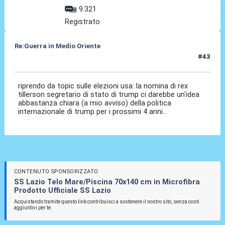
9.321
Registrato
Re:Guerra in Medio Oriente
#43
11 Dic 2016, 13:25
riprendo da topic sulle elezioni usa: la nomina di rex
tillerson segretario di stato di trump ci darebbe un'idea
abbastanza chiara (a mio avviso) della politica
internazionale di trump per i prossimi 4 anni...
CONTENUTO SPONSORIZZATO
SS Lazio Telo Mare/Piscina 70x140 cm in Microfibra
Prodotto Ufficiale SS Lazio
Acquistando tramite questo link contribuisci a sostenere il nostro sito, senza costi
aggiuntivi per te.