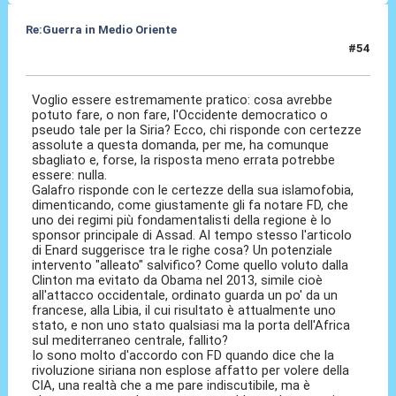
Re:Guerra in Medio Oriente
#54
17 Dic 2016, 14:36
Voglio essere estremamente pratico: cosa avrebbe
potuto fare, o non fare, l'Occidente democratico o
pseudo tale per la Siria? Ecco, chi risponde con certezze
assolute a questa domanda, per me, ha comunque
sbagliato e, forse, la risposta meno errata potrebbe
essere: nulla.
Galafro risponde con le certezze della sua islamofobia,
dimenticando, come giustamente gli fa notare FD, che
uno dei regimi più fondamentalisti della regione è lo
sponsor principale di Assad. Al tempo stesso l'articolo
di Enard suggerisce tra le righe cosa? Un potenziale
intervento "alleato" salvifico? Come quello voluto dalla
Clinton ma evitato da Obama nel 2013, simile cioè
all'attacco occidentale, ordinato guarda un po' da un
francese, alla Libia, il cui risultato è attualmente uno
stato, e non uno stato qualsiasi ma la porta dell'Africa
sul mediterraneo centrale, fallito?
Io sono molto d'accordo con FD quando dice che la
rivoluzione siriana non esplose affatto per volere della
CIA, una realtà che a me pare indiscutibile, ma è