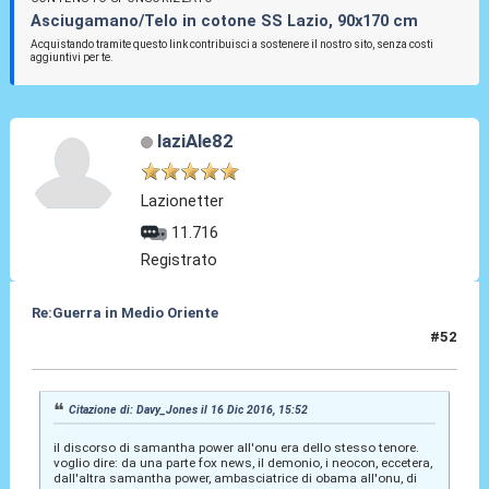
Asciugamano/Telo in cotone SS Lazio, 90x170 cm
Acquistando tramite questo link contribuisci a sostenere il nostro sito, senza costi
aggiuntivi per te.
laziAle82
Lazionetter
11.716
Registrato
Re:Guerra in Medio Oriente
#52
17 Dic 2016, 12:11
Citazione di: Davy_Jones il 16 Dic 2016, 15:52
il discorso di samantha power all'onu era dello stesso tenore.
voglio dire: da una parte fox news, il demonio, i neocon, eccetera,
dall'altra samantha power, ambasciatrice di obama all'onu, di