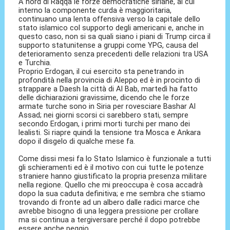
A nord di Raqqa le forze democratiche siriane, al cui
interno la componente curda è maggioritaria,
continuano una lenta offensiva verso la capitale dello
stato islamico col supporto degli americani e, anche in
questo caso, non si sa quali siano i piani di Trump circa il
supporto statunitense a gruppi come YPG, causa del
deterioramento senza precedenti delle relazioni tra USA
e Turchia.
Proprio Erdogan, il cui esercito sta penetrando in
profondità nella provincia di Aleppo ed è in procinto di
strappare a Daesh la città di Al Bab, martedì ha fatto
delle dichiarazioni gravissime, dicendo che le forze
armate turche sono in Siria per rovesciare Bashar Al
Assad; nei giorni scorsi ci sarebbero stati, sempre
secondo Erdogan, i primi morti turchi per mano dei
lealisti. Si riapre quindi la tensione tra Mosca e Ankara
dopo il disgelo di qualche mese fa.
Come dissi mesi fa lo Stato Islamico è funzionale a tutti
gli schieramenti ed è il motivo con cui tutte le potenze
straniere hanno giustificato la propria presenza militare
nella regione. Quello che mi preoccupa è cosa accadrà
dopo la sua caduta definitiva; e me sembra che stiamo
trovando di fronte ad un albero dalle radici marce che
avrebbe bisogno di una leggera pressione per crollare
ma si continua a tergiversare perché il dopo potrebbe
essere anche peggio.