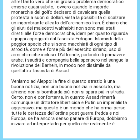
altrettanto vero che un grosso problema democratico
emerse quasi subito, ovvero quando le ingorde
monarchie del golfo decisero di cavalcare quella
protesta a suon di dollari, vista la possibilità di scalzare
un ingombrante alleato dell'arcinemico Iran. È chiaro che
gli aiuti dei maledetti wahhabiti non sono mai stati
diretti alle forze democratiche, idem per quanto riguarda
i gruppi appoggiati dal fascista Erdogan. Islamisti della
peggior specie che si sono macchiati di ogni tipo di
atrocità, come e forse più dell'esercito siriano, uso di
armi chimiche incluso. D'altronde, parlando di primavere
arabe, i sauditi e compagnia bella spensero nel sangue la
rivoluzione del Barhein, in modo non dissimile da
quell'altro fascista di Assad.
Veniamo ad Aleppo: la fine di questo strazio è una
buona notizia, non una buona notizia in assoluto, ma
almeno non si bombarda più, non si spara più in strada.
Certo, non è confortante, in quanto Assad rimarrà
comunque un dittatore liberticida e Putin un imperialista
aggressivo; ma questo è un mondo che ha ormai perso
tutte le certezze dell'ordine post guerra fredda e noi
Europa, se ha ancora senso parlare di Europa, dobbiamo
iniziare ad interpretarlo per quello che realmente è.