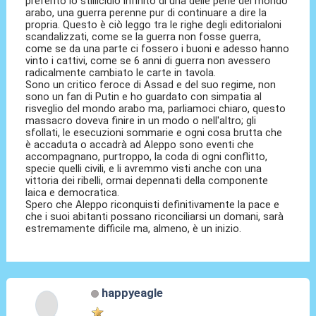
preferito lo stillicidio infinito di una delle perle del mondo
arabo, una guerra perenne pur di continuare a dire la
propria. Questo è ciò leggo tra le righe degli editorialoni
scandalizzati, come se la guerra non fosse guerra,
come se da una parte ci fossero i buoni e adesso hanno
vinto i cattivi, come se 6 anni di guerra non avessero
radicalmente cambiato le carte in tavola.
Sono un critico feroce di Assad e del suo regime, non
sono un fan di Putin e ho guardato con simpatia al
risveglio del mondo arabo ma, parliamoci chiaro, questo
massacro doveva finire in un modo o nell'altro; gli
sfollati, le esecuzioni sommarie e ogni cosa brutta che
è accaduta o accadrà ad Aleppo sono eventi che
accompagnano, purtroppo, la coda di ogni conflitto,
specie quelli civili, e li avremmo visti anche con una
vittoria dei ribelli, ormai depennati della componente
laica e democratica.
Spero che Aleppo riconquisti definitivamente la pace e
che i suoi abitanti possano riconciliarsi un domani, sarà
estremamente difficile ma, almeno, è un inizio.
happyeagle