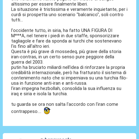
altissimo per essere finalmente liberi.
La situazione è tristissima e veramente inquietante, per i
curdi si prospetta uno scenario "balcanico", soli contro
tutti...
l'occidente tutto, in siria, ha fatto UNA FIGURA DI
M***A, nel tenere i piedi in due staffe, sponsorizzare
tagliagole e fare da sponda ai turchi che sostenevano
l'is fino all'altro ieri.
Questa è più grave di mossedeq, più grave della storia
iran-contras, in un certo senso pure peggiore della
guerra del 2003.
putin ha bruciato miliardi nell'idea di rinforzare la propria
credibilità internazionale, però ha fratturato il sistema di
contenimento nato che si imperniava su una turchia filo-
usa in funzione anti-iran e anti-russa.
l'iran impegna hezbollah, consolida la sua influenza su
iraq e siria e isola la turchia.
tu guarda se ora non salta l'accordo con l'iran come
contrappeso....