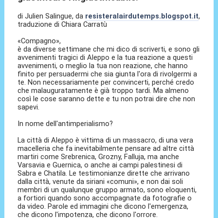
di Julien Salingue, da
resisteralairdutemps.blogspot.it
,
traduzione di Chiara Carratù
«Compagno»,
è da diverse settimane che mi dico di scriverti, e sono gli
avvenimenti tragici di Aleppo e la tua reazione a questi
avvenimenti, o meglio la tua non reazione, che hanno
finito per persuadermi che sia giunta l'ora di rivolgermi a
te. Non necessariamente per convincerti, perché credo
che malauguratamente è già troppo tardi. Ma almeno
così le cose saranno dette e tu non potrai dire che non
sapevi.
In nome dell'antimperialismo?
La città di Aleppo è vittima di un massacro, di una vera
macelleria che fa inevitabilmente pensare ad altre città
martiri come Srebrenica, Grozny, Falluja, ma anche
Varsavia e Guernica, o anche ai campi palestinesi di
Sabra e Chatila. Le testimonianze dirette che arrivano
dalla città, venute da siriani «comuni», e non dai soli
membri di un qualunque gruppo armato, sono eloquenti,
a fortiori quando sono accompagnate da fotografie o
da video. Parole ed immagini che dicono l'emergenza,
che dicono l'impotenza, che dicono l'orrore.