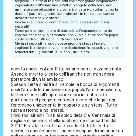
religiose, un altro di re e sceicchi che propaganda l'espansione
imperialista dell'islam fino all'ultimo angolo della terra, non
ammette altre religioni e la proprietà privata è un totem di cui la
donna è parte integrante. Naturalmente in tutti e due i casi di
democrazia non vi è ombra.
Perché si è deciso di combattere i primi e essere amici dei
secondi?
Forse perché i primi sono di ostacolo all'espansionismo del
capitale che non vuole frontiere, non vuole distinzione fra popoli,
vuole renderci tutti uguali tutti suoi servi?
Mentre i secondi in fondo sostengono le stesse tesi non
vogliono frontiere, non vogliono distinzione fra popoli, vogliono
renderci tutti uguali tutti suoi servi, dell'islam?
questa analisi col conflitto siriano non ci azzecca nulla.
Assad è stretto alleato dell'Iran che non mi sembra
portatore di un islam laico.
Spesso certa sinistra si riempie la bocca di argomenti
quali l'autodeterminazione dei popoli, l'antimperialismo,
la liberazione dall'oppressore e poi in realtà si fa
portatrice del peggiore eurocentrismo che legge ogni
fenomeno unicamente in rapporto a se stessi. Tutto
ruota attorno a noi stessi.
I rivoltosi siriani? Tutti al soldo della Cia. Centinaia di
migliaia di siriani si ribellano al regime di assad fin dal
2011? È stata la cia. Li ha eterodiretti tutti lei. Tutti
scemi. In quanto animali ingenui incapaci di ragionare da