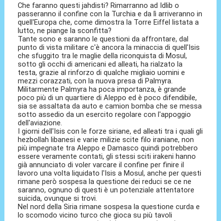
Che faranno questi jahdisti? Rimarranno ad Idlib o
passeranno il confine con la Turchia e da lì arriveranno in
quell'Europa che, come dimostra la Torre Eiffel listata a
lutto, ne piange la sconfitta?
Tante sono e saranno le questioni da affrontare, dal
punto di vista militare c'è ancora la minaccia di quell'Isis
che sfuggito tra le maglie della riconquista di Mosul,
sotto gli occhi di americani ed alleati, ha rialzato la
testa, grazie al rinforzo di qualche migliaio uomini e
mezzi corazzati, con la nuova presa di Palmyra.
Militarmente Palmyra ha poca importanza, è grande
poco più di un quartiere di Aleppo ed è poco difendibile,
sia se assaltata da auto e camion bomba che se messa
sotto assedio da un esercito regolare con l'appoggio
dell'aviazione.
I giorni dell'Isis con le forze siriane, ed alleati tra i quali gli
hezbollah libanesi e varie milizie scite filo iraniane, non
più impegnate tra Aleppo e Damasco quindi potrebbero
essere veramente contati, gli stessi sciti irakeni hanno
già annunciato di voler varcare il confine per finire il
lavoro una volta liquidato l'Isis a Mosul, anche per questi
rimane però sospesa la questione dei reduci se ce ne
saranno, ognuno di questi è un potenziale attentatore
suicida, ovunque si trovi.
Nel nord della Siria rimane sospesa la questione curda e
lo scomodo vicino turco che gioca su più tavoli