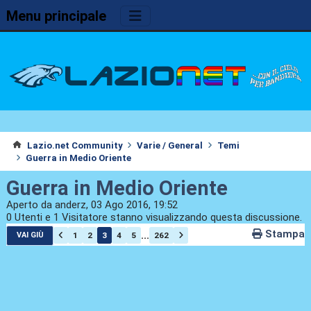
Menu principale
Lazio.net Community
Varie / General
Temi
Guerra in Medio Oriente
Guerra in Medio Oriente
Aperto da anderz, 03 Ago 2016, 19:52
0 Utenti e 1 Visitatore stanno visualizzando questa discussione.
Stampa
...
1
2
3
4
5
262
VAI GIÙ