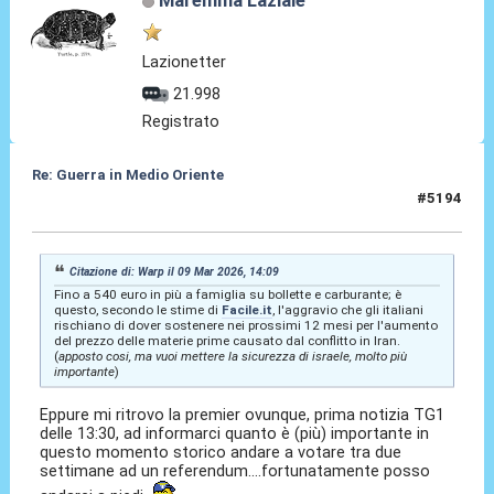
Maremma Laziale
Lazionetter
21.998
Registrato
Re: Guerra in Medio Oriente
#5194
09 Mar 2026, 14:35
Citazione di: Warp il 09 Mar 2026, 14:09
Fino a 540 euro in più a famiglia su bollette e carburante; è
questo, secondo le stime di
Facile.it
, l'aggravio che gli italiani
rischiano di dover sostenere nei prossimi 12 mesi per l'aumento
del prezzo delle materie prime causato dal conflitto in Iran.
(
apposto cosi, ma vuoi mettere la sicurezza di israele, molto più
importante
)
Eppure mi ritrovo la premier ovunque, prima notizia TG1
delle 13:30, ad informarci quanto è (più) importante in
questo momento storico andare a votare tra due
settimane ad un referendum....fortunatamente posso