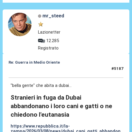
mr_steed
Lazionetter
12.285
Registrato
Re: Guerra in Medio Oriente
#5187
08 Mar 2026, 19:05
"bella gente" che abita a dubai...
Stranieri in fuga da Dubai
abbandonano i loro cani e gatti o ne
chiedono l'eutanasia
https://www.repubblica.it/la-
zampa/2026/03/08/news/dubai_cani_gatti_abbandon