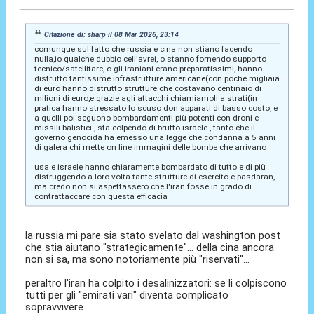
Citazione di: sharp il 08 Mar 2026, 23:14
comunque sul fatto che russia e cina non stiano facendo
nulla,io qualche dubbio cell'avrei, o stanno fornendo supporto
tecnico/satellitare, o gli iraniani erano preparatissimi, hanno
distrutto tantissime infrastrutture americane(con poche migliaia
di euro hanno distrutto strutture che costavano centinaio di
milioni di euro,e grazie agli attacchi chiamiamoli a strati(in
pratica hanno stressato lo scuso don apparati di basso costo, e
a quelli poi seguono bombardamenti più potenti con droni e
missili balistici , sta colpendo di brutto israele , tanto che il
governo genocida ha emesso una legge che condanna a 5 anni
di galera chi mette on line immagini delle bombe che arrivano
usa e israele hanno chiaramente bombardato di tutto e di più
distruggendo a loro volta tante strutture di esercito e pasdaran,
ma credo non si aspettassero che l'iran fosse in grado di
contrattaccare con questa efficacia
la russia mi pare sia stato svelato dal washington post
che stia aiutano "strategicamente"... della cina ancora
non si sa, ma sono notoriamente più "riservati"...
peraltro l'iran ha colpito i desalinizzatori: se li colpiscono
tutti per gli "emirati vari" diventa complicato
sopravvivere...