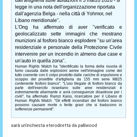
dall'artiglieria sulle abitazioni il 3 marzo 2026 - si
legge in una nota dell'organizzazione riportata
dall'agenzia Belga - nella città di Yohmor, nel
Libano meridionale".
L'Ong ha affermato di aver "verificato e
geolocalizzato sette immagini che mostrano
munizioni al fosforo bianco esplodere "su un'area
residenziale e personale della Protezione Civile
intervenire per un incendio in almeno due case e
un'auto in quella zona".
Human Rights Watch ha "identificato la forma della nuvola di
fumo causata dalle esplosioni aeree nell'immagine come del
tutto coerente con il colpo prodotto dalle cariche di espulsione e
scoppio del proiettile d'artiglieria da 155 mm serie M825
contenente fosforo bianco". "L'uso illegale di fosforo bianco da
parte dell'esercito israeliano sulle aree residenziali è
estremamente allarmante e avrà conseguenze disastrose per i
civili", ha affermato Ramzi Kaiss, ricercatore per il Libano di
Human Rights Watch. "Gli effetti incendiari del fosforo bianco
possono causare morte o ferite gravi che si traducono in
sofferenze permanenti".
sarà un'inchiesta eterodiretta da palliwood