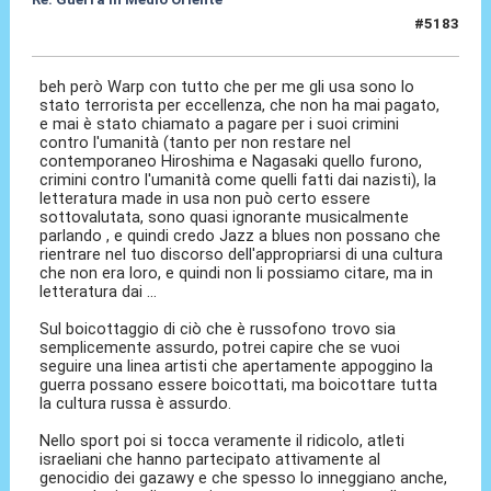
#5183
06 Mar 2026, 22:29
beh però Warp con tutto che per me gli usa sono lo
stato terrorista per eccellenza, che non ha mai pagato,
e mai è stato chiamato a pagare per i suoi crimini
contro l'umanità (tanto per non restare nel
contemporaneo Hiroshima e Nagasaki quello furono,
crimini contro l'umanità come quelli fatti dai nazisti), la
letteratura made in usa non può certo essere
sottovalutata, sono quasi ignorante musicalmente
parlando , e quindi credo Jazz a blues non possano che
rientrare nel tuo discorso dell'appropriarsi di una cultura
che non era loro, e quindi non li possiamo citare, ma in
letteratura dai ...
Sul boicottaggio di ciò che è russofono trovo sia
semplicemente assurdo, potrei capire che se vuoi
seguire una linea artisti che apertamente appoggino la
guerra possano essere boicottati, ma boicottare tutta
la cultura russa è assurdo.
Nello sport poi si tocca veramente il ridicolo, atleti
israeliani che hanno partecipato attivamente al
genocidio dei gazawy e che spesso lo inneggiano anche,