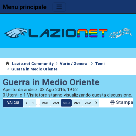
Menu principale
Lazio.net Community
Varie / General
Temi
Guerra in Medio Oriente
Guerra in Medio Oriente
Aperto da anderz, 03 Ago 2016, 19:52
0 Utenti e 1 Visitatore stanno visualizzando questa discussione.
Stampa
...
1
258
259
260
261
262
VAI GIÙ