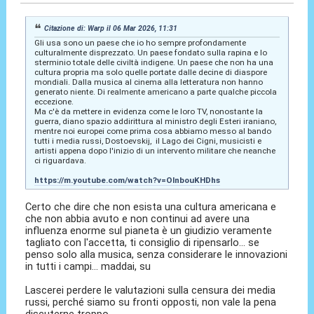
Citazione di: Warp il 06 Mar 2026, 11:31
Gli usa sono un paese che io ho sempre profondamente
culturalmente disprezzato. Un paese fondato sulla rapina e lo
sterminio totale delle civiltà indigene. Un paese che non ha una
cultura propria ma solo quelle portate dalle decine di diaspore
mondiali. Dalla musica al cinema alla letteratura non hanno
generato niente. Di realmente americano a parte qualche piccola
eccezione.
Ma c'è da mettere in evidenza come le loro TV, nonostante la
guerra, diano spazio addirittura al ministro degli Esteri iraniano,
mentre noi europei come prima cosa abbiamo messo al bando
tutti i media russi, Dostoevskij, il Lago dei Cigni, musicisti e
artisti appena dopo l'inizio di un intervento militare che neanche
ci riguardava.
https://m.youtube.com/watch?v=OlnbouKHDhs
Certo che dire che non esista una cultura americana e
che non abbia avuto e non continui ad avere una
influenza enorme sul pianeta è un giudizio veramente
tagliato con l'accetta, ti consiglio di ripensarlo... se
penso solo alla musica, senza considerare le innovazioni
in tutti i campi... maddai, su
Lascerei perdere le valutazioni sulla censura dei media
russi, perché siamo su fronti opposti, non vale la pena