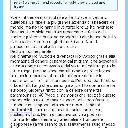
perché siamo su fronti opposti, non vale la pena discuterne
troppo
avere influenza non vuol dire affatto aver inventato
qualcosa. La nike è la piu grande azienda di sneakers del
mondo ma non le hanno inventate loro.Le ha inventate
l'adidas. Il dominio culturale americano è figlio della
enorme potenza di fuoco economica che hanno potuto
sviluppare nel corso degli ultimi 80 anni. Non di
particolari doti intellettive o creative.
Detto in poche parole:
Nel cinema Hollywood è diventata Hollywood grazie alla
montagna di denaro generata dai migranti che avevano il
cinema come unico svago e dal sistema cd integrato in
cui le major producevano distribuivano e proiettavano
film nei loro cinema oltre a beneficiare di tutte le
maestranze e registi fuoriusciti dall'europa (basterebbe
citare Fritz Lang che stiamo gia a credito come cinema
europeo) Sistema finito con la celebre sentenza
paramount del 46 (vado a memoria) che spezzò questo
monopolio in usa. Le major ebbero poi gioco facile in
europa e in giappone ad imporre il loro standard
culturale.Il
cinema americano esclusi scorsese,
peckinpah, ford, lynch e cassavetes vale poco in
confronto alle cinematografie italiana francese e
giapponese (altre stanno qualitativamente sullo stesso