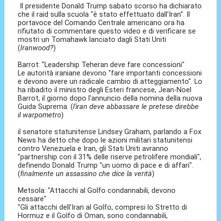
Il presidente Donald Trump sabato scorso ha dichiarato
che il raid sulla scuola "è stato effettuato dall'Iran". Il
portavoce del Comando Centrale americano ora ha
rifiutato di commentare questo video e di verificare se
mostri un Tomahawk lanciato dagli Stati Uniti
(
Iranwood?
)
Barrot: "Leadership Teheran deve fare concessioni"
Le autorità iraniane devono "fare importanti concessioni
e devono avere un radicale cambio di atteggiamento". Lo
ha ribadito il ministro degli Esteri francese, Jean-Noel
Barrot, il giorno dopo l'annuncio della nomina della nuova
Guida Suprema. (
l'iran deve abbassare le pretese direbbe
il warpometro
)
il senatore statunitense Lindsey Graham, parlando a Fox
News ha detto che dopo le azioni militari statunitensi
contro Venezuela e Iran, gli Stati Uniti avranno
"partnership con il 31% delle riserve petrolifere mondiali",
definendo Donald Trump "un uomo di pace e di affari".
(
finalmente un assassino che dice la verità
)
Metsola: "Attacchi al Golfo condannabili, devono
cessare"
"Gli attacchi dell'Iran al Golfo, compresi lo Stretto di
Hormuz e il Golfo di Oman, sono condannabili,