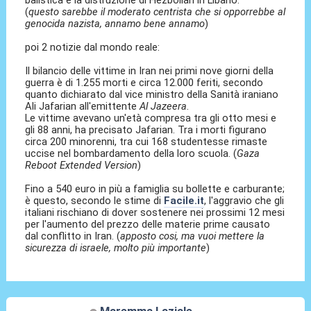
balistica e la distruzione di Hezbollah in Libano."
(
questo sarebbe il moderato centrista che si opporrebbe al
genocida nazista, annamo bene annamo
)
poi 2 notizie dal mondo reale:
Il bilancio delle vittime in Iran nei primi nove giorni della
guerra è di 1.255 morti e circa 12.000 feriti, secondo
quanto dichiarato dal vice ministro della Sanità iraniano
Ali Jafarian all'emittente
Al Jazeera
.
Le vittime avevano un'età compresa tra gli otto mesi e
gli 88 anni, ha precisato Jafarian. Tra i morti figurano
circa 200 minorenni, tra cui 168 studentesse rimaste
uccise nel bombardamento della loro scuola. (
Gaza
Reboot Extended Version
)
Fino a 540 euro in più a famiglia su bollette e carburante;
è questo, secondo le stime di
Facile.it
, l'aggravio che gli
italiani rischiano di dover sostenere nei prossimi 12 mesi
per l'aumento del prezzo delle materie prime causato
dal conflitto in Iran. (
apposto cosi, ma vuoi mettere la
sicurezza di israele, molto più importante
)