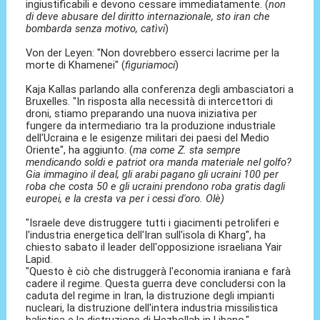
ingiustificabili e devono cessare immediatamente. (
non
di deve abusare del diritto internazionale, sto iran che
bombarda senza motivo, catìvi
)
Von der Leyen: "Non dovrebbero esserci lacrime per la
morte di Khamenei" (
figuriamoci
)
Kaja Kallas parlando alla conferenza degli ambasciatori a
Bruxelles. "In risposta alla necessità di intercettori di
droni, stiamo preparando una nuova iniziativa per
fungere da intermediario tra la produzione industriale
dell'Ucraina e le esigenze militari dei paesi del Medio
Oriente", ha aggiunto. (
ma come Z. sta sempre
mendicando soldi e patriot ora manda materiale nel golfo?
Gia immagino il deal, gli arabi pagano gli ucraini 100 per
roba che costa 50 e gli ucraini prendono roba gratis dagli
europei, e la cresta va per i cessi d'oro. Olè)
"Israele deve distruggere tutti i giacimenti petroliferi e
l'industria energetica dell'Iran sull'isola di Kharg", ha
chiesto sabato il leader dell'opposizione israeliana Yair
Lapid.
"Questo è ciò che distruggerà l'economia iraniana e farà
cadere il regime. Questa guerra deve concludersi con la
caduta del regime in Iran, la distruzione degli impianti
nucleari, la distruzione dell'intera industria missilistica