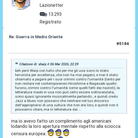
Lazionetter
13.293
Registrato
Re: Guerra in Medio Oriente
#5184
06 Mar 2026, 23:40
Citazione di: sharp il 06 Mar 2026, 22:29
beh però Warp con tutto che per me gli usa sono lo stato
terrorista per eccellenza, che non ha mai pagato, e mai è stato
chiamato a pagare per i suoi crimini contro l'umanità (tanto per
non restare nel contemporaneo Hiroshima e Nagasaki quello
furono, crimini contro l'umanità come quelli fatti dai nazisti), la
letteratura made in usa non può certo essere sottovalutata,
sono quasi ignorante musicalmente parlando , e quindi credo
Jazz a blues non possano che rientrare nel tuo discorso
dell'appropriarsi di una cultura che non era loro, e quindi non li
possiamo citare, ma in letteratura dai ...
ma io avevo fatto un complimento agli americani
lodando la loro apertura mentale rispetto alla sciocca
censura europea.