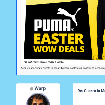
Acquistando tramite questo link contribuisci a sostenere il nostro sito, senza cos
Warp
Re: Guerra in M
19 Mar 2026, 16