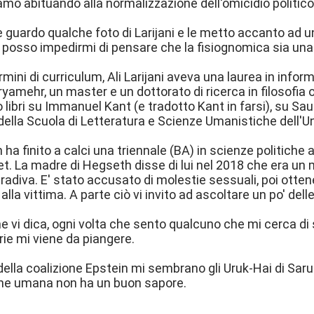
iamo abituando alla normalizzazione dell'omicidio politico
uardo qualche foto di Larijani e le metto accanto ad u
 posso impedirmi di pensare che la fisiognomica sia un
ermini di curriculum, Ali Larijani aveva una laurea in inf
yamehr, un master e un dottorato di ricerca in filosofia 
 libri su Immanuel Kant (e tradotto Kant in farsi), su Sa
 della Scuola di Letteratura e Scienze Umanistiche dell'U
ha finito a calci una triennale (BA) in scienze politiche a
t. La madre di Hegseth disse di lui nel 2018 che era un m
radiva. E' stato accusato di molestie sessuali, poi ottene
 alla vittima. A parte ciò vi invito ad ascoltare un po' dell
e vi dica, ogni volta che sento qualcuno che mi cerca di
arie mi viene da piangere.
ri della coalizione Epstein mi sembrano gli Uruk-Hai di S
rne umana non ha un buon sapore.