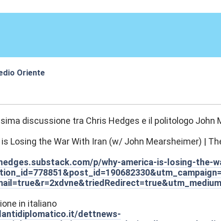
edio Oriente
:13
sima discussione tra Chris Hedges e il politologo John
is Losing the War With Iran (w/ John Mearsheimer) | T
ishedges.substack.com/p/why-america-is-losing-the-
cation_id=778851&post_id=190682330&utm_campaign=
email=true&r=2xdvne&triedRedirect=true&utm_medium
zione in italiano
lantidiplomatico.it/dettnews-