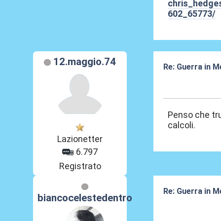
chris_hedge
602_65773/
12.maggio.74
Re: Guerra in M
12 Mar 2026, 18
Penso che tru
calcoli.
Lazionetter
6.797
Registrato
Re: Guerra in M
biancocelestedentro
15 Mar 2026, 07