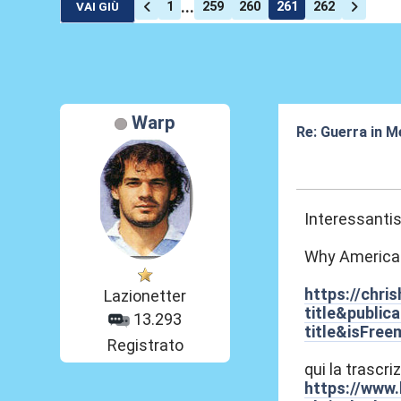
...
1
259
260
261
262
VAI GIÙ
Warp
Re: Guerra in M
12 Mar 2026, 14
Interessantis
Why America 
https://chr
Lazionetter
title&publi
13.293
title&isFre
Registrato
qui la trascri
https://www.