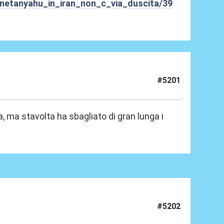
netanyahu_in_iran_non_c_via_duscita/39
#5201
 ma stavolta ha sbagliato di gran lunga i
#5202