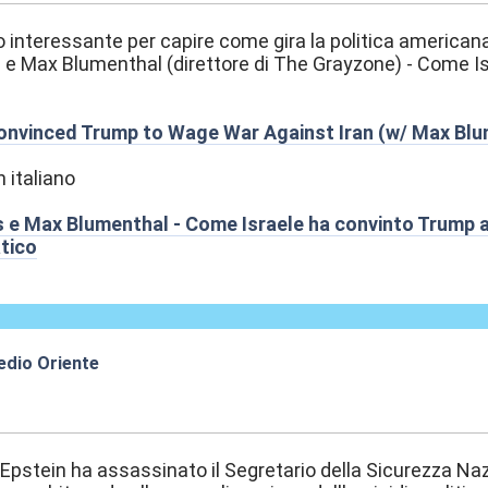
interessante per capire come gira la politica american
e Max Blumenthal (direttore di The Grayzone) - Come Is
onvinced Trump to Wage War Against Iran (w/ Max Blu
n italiano
 e Max Blumenthal - Come Israele ha convinto Trump a d
atico
edio Oriente
:37
 Epstein ha assassinato il Segretario della Sicurezza Nazi