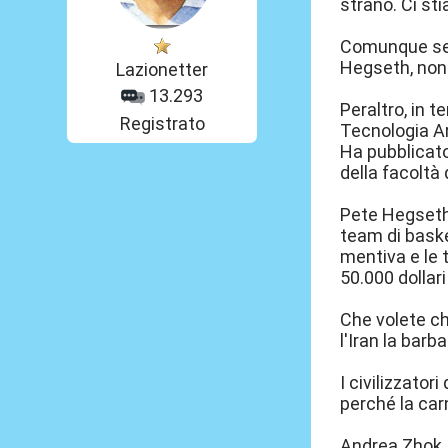
strano. Ci st
Comunque se g
Hegseth, non
Lazionetter
13.293
Peraltro, in t
Registrato
Tecnologia Ar
Ha pubblicato
della facoltà
Pete Hegseth 
team di baske
mentiva e le t
50.000 dollari
Che volete ch
l'Iran la barb
I civilizzato
perché la ca
Andrea Zhok