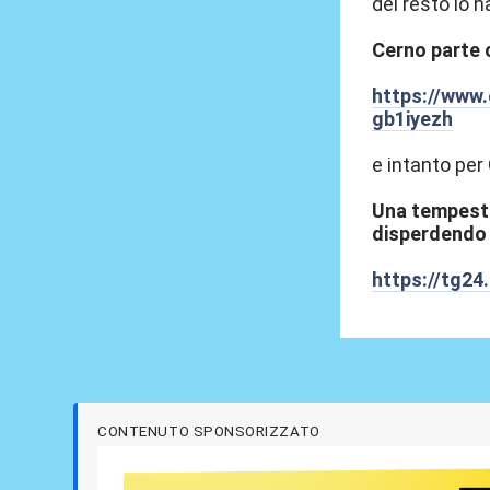
del resto lo h
Cerno parte 
https://www.e
gb1iyezh
e intanto per
Una tempesta
disperdendo e
https://tg2
CONTENUTO SPONSORIZZATO