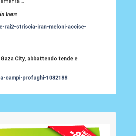
lamenta'...
in Iran»
e-rai2-striscia-iran-meloni-accise-
e Gaza City, abbattendo tende e
za-campi-profughi-1082188