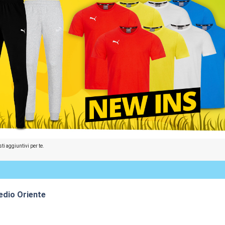
ti aggiuntivi per te.
edio Oriente
:52