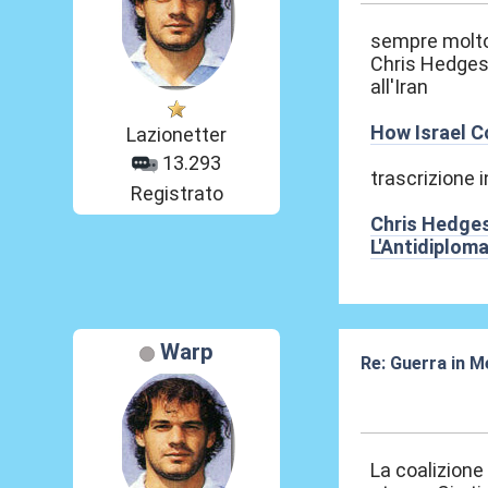
sempre molto 
Chris Hedges 
all'Iran
How Israel C
Lazionetter
13.293
trascrizione i
Registrato
Chris Hedges
L'Antidiplom
Warp
Re: Guerra in M
21 Mar 2026, 12
La coalizione