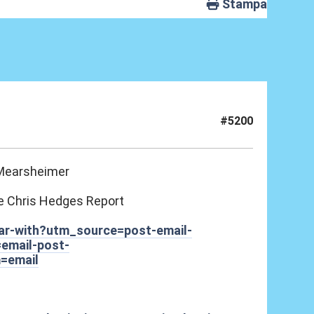
Stampa
#5200
 Mearsheimer
he Chris Hedges Report
war-with?utm_source=post-email-
email-post-
=email