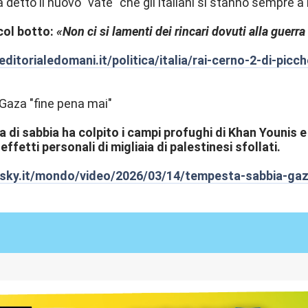
a detto il nuovo "vate" che gli italiani si stanno sempre a 
col botto:
«Non ci si lamenti dei rincari dovuti alla guerra 
ditorialedomani.it/politica/italia/rai-cerno-2-di-picch
 Gaza "fine pena mai"
 di sabbia ha colpito i campi profughi di Khan Younis 
ffetti personali di migliaia di palestinesi sfollati.
4.sky.it/mondo/video/2026/03/14/tempesta-sabbia-ga