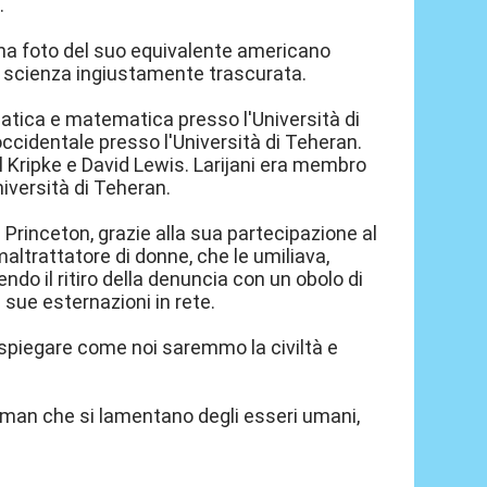
.
na foto del suo equivalente americano
a scienza ingiustamente trascurata.
ormatica e matematica presso l'Università di
occidentale presso l'Università di Teheran.
ul Kripke e David Lewis. Larijani era membro
niversità di Teheran.
 Princeton, grazie alla sua partecipazione al
altrattatore di donne, che le umiliava,
ndo il ritiro della denuncia con un obolo di
e sue esternazioni in rete.
 spiegare come noi saremmo la civiltà e
aruman che si lamentano degli esseri umani,