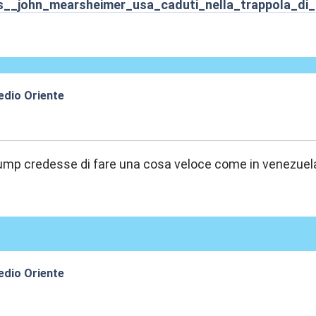
s__john_mearsheimer_usa_caduti_nella_trappola_di_
edio Oriente
:07
mp credesse di fare una cosa veloce come in venezuela,
edio Oriente
:47