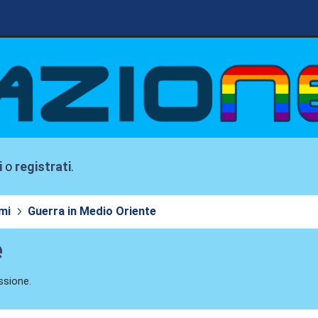
i
o
registrati
.
mi
Guerra in Medio Oriente
e
ssione.