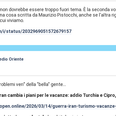
 non dovrebbe essere troppo fuori tema. È la seconda volt
na cosa scritta da Maurizio Pistocchi, anche se l'altra ri
 cui viviamo.
om/i/status/2032969051572679157
edio Oriente
:49
roblemi veri" della "bella" gente...
Iran cambia i piani per le vacanze: addio Turchia e Cipro
open.online/2026/03/14/guerra-iran-turismo-vacanze-