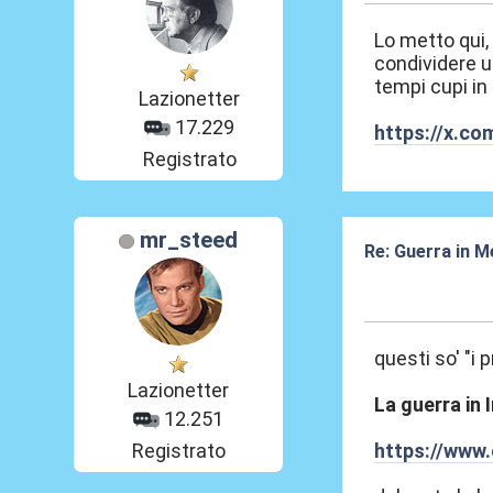
Lo metto qui,
condividere u
tempi cupi in
Lazionetter
17.229
https://x.c
Registrato
mr_steed
Re: Guerra in M
15 Mar 2026, 15
questi so' "i p
Lazionetter
La guerra in 
12.251
Registrato
https://www.