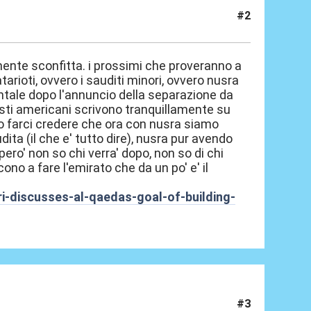
#2
iamente sconfitta. i prossimi che proveranno a
qatarioti, ovvero i sauditi minori, ovvero nusra
tale dopo l'annuncio della separazione da
isti americani scrivono tranquillamente su
no farci credere che ora con nusra siamo
dita (il che e' tutto dire), nusra pur avendo
ero' non so chi verra' dopo, non so di chi
no a fare l'emirato che da un po' e' il
i-discusses-al-qaedas-goal-of-building-
#3