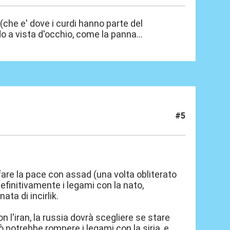
che e' dove i curdi hanno parte del
o a vista d'occhio, come la panna...
#5
 fare la pace con assad (una volta obliterato
efinitivamente i legami con la nato,
ta di incirlik.
n l'iran, la russia dovrà scegliere se stare
ò potrebbe rompere i legami con la siria, e