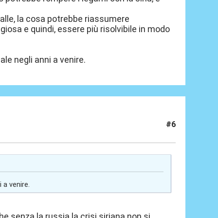
palle, la cosa potrebbe riassumere
giosa e quindi, essere più risolvibile in modo
ale negli anni a venire.
#6
 a venire.
he senza la russia la crisi siriana non si