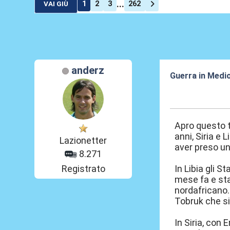
...
1
2
3
262
VAI GIÙ
anderz
Guerra in Medi
03 Ago 2016, 1
Apro questo t
anni, Siria e 
Lazionetter
aver preso un
8.271
Registrato
In Libia gli S
mese fa e sta
nordafricano.
Tobruk che si
In Siria, con 