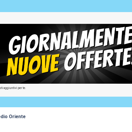
ti aggiuntivi per te.
edio Oriente
1:46