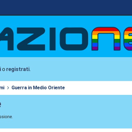
i
o
registrati
.
mi
Guerra in Medio Oriente
e
ssione.