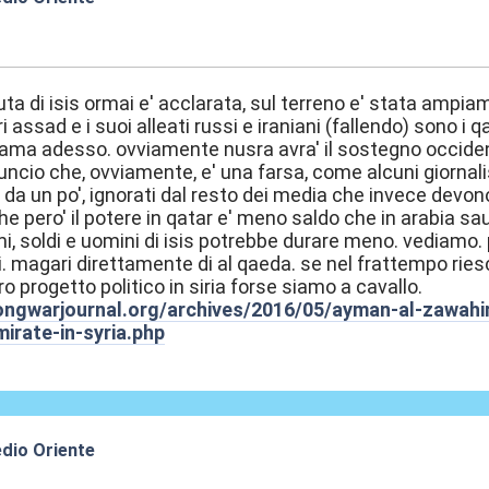
8:40
aduta di isis ormai e' acclarata, sul terreno e' stata amp
ri assad e i suoi alleati russi e iraniani (fallendo) sono i 
ama adesso. ovviamente nusra avra' il sostegno occiden
uncio che, ovviamente, e' una farsa, come alcuni giornal
y da un po', ignorati dal resto dei media che invece devo
he pero' il potere in qatar e' meno saldo che in arabia sau
mi, soldi e uomini di isis potrebbe durare meno. vediamo. p
 magari direttamente di al qaeda. se nel frattempo riesco
ro progetto politico in siria forse siamo a cavallo.
ongwarjournal.org/archives/2016/05/ayman-al-zawahir
mirate-in-syria.php
edio Oriente