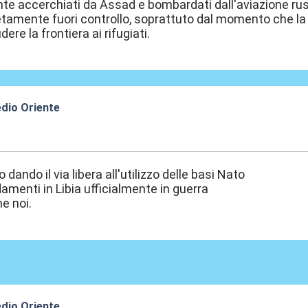
e accerchiati da Assad e bombardati dall'aviazione rus
amente fuori controllo, soprattuto dal momento che la Tu
dere la frontiera ai rifugiati.
edio Oriente
3:31
dando il via libera all'utilizzo delle basi Nato
amenti in Libia ufficialmente in guerra
e noi.
edio Oriente