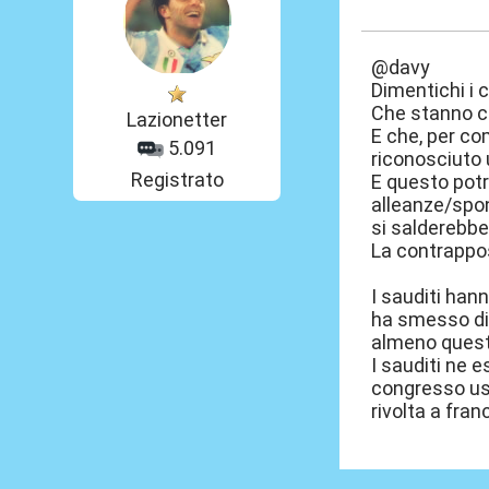
05 Ago 2016, 1
@davy
Dimentichi i c
Che stanno c
Lazionetter
E che, per co
5.091
riconosciuto u
Registrato
E questo potr
alleanze/spon
si salderebb
La contrapposi
I sauditi han
ha smesso di 
almeno questa
I sauditi ne 
congresso usa 
rivolta a fran