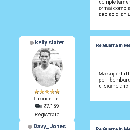
completament
ormai complet
deciso di chiu
kelly slater
Re:Guerra in M
04 Ago 2016, 0
Ma sopratutto 
per i bombard
ci siamo anch
Lazionetter
27.159
Registrato
Davy_Jones
Re:Guerra in M