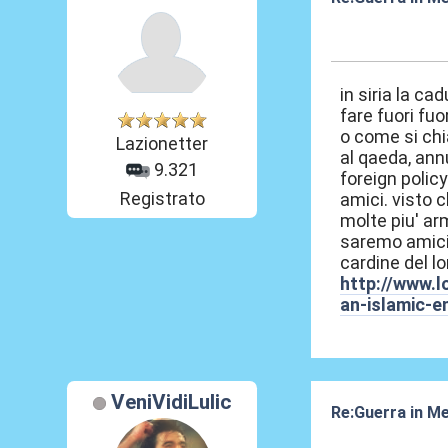
05 Ago 2016, 0
in siria la c
fare fuori fuo
o come si chi
Lazionetter
al qaeda, ann
9.321
foreign polic
Registrato
amici. visto c
molte piu' ar
saremo amici.
cardine del lo
http://www.l
an-islamic-e
VeniVidiLulic
Re:Guerra in M