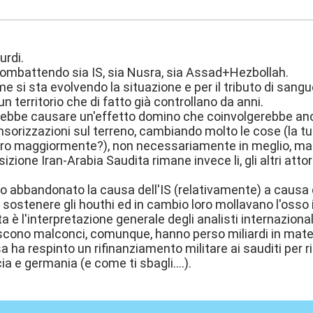
1:14
urdi.
ombattendo sia IS, sia Nusra, sia Assad+Hezbollah.
me si sta evolvendo la situazione e per il tributo di san
n territorio che di fatto già controllano da anni.
ebbe causare un'effetto domino che coinvolgerebbe anche
sorizzazioni sul terreno, cambiando molto le cose (la tu
ero maggiormente?), non necessariamente in meglio, ma
zione Iran-Arabia Saudita rimane invece li, gli altri attor
no abbandonato la causa dell'IS (relativamente) a causa de
sostenere gli houthi ed in cambio loro mollavano l'osso in
 è l'interpretazione generale degli analisti internazional
escono malconci, comunque, hanno perso miliardi in materi
ha respinto un rifinanziamento militare ai sauditi per rim
cia e germania (e come ti sbagli....).