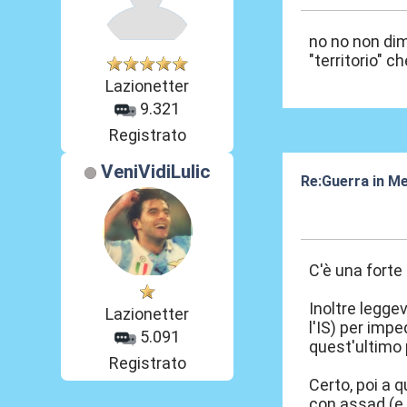
no no non dim
"territorio" 
Lazionetter
9.321
Registrato
VeniVidiLulic
Re:Guerra in M
05 Ago 2016, 1
C'è una forte
Inoltre legge
Lazionetter
l'IS) per imp
5.091
quest'ultimo 
Registrato
Certo, poi a q
con assad (e t