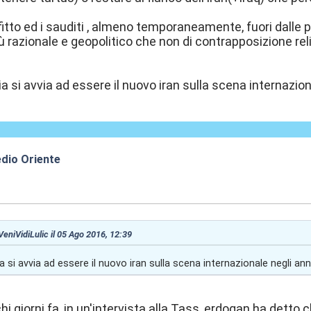
fitto ed i sauditi , almeno temporaneamente, fuori dalle 
ù razionale e geopolitico che non di contrapposizione reli
a si avvia ad essere il nuovo iran sulla scena internazion
edio Oriente
4:57
 VeniVidiLulic il 05 Ago 2016, 12:39
a si avvia ad essere il nuovo iran sulla scena internazionale negli anni
hi giorni fa, in un'intervista alla Tass, erdogan ha detto c