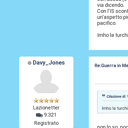
via dicendo.
Con l'IS scon
un'aspetto pi
pacifico.
Imho la turchi
Davy_Jones
Re:Guerra in M
09 Ago 2016, 1
Citazione di:
Lazionetter
Imho la turchi
9.321
Registrato
non lo so. poc