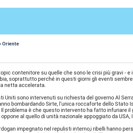
o Oriente
9:52
opic contenitore su quelle che sono le crisi più gravi - e
Libia, soprattutto perché in questi giorni gli eventi sembre
a netta accelerata.
tati Uniti sono intervenuti su richiesta del governo Al Ser
nno bombardando Sirte, l'unica roccaforte dello Stato I
 Il problema è che questo intervento ha fatto infuriare il
 oppone al quello di unità nazionale appoggiato da USA, I
Erdogan impegnato nel repulisti interno,i ribelli hanno per