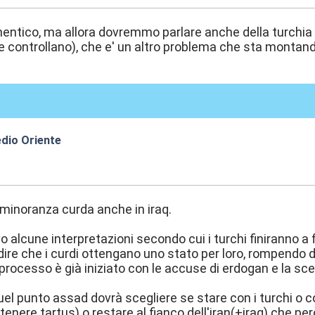
entico, ma allora dovremmo parlare anche della turchia (
che controllano), che e' un altro problema che sta montand
edio Oriente
2:39
 minoranza curda anche in iraq.
vo alcune interpretazioni secondo cui i turchi finiranno a
edire che i curdi ottengano uno stato per loro, rompendo d
processo è già iniziato con le accuse di erdogan e la scena
uel punto assad dovrà scegliere se stare con i turchi o co
enere tartus) o restare al fianco dell'iran(+iraq) che per