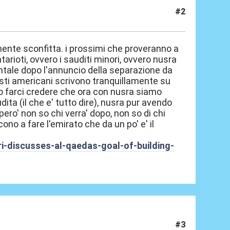
#2
iamente sconfitta. i prossimi che proveranno a
qatarioti, ovvero i sauditi minori, ovvero nusra
tale dopo l'annuncio della separazione da
isti americani scrivono tranquillamente su
no farci credere che ora con nusra siamo
dita (il che e' tutto dire), nusra pur avendo
ero' non so chi verra' dopo, non so di chi
no a fare l'emirato che da un po' e' il
i-discusses-al-qaedas-goal-of-building-
#3