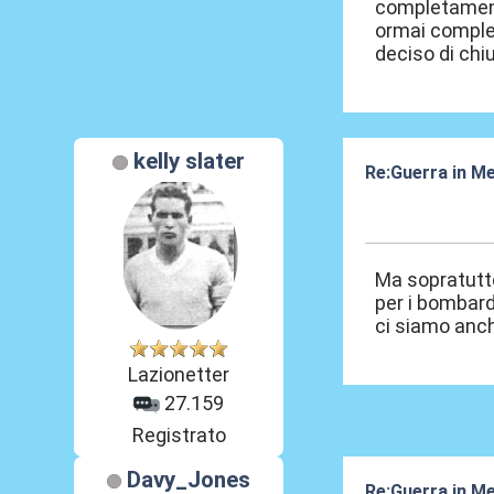
completament
ormai complet
deciso di chiu
kelly slater
Re:Guerra in M
04 Ago 2016, 0
Ma sopratutto 
per i bombard
ci siamo anch
Lazionetter
27.159
Registrato
Davy_Jones
Re:Guerra in M