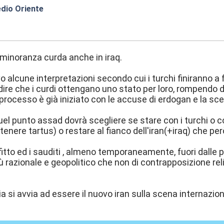
edio Oriente
2:39
 minoranza curda anche in iraq.
vo alcune interpretazioni secondo cui i turchi finiranno a
edire che i curdi ottengano uno stato per loro, rompendo d
processo è già iniziato con le accuse di erdogan e la scena
uel punto assad dovrà scegliere se stare con i turchi o co
enere tartus) o restare al fianco dell'iran(+iraq) che per
fitto ed i sauditi , almeno temporaneamente, fuori dalle 
ù razionale e geopolitico che non di contrapposizione reli
a si avvia ad essere il nuovo iran sulla scena internazion