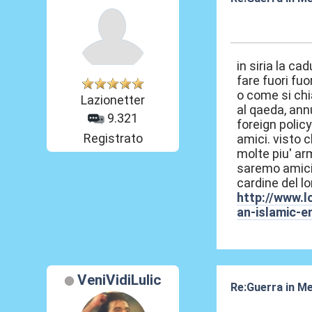
05 Ago 2016, 0
in siria la c
fare fuori fuo
o come si chi
Lazionetter
al qaeda, ann
9.321
foreign polic
Registrato
amici. visto c
molte piu' ar
saremo amici.
cardine del lo
http://www.l
an-islamic-e
VeniVidiLulic
Re:Guerra in M