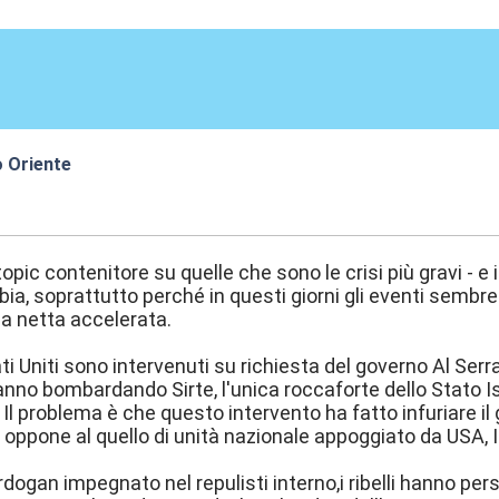
o Oriente
9:52
opic contenitore su quelle che sono le crisi più gravi - e
Libia, soprattutto perché in questi giorni gli eventi sembre
a netta accelerata.
tati Uniti sono intervenuti su richiesta del governo Al Ser
nno bombardando Sirte, l'unica roccaforte dello Stato I
 Il problema è che questo intervento ha fatto infuriare il
 oppone al quello di unità nazionale appoggiato da USA, I
Erdogan impegnato nel repulisti interno,i ribelli hanno per