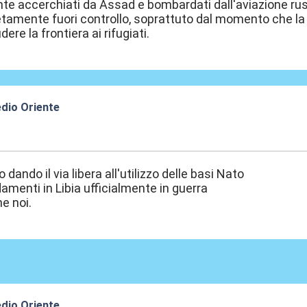
e accerchiati da Assad e bombardati dall'aviazione rus
amente fuori controllo, soprattuto dal momento che la Tu
dere la frontiera ai rifugiati.
edio Oriente
3:31
dando il via libera all'utilizzo delle basi Nato
amenti in Libia ufficialmente in guerra
e noi.
edio Oriente