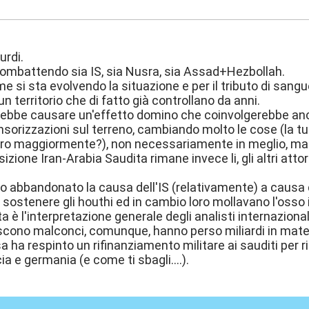
1:14
urdi.
ombattendo sia IS, sia Nusra, sia Assad+Hezbollah.
me si sta evolvendo la situazione e per il tributo di san
n territorio che di fatto già controllano da anni.
ebbe causare un'effetto domino che coinvolgerebbe anche
sorizzazioni sul terreno, cambiando molto le cose (la tu
ero maggiormente?), non necessariamente in meglio, ma
zione Iran-Arabia Saudita rimane invece li, gli altri attor
no abbandonato la causa dell'IS (relativamente) a causa de
sostenere gli houthi ed in cambio loro mollavano l'osso in
 è l'interpretazione generale degli analisti internazional
escono malconci, comunque, hanno perso miliardi in materi
ha respinto un rifinanziamento militare ai sauditi per rim
cia e germania (e come ti sbagli....).