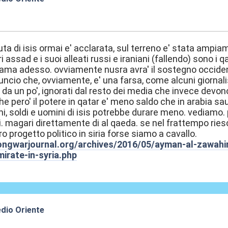
8:40
aduta di isis ormai e' acclarata, sul terreno e' stata amp
ri assad e i suoi alleati russi e iraniani (fallendo) sono i 
ama adesso. ovviamente nusra avra' il sostegno occiden
uncio che, ovviamente, e' una farsa, come alcuni giornal
y da un po', ignorati dal resto dei media che invece devo
he pero' il potere in qatar e' meno saldo che in arabia sau
mi, soldi e uomini di isis potrebbe durare meno. vediamo. p
 magari direttamente di al qaeda. se nel frattempo riesco
ro progetto politico in siria forse siamo a cavallo.
ongwarjournal.org/archives/2016/05/ayman-al-zawahir
mirate-in-syria.php
edio Oriente