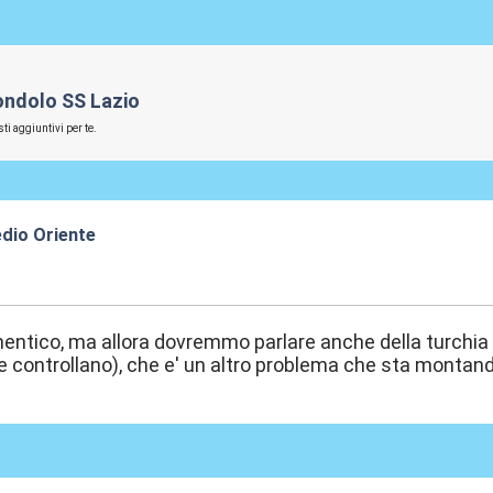
iondolo SS Lazio
ti aggiuntivi per te.
edio Oriente
1:46
entico, ma allora dovremmo parlare anche della turchia (
che controllano), che e' un altro problema che sta montand