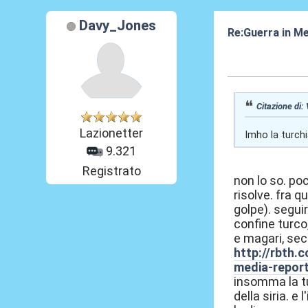
Davy_Jones
Re:Guerra in M
09 Ago 2016, 1
Citazione di:
Lazionetter
Imho la turchi
9.321
Registrato
non lo so. poc
risolve. fra q
golpe). segui
confine turco,
e magari, se
http://rbth.
media-repor
insomma la tur
della siria. e