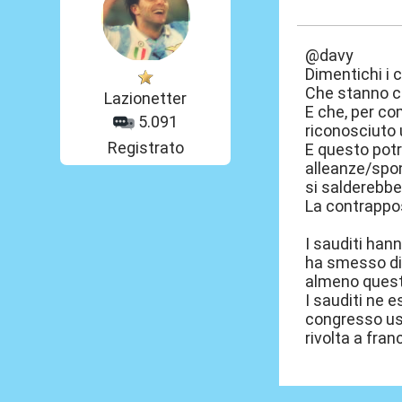
05 Ago 2016, 1
@davy
Dimentichi i c
Che stanno c
Lazionetter
E che, per co
5.091
riconosciuto u
Registrato
E questo potr
alleanze/spon
si salderebb
La contrapposi
I sauditi han
ha smesso di 
almeno questa
I sauditi ne 
congresso usa 
rivolta a fran