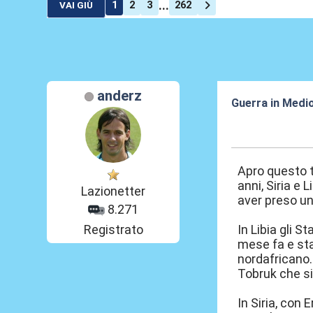
...
1
2
3
262
VAI GIÙ
anderz
Guerra in Medi
03 Ago 2016, 1
Apro questo t
anni, Siria e 
Lazionetter
aver preso un
8.271
Registrato
In Libia gli S
mese fa e sta
nordafricano.
Tobruk che si
In Siria, con 