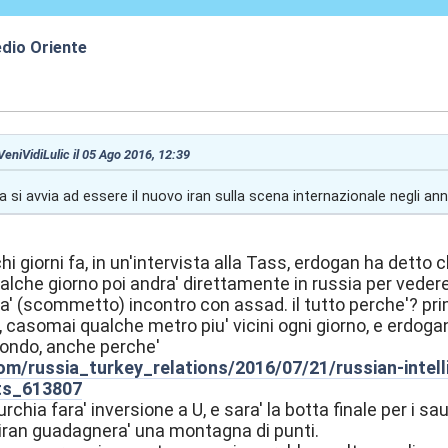
edio Oriente
4:57
 VeniVidiLulic il 05 Ago 2016, 12:39
a si avvia ad essere il nuovo iran sulla scena internazionale negli anni
hi giorni fa, in un'intervista alla Tass, erdogan ha detto c
ualche giorno poi andra' direttamente in russia per vedere 
ra' (scommetto) incontro con assad. il tutto perche'? pri
 casomai qualche metro piu' vicini ogni giorno, e erdogan 
condo, anche perche'
com/russia_turkey_relations/2016/07/21/russian-inte
ts_613807
chia fara' inversione a U, e sara' la botta finale per i s
 l'iran guadagnera' una montagna di punti.