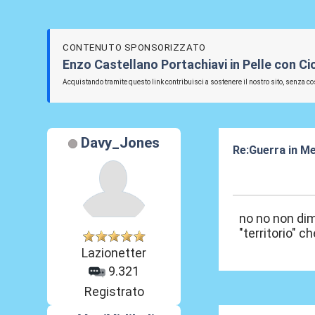
CONTENUTO SPONSORIZZATO
Enzo Castellano Portachiavi in Pelle con C
Acquistando tramite questo link contribuisci a sostenere il nostro sito, senza cos
Davy_Jones
Re:Guerra in M
05 Ago 2016, 1
no no non dim
"territorio" 
Lazionetter
9.321
Registrato