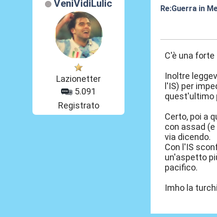
VeniVidiLulic
Re:Guerra in M
05 Ago 2016, 1
C'è una forte
Inoltre legge
Lazionetter
l'IS) per imp
5.091
quest'ultimo 
Registrato
Certo, poi a q
con assad (e t
via dicendo.
Con l'IS scon
un'aspetto pi
pacifico.
Imho la turchi