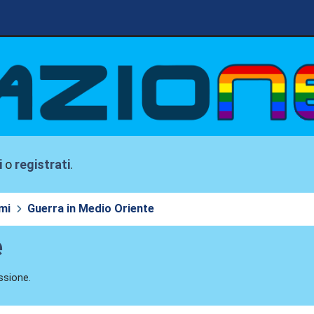
i
o
registrati
.
mi
Guerra in Medio Oriente
e
ssione.