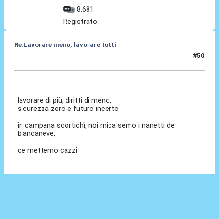
8.681
Registrato
Re:Lavorare meno, lavorare tutti
#50
05 Ott 2015, 19:44
lavorare di più, diritti di meno,
sicurezza zero e futuro incerto
in campana scortichì, noi mica semo i nanetti de
biancaneve,
ce mettemo cazzi