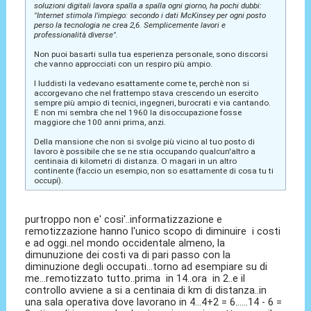
soluzioni digitali lavora spalla a spalla ogni giorno, ha pochi dubbi:
"Internet stimola l'impiego: secondo i dati McKinsey per ogni posto
perso la tecnologia ne crea 2,6. Semplicemente lavori e
professionalità diverse".
Non puoi basarti sulla tua esperienza personale, sono discorsi
che vanno approcciati con un respiro più ampio.
I luddisti la vedevano esattamente come te, perchè non si
accorgevano che nel frattempo stava crescendo un esercito
sempre più ampio di tecnici, ingegneri, burocrati e via cantando.
E non mi sembra che nel 1960 la disoccupazione fosse
maggiore che 100 anni prima, anzi.
Della mansione che non si svolge più vicino al tuo posto di
lavoro è possibile che se ne stia occupando qualcun'altro a
centinaia di kilometri di distanza. O magari in un altro
continente (faccio un esempio, non so esattamente di cosa tu ti
occupi).
purtroppo non e' cosi'..informatizzazione e
remotizzazione hanno l'unico scopo di diminuire i costi
e ad oggi..nel mondo occidentale almeno, la
dimunuzione dei costi va di pari passo con la
diminuzione degli occupati...torno ad esempiare su di
me...remotizzato tutto..prima in 14..ora in 2..e il
controllo avviene a si a centinaia di km di distanza..in
una sala operativa dove lavorano in 4...4+2 = 6......14 - 6 =