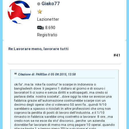
Giako77
Lazionetter
8.690
Registrato
Re:Lavorare meno, lavorare tutti
#41
05 Ott 2015, 14:06
Citazione di: PARISsn il 05 Ott 2015, 13:58
ok fa'..ma la nike fa costrui' le scarpe in indonesia o
bangladesh dove li pagano 1 dollaro al giorno e di sicuro i
lavoratori li ci sono e senza diritti e sottopagati..ma credo si
parlava della nostra societa'...dove oggi la nike se avesse una
fabbrica grazie all'automazione costruirebbe scarpe con un
decimo degli operai che ci volevano 50 anni fa...quindi 9/10
sarebbero a spasso o riciclati in altre professioni che cmq non
coprono la perdita di posti di lavoro dell'industria..e il 1/10
rimasto in fabbrica sarebbe cmq costretto a lavorare 8 ore...ma
credo non se ne esce da sto' discorso...perche un azienda
dovrebbe far lavorare di meno ma cmq pagare 10 operai..quando
glie ne basta 1 a tempo pieno ??? la soluzione e' solo