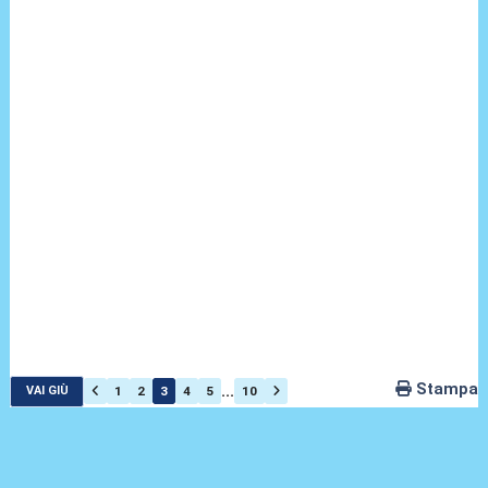
Stampa
...
1
2
3
4
5
10
VAI GIÙ