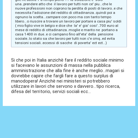
una..prendere atto che il lavoro per tutti non ce' piu...che le
nuove professioni non coprono la perdita di posti di lavoro..e che
necessita l'adozione del reddito di cittadinanza..quindi poi a
ognuno la scelta...campare con poco ma con tanto tempo
libero...o riuscire a trovare un lavoro per portare a casa piu' soldi
( mio figlio vive in belgio e dice che la' e' gia' cosi'..700 euro al
mese di reddito di cittadinanza..moglie e marito ne portano a
casa 1400 in due..e ci campano fino all'eta' della pensione
sociale..lo stato sa che lavoro per tutti non c'e cmq..ed evita
tensioni sociali..eccessi di sacche di poverta' ect ect...)
Si che poi in Italia anzichè fare il reddito sociale minimo
si facevano le assunzioni di massa nella pubblica
amministrazione che alla fine è anche meglio...magari si
dovrebbe capire che fargli fare a questo surplus di
manodopera! Anzichè nei ministeri si potrebbero
utilizzare in lavori che servono x davvero...tipo ricerca,
difesa del territorio, servizi sociali ecc...