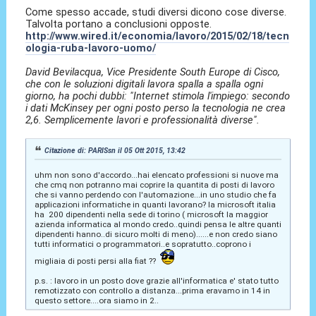
Come spesso accade, studi diversi dicono cose diverse.
Talvolta portano a conclusioni opposte.
http://www.wired.it/economia/lavoro/2015/02/18/tecn
ologia-ruba-lavoro-uomo/
David Bevilacqua, Vice Presidente South Europe di Cisco,
che con le soluzioni digitali lavora spalla a spalla ogni
giorno, ha pochi dubbi: "Internet stimola l'impiego: secondo
i dati McKinsey per ogni posto perso la tecnologia ne crea
2,6. Semplicemente lavori e professionalità diverse".
Citazione di: PARISsn il 05 Ott 2015, 13:42
uhm non sono d'accordo...hai elencato professioni si nuove ma
che cmq non potranno mai coprire la quantita di posti di lavoro
che si vanno perdendo con l'automazione...in uno studio che fa
applicazioni informatiche in quanti lavorano? la microsoft italia
ha 200 dipendenti nella sede di torino ( microsoft la maggior
azienda informatica al mondo credo..quindi pensa le altre quanti
dipendenti hanno..di sicuro molti di meno)......e non credo siano
tutti informatici o programmatori..e sopratutto..coprono i
migliaia di posti persi alla fiat ??
p.s. : lavoro in un posto dove grazie all'informatica e' stato tutto
remotizzato con controllo a distanza...prima eravamo in 14 in
questo settore....ora siamo in 2..