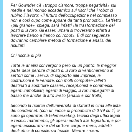
Per Gownder c'è «troppo clamore, troppa negatività» sui
media e nel mondo accademico sui rischi che i robot ci
rubino il lavoro: «Il futuro dell'occupazione nel complesso
non è così cupo come appare da tanti pronostici». L'effetto
«più grande», spiega, sarà infatti «la trasformazione dei
posti di lavoro. Gli esseri umani si troveranno infatti a
lavorare fianco a fianco coi robot». E di conseguenza
dovranno cambiare metodi di formazione e analisi dei
risultati.
Chi rischia di più
Tutte le analisi convergono però su un punto: la maggior
parte delle perdite di posti di lavoro si verificheranno in
settori come i servizi di supporto alle imprese, le
costruzioni e le vendite, con molti computer-valletti
destinati a sostituire cassieri, receptionist e commessi,
agenti immobiliari, agenti di viaggio, lavori impiegatizi di
basso ma anche di alto livello (analisi e controllo).
Secondo la ricerca dell'università di Oxford in cima alla lista
dei condannati (con un indice di probabilità di 0.99 su 1) ci
sono gli operatori di telemarketing, tecnici degli uffici legali
e tecnici matematici, gli operai addetti alle fognature, e poi
agenti assicurativi e del settore cargo e merci, addetti
degli uffici di consulenza fiscale. Mentre i meno