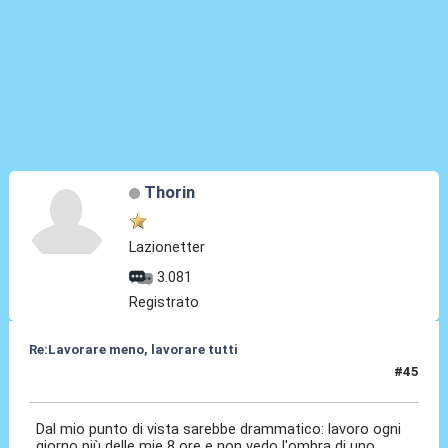
Thorin
Lazionetter
3.081
Registrato
Re:Lavorare meno, lavorare tutti
#45
05 Ott 2015, 14:40
Dal mio punto di vista sarebbe drammatico: lavoro ogni
giorno più delle mie 8 ore e non vedo l'ombra di uno