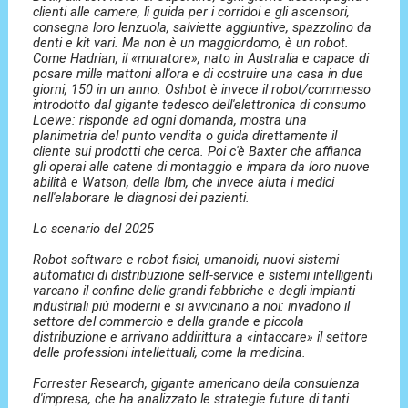
clienti alle camere, li guida per i corridoi e gli ascensori,
consegna loro lenzuola, salviette aggiuntive, spazzolino da
denti e kit vari. Ma non è un maggiordomo, è un robot.
Come Hadrian, il «muratore», nato in Australia e capace di
posare mille mattoni all'ora e di costruire una casa in due
giorni, 150 in un anno. Oshbot è invece il robot/commesso
introdotto dal gigante tedesco dell'elettronica di consumo
Loewe: risponde ad ogni domanda, mostra una
planimetria del punto vendita o guida direttamente il
cliente sui prodotti che cerca. Poi c'è Baxter che affianca
gli operai alle catene di montaggio e impara da loro nuove
abilità e Watson, della Ibm, che invece aiuta i medici
nell'elaborare le diagnosi dei pazienti.
Lo scenario del 2025
Robot software e robot fisici, umanoidi, nuovi sistemi
automatici di distribuzione self-service e sistemi intelligenti
varcano il confine delle grandi fabbriche e degli impianti
industriali più moderni e si avvicinano a noi: invadono il
settore del commercio e della grande e piccola
distribuzione e arrivano addirittura a «intaccare» il settore
delle professioni intellettuali, come la medicina.
Forrester Research, gigante americano della consulenza
d'impresa, che ha analizzato le strategie future di tanti