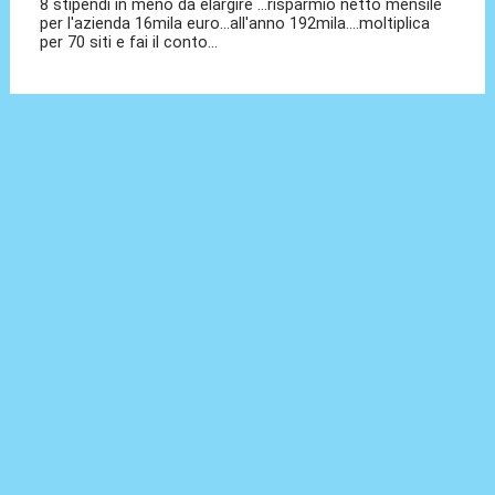
8 stipendi in meno da elargire ...risparmio netto mensile
per l'azienda 16mila euro...all'anno 192mila....moltiplica
per 70 siti e fai il conto...