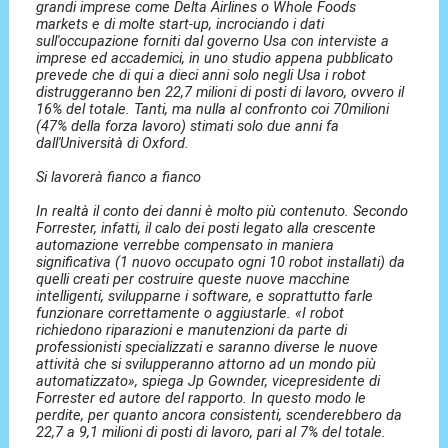
grandi imprese come Delta Airlines o Whole Foods
markets e di molte start-up, incrociando i dati
sull'occupazione forniti dal governo Usa con interviste a
imprese ed accademici, in uno studio appena pubblicato
prevede che di qui a dieci anni solo negli Usa i robot
distruggeranno ben 22,7 milioni di posti di lavoro, ovvero il
16% del totale. Tanti, ma nulla al confronto coi 70milioni
(47% della forza lavoro) stimati solo due anni fa
dall'Università di Oxford.
Si lavorerà fianco a fianco
In realtà il conto dei danni è molto più contenuto. Secondo
Forrester, infatti, il calo dei posti legato alla crescente
automazione verrebbe compensato in maniera
significativa (1 nuovo occupato ogni 10 robot installati) da
quelli creati per costruire queste nuove macchine
intelligenti, svilupparne i software, e soprattutto farle
funzionare correttamente o aggiustarle. «I robot
richiedono riparazioni e manutenzioni da parte di
professionisti specializzati e saranno diverse le nuove
attività che si svilupperanno attorno ad un mondo più
automatizzato», spiega Jp Gownder, vicepresidente di
Forrester ed autore del rapporto. In questo modo le
perdite, per quanto ancora consistenti, scenderebbero da
22,7 a 9,1 milioni di posti di lavoro, pari al 7% del totale.