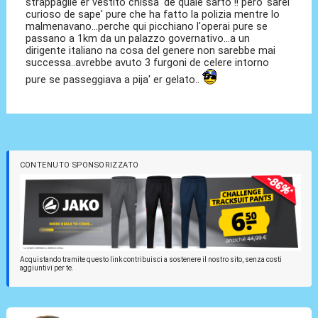
strappaglie er vestito chissa' de quale sarto !! pero' sarei
curioso de sape' pure che ha fatto la polizia mentre lo
malmenavano...perche qui picchiano l'operai pure se
passano a 1km da un palazzo governativo...a un
dirigente italiano na cosa del genere non sarebbe mai
successa..avrebbe avuto 3 furgoni de celere intorno
pure se passeggiava a pija' er gelato..
CONTENUTO SPONSORIZZATO
Acquistando tramite questo link contribuisci a sostenere il nostro sito, senza costi
aggiuntivi per te.