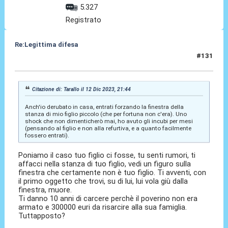
5.327
Registrato
Re:Legittima difesa
#131
13 Dic 2023, 11:42
Citazione di: Tarallo il 12 Dic 2023, 21:44
Anch'io derubato in casa, entrati forzando la finestra della
stanza di mio figlio piccolo (che per fortuna non c'era). Uno
shock che non dimenticherò mai, ho avuto gli incubi per mesi
(pensando al figlio e non alla refurtiva, e a quanto facilmente
fossero entrati).
Poniamo il caso tuo figlio ci fosse, tu senti rumori, ti
affacci nella stanza di tuo figlio, vedi un figuro sulla
finestra che certamente non è tuo figlio. Ti avventi, con
il primo oggetto che trovi, su di lui, lui vola giù dalla
finestra, muore.
Ti danno 10 anni di carcere perchè il poverino non era
armato e 300000 euri da risarcire alla sua famiglia.
Tuttapposto?