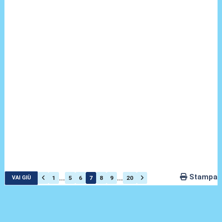
Stampa
...
...
1
5
6
7
8
9
20
VAI GIÙ