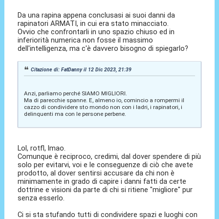
Da una rapina appena conclusasi ai suoi danni da
rapinatori ARMATI, in cui era stato minacciato.
Ovvio che confrontarli in uno spazio chiuso ed in
inferiorità numerica non fosse il massimo
dell'intelligenza, ma c'è davvero bisogno di spiegarlo?
Citazione di: FatDanny il 12 Dic 2023, 21:39
Anzi, parliamo perché SIAMO MIGLIORI.
Ma di parecchie spanne. E, almeno io, comincio a rompermi il
cazzo di condividere sto mondo non con i ladri, i rapinatori, i
delinquenti ma con le persone perbene.
Lol, rotfl, lmao.
Comunque è reciproco, credimi, dal dover spendere di più
solo per evitarvi, voi e le conseguenze di ciò che avete
prodotto, al dover sentirsi accusare da chi non è
minimamente in grado di capire i danni fatti da certe
dottrine e visioni da parte di chi si ritiene "migliore" pur
senza esserlo.
Ci si sta stufando tutti di condividere spazi e luoghi con