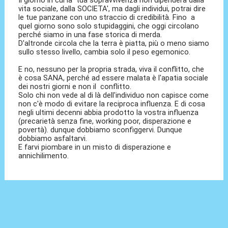
Il giorno in cui la tua sopravvivenza non dipenderà dalla
vita sociale, dalla SOCIETA', ma dagli individui, potrai dire
le tue panzane con uno straccio di credibilità. Fino a
quel giorno sono solo stupidaggini, che oggi circolano
perché siamo in una fase storica di merda.
D'altronde circola che la terra è piatta, più o meno siamo
sullo stesso livello, cambia solo il peso egemonico.
E no, nessuno per la propria strada, viva il conflitto, che
è cosa SANA, perché ad essere malata è l'apatia sociale
dei nostri giorni e non il conflitto.
Solo chi non vede al di là dell'individuo non capisce come
non c'è modo di evitare la reciproca influenza. E di cosa
negli ultimi decenni abbia prodotto la vostra influenza
(precarietà senza fine, working poor, disperazione e
povertà). dunque dobbiamo sconfiggervi. Dunque
dobbiamo asfaltarvi.
E farvi piombare in un misto di disperazione e
annichilimento.