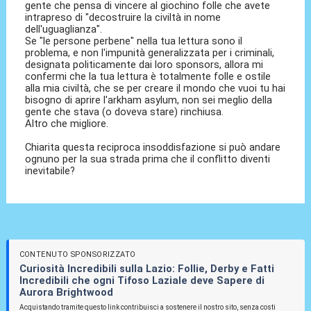
gente che pensa di vincere al giochino folle che avete
intrapreso di "decostruire la civiltà in nome
dell'uguaglianza".
Se "le persone perbene" nella tua lettura sono il
problema, e non l'impunità generalizzata per i criminali,
designata politicamente dai loro sponsors, allora mi
confermi che la tua lettura è totalmente folle e ostile
alla mia civiltà, che se per creare il mondo che vuoi tu hai
bisogno di aprire l'arkham asylum, non sei meglio della
gente che stava (o doveva stare) rinchiusa.
Altro che migliore.
Chiarita questa reciproca insoddisfazione si può andare
ognuno per la sua strada prima che il conflitto diventi
inevitabile?
CONTENUTO SPONSORIZZATO
Curiosità Incredibili sulla Lazio: Follie, Derby e Fatti
Incredibili che ogni Tifoso Laziale deve Sapere di
Aurora Brightwood
Acquistando tramite questo link contribuisci a sostenere il nostro sito, senza costi