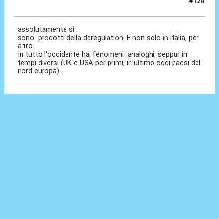
#128
13 Dic 2023, 09:01
assolutamente si.
sono prodotti della deregulation. E non solo in italia, per
altro.
In tutto l'occidente hai fenomeni analoghi, seppur in
tempi diversi (UK e USA per primi, in ultimo oggi paesi del
nord europa).