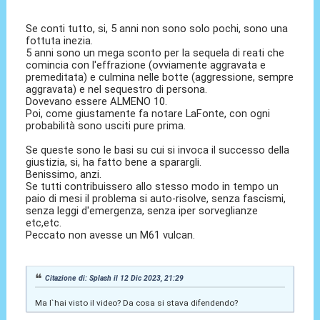
Se conti tutto, si, 5 anni non sono solo pochi, sono una
fottuta inezia.
5 anni sono un mega sconto per la sequela di reati che
comincia con l'effrazione (ovviamente aggravata e
premeditata) e culmina nelle botte (aggressione, sempre
aggravata) e nel sequestro di persona.
Dovevano essere ALMENO 10.
Poi, come giustamente fa notare LaFonte, con ogni
probabilità sono usciti pure prima.
Se queste sono le basi su cui si invoca il successo della
giustizia, si, ha fatto bene a sparargli.
Benissimo, anzi.
Se tutti contribuissero allo stesso modo in tempo un
paio di mesi il problema si auto-risolve, senza fascismi,
senza leggi d'emergenza, senza iper sorveglianze
etc,etc.
Peccato non avesse un M61 vulcan.
Citazione di: Splash il 12 Dic 2023, 21:29
Ma l`hai visto il video? Da cosa si stava difendendo?