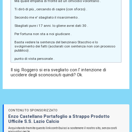
Ma quale empatia di fronte ad un omicidio volontario .
Ti dirò di più , cercando di capire (con sforzo) .
Secondo me e' sbagliato il risarcimento .
Sbagliati pure i 17 anni. Io gliene avrei dati 30 .
Per fortuna non sta a noi giudicare .
Basta vedere la sentenza del benzinaio Stacchio e lo
svolgimento dei fatti (acclarati con sentenza non con processo
pubblico) .
punto di vista personale .
Il sig. Roggero si era svegliato con l' intenzione di
uccidere degli sconosciuti quindi? Ok.
CONTENUTO SPONSORIZZATO
Enzo Castellano Portafoglio a Strappo Prodotto
Ufficile S.S. Lazio Calcio
Acquistando tramite questo link contribuisci a sostenere il nostro sito, senza costi
aggiuntivi per te.