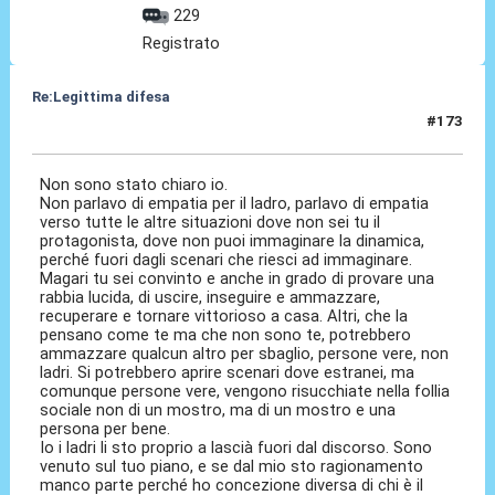
229
Registrato
Re:Legittima difesa
#173
14 Dic 2023, 21:02
Non sono stato chiaro io.
Non parlavo di empatia per il ladro, parlavo di empatia
verso tutte le altre situazioni dove non sei tu il
protagonista, dove non puoi immaginare la dinamica,
perché fuori dagli scenari che riesci ad immaginare.
Magari tu sei convinto e anche in grado di provare una
rabbia lucida, di uscire, inseguire e ammazzare,
recuperare e tornare vittorioso a casa. Altri, che la
pensano come te ma che non sono te, potrebbero
ammazzare qualcun altro per sbaglio, persone vere, non
ladri. Si potrebbero aprire scenari dove estranei, ma
comunque persone vere, vengono risucchiate nella follia
sociale non di un mostro, ma di un mostro e una
persona per bene.
Io i ladri li sto proprio a lascià fuori dal discorso. Sono
venuto sul tuo piano, e se dal mio sto ragionamento
manco parte perché ho concezione diversa di chi è il