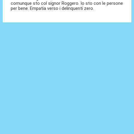
comunque sto col signor Roggero. Io sto con le persone
per bene. Empatia verso i delinquenti zero.