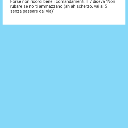
Forse non ricordi bene i comandamenti. Il 7 diceva "Non
rubare se no ti ammazzano (ah ah scherzo, vai al 5
senza passare dal Via)"