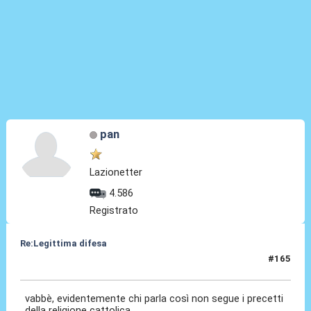
pan
Lazionetter
4.586
Registrato
Re:Legittima difesa
#165
14 Dic 2023, 20:18
vabbè, evidentemente chi parla così non segue i precetti
della religione cattolica.