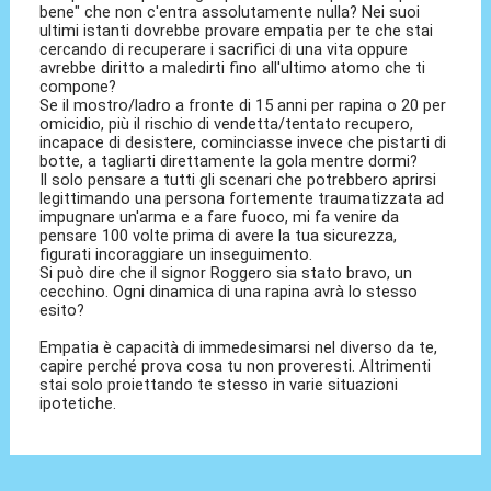
bene" che non c'entra assolutamente nulla? Nei suoi
ultimi istanti dovrebbe provare empatia per te che stai
cercando di recuperare i sacrifici di una vita oppure
avrebbe diritto a maledirti fino all'ultimo atomo che ti
compone?
Se il mostro/ladro a fronte di 15 anni per rapina o 20 per
omicidio, più il rischio di vendetta/tentato recupero,
incapace di desistere, cominciasse invece che pistarti di
botte, a tagliarti direttamente la gola mentre dormi?
Il solo pensare a tutti gli scenari che potrebbero aprirsi
legittimando una persona fortemente traumatizzata ad
impugnare un'arma e a fare fuoco, mi fa venire da
pensare 100 volte prima di avere la tua sicurezza,
figurati incoraggiare un inseguimento.
Si può dire che il signor Roggero sia stato bravo, un
cecchino. Ogni dinamica di una rapina avrà lo stesso
esito?
Empatia è capacità di immedesimarsi nel diverso da te,
capire perché prova cosa tu non proveresti. Altrimenti
stai solo proiettando te stesso in varie situazioni
ipotetiche.