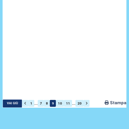
Stampa
...
...
1
7
8
9
10
11
20
VAI GIÙ