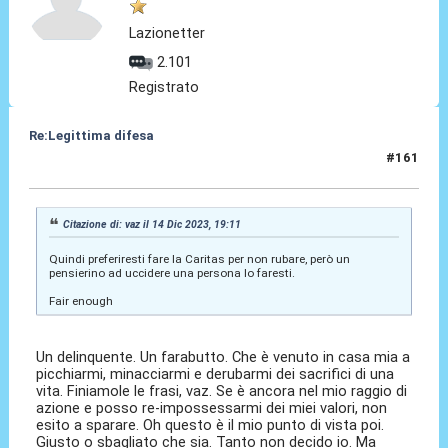
Lazionetter
2.101
Registrato
Re:Legittima difesa
#161
14 Dic 2023, 19:21
Citazione di: vaz il 14 Dic 2023, 19:11
Quindi preferiresti fare la Caritas per non rubare, però un
pensierino ad uccidere una persona lo faresti.
Fair enough
Un delinquente. Un farabutto. Che è venuto in casa mia a
picchiarmi, minacciarmi e derubarmi dei sacrifici di una
vita. Finiamole le frasi, vaz. Se è ancora nel mio raggio di
azione e posso re-impossessarmi dei miei valori, non
esito a sparare. Oh questo è il mio punto di vista poi.
Giusto o sbagliato che sia. Tanto non decido io. Ma