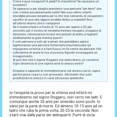
Come li puoi inseguire? A piedi? In macchina? Se causassi un
incidente?
Se sparassi e per sbaglio prendessi una persona "per bene" che
non c'entra assolutamente nulla? Nei suoi ultimi istanti
dovrebbe provare empatia per te che stai cercando di recuperare i
sacrifici di una vita oppure avrebbe diritto a maledirti fino
all'ultimo atomo che ti compone?
Se il mostro/ladro a fronte di 15 anni per rapina o 20 per
omicidio, più il rischio di vendetta/tentato recupero, incapace di
desistere, cominciasse invece che pistarti di botte, a tagliarti
direttamente la gola mentre dormi?
Il solo pensare a tutti gli scenari che potrebbero aprirsi
legittimando una persona fortemente traumatizzata ad
impugnare un'arma e a fare fuoco, mi fa venire da pensare 100
volte prima di avere la tua sicurezza, figurati incoraggiare un
inseguimento.
Si può dire che il signor Roggero sia stato bravo, un cecchino.
Ogni dinamica di una rapina avrà lo stesso esito?
Empatia è capacità di immedesimarsi nel diverso da te, capire
perché prova cosa tu non proveresti. Altrimenti stai solo
proiettando te stesso in varie situazioni ipotetiche.
Io l'empatia la provo per la vittima eed infatti mi
immedesimo nel signor Roggero, non certo nei ladri. E
comunque anche 20 anni per omicidio sono pochi. Io
sarei per la pena di morte. Ed almeno 10-15 anni ad un
ladro che ruba la prima volta, 20-25 la seconda. Non
starò mai dalla parte dei delinquenti. Punti di vista.