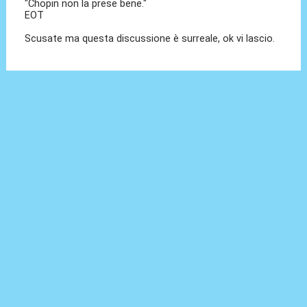
"Chopin non la prese bene."
EOT
Scusate ma questa discussione è surreale, ok vi lascio.