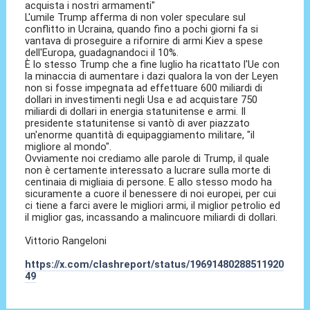
acquista i nostri armamenti"
L'umile Trump afferma di non voler speculare sul
conflitto in Ucraina, quando fino a pochi giorni fa si
vantava di proseguire a rifornire di armi Kiev a spese
dell'Europa, guadagnandoci il 10%.
È lo stesso Trump che a fine luglio ha ricattato l'Ue con
la minaccia di aumentare i dazi qualora la von der Leyen
non si fosse impegnata ad effettuare 600 miliardi di
dollari in investimenti negli Usa e ad acquistare 750
miliardi di dollari in energia statunitense e armi. Il
presidente statunitense si vantò di aver piazzato
un'enorme quantità di equipaggiamento militare, "il
migliore al mondo".
Ovviamente noi crediamo alle parole di Trump, il quale
non è certamente interessato a lucrare sulla morte di
centinaia di migliaia di persone. E allo stesso modo ha
sicuramente a cuore il benessere di noi europei, per cui
ci tiene a farci avere le migliori armi, il miglior petrolio ed
il miglior gas, incassando a malincuore miliardi di dollari.
Vittorio Rangeloni
https://x.com/clashreport/status/19691480288511920
49