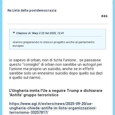
Re:L’età della postdemocrazia
#46
23 Set 2025, 13:08
Citazione di: Warp il 23 Set 2025, 12:41
stanno preparando lo stesso progetto anche al parlamento
europeo
io sapevo di orban, non di tutta l'unione... se passasse
questo "consiglio" di orban non sarebbe un autogol per
l'unione ma proprio un suicidio, anche se in effetti
sarebbe solo un ennesimo suicidio dopo quello sui dazi
e quello sul riarmo...
L'Ungheria invita l'Ue a seguire Trump e dichiarare
'Antifa' gruppo terroristico
https://www.agi.it/estero/news/2025-09-20/ue-
ungheria-chiede-antifa-in-lista-organizzazioni-
terrorismo-33257817/