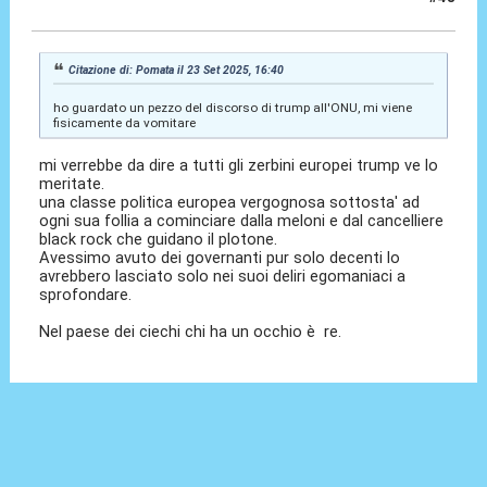
23 Set 2025, 17:06
Citazione di: Pomata il 23 Set 2025, 16:40
ho guardato un pezzo del discorso di trump all'ONU, mi viene
fisicamente da vomitare
mi verrebbe da dire a tutti gli zerbini europei trump ve lo
meritate.
una classe politica europea vergognosa sottosta' ad
ogni sua follia a cominciare dalla meloni e dal cancelliere
black rock che guidano il plotone.
Avessimo avuto dei governanti pur solo decenti lo
avrebbero lasciato solo nei suoi deliri egomaniaci a
sprofondare.
Nel paese dei ciechi chi ha un occhio è re.