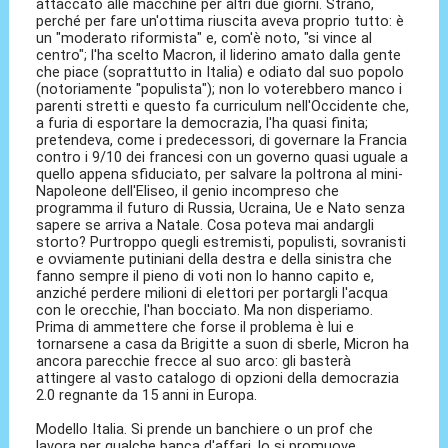
attaccato alle macchine per altri due giorni. Strano,
perché per fare un'ottima riuscita aveva proprio tutto: è
un "moderato riformista" e, com'è noto, "si vince al
centro"; l'ha scelto Macron, il liderino amato dalla gente
che piace (soprattutto in Italia) e odiato dal suo popolo
(notoriamente "populista"); non lo voterebbero manco i
parenti stretti e questo fa curriculum nell'Occidente che,
a furia di esportare la democrazia, l'ha quasi finita;
pretendeva, come i predecessori, di governare la Francia
contro i 9/10 dei francesi con un governo quasi uguale a
quello appena sfiduciato, per salvare la poltrona al mini-
Napoleone dell'Eliseo, il genio incompreso che
programma il futuro di Russia, Ucraina, Ue e Nato senza
sapere se arriva a Natale. Cosa poteva mai andargli
storto? Purtroppo quegli estremisti, populisti, sovranisti
e ovviamente putiniani della destra e della sinistra che
fanno sempre il pieno di voti non lo hanno capito e,
anziché perdere milioni di elettori per portargli l'acqua
con le orecchie, l'han bocciato. Ma non disperiamo.
Prima di ammettere che forse il problema è lui e
tornarsene a casa da Brigitte a suon di sberle, Micron ha
ancora parecchie frecce al suo arco: gli basterà
attingere al vasto catalogo di opzioni della democrazia
2.0 regnante da 15 anni in Europa.
Modello Italia. Si prende un banchiere o un prof che
lavora per qualche banca d'affari, lo si promuove