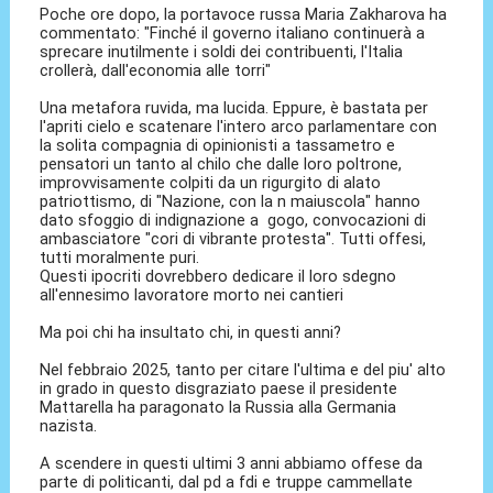
Poche ore dopo, la portavoce russa Maria Zakharova ha
commentato: "Finché il governo italiano continuerà a
sprecare inutilmente i soldi dei contribuenti, l'Italia
crollerà, dall'economia alle torri"
Una metafora ruvida, ma lucida. Eppure, è bastata per
l'apriti cielo e scatenare l'intero arco parlamentare con
la solita compagnia di opinionisti a tassametro e
pensatori un tanto al chilo che dalle loro poltrone,
improvvisamente colpiti da un rigurgito di alato
patriottismo, di "Nazione, con la n maiuscola" hanno
dato sfoggio di indignazione a gogo, convocazioni di
ambasciatore "cori di vibrante protesta". Tutti offesi,
tutti moralmente puri.
Questi ipocriti dovrebbero dedicare il loro sdegno
all'ennesimo lavoratore morto nei cantieri
Ma poi chi ha insultato chi, in questi anni?
Nel febbraio 2025, tanto per citare l'ultima e del piu' alto
in grado in questo disgraziato paese il presidente
Mattarella ha paragonato la Russia alla Germania
nazista.
A scendere in questi ultimi 3 anni abbiamo offese da
parte di politicanti, dal pd a fdi e truppe cammellate