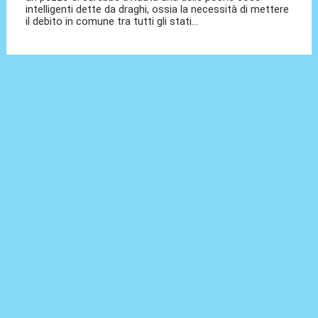
intelligenti dette da draghi, ossia la necessità di mettere
il debito in comune tra tutti gli stati...