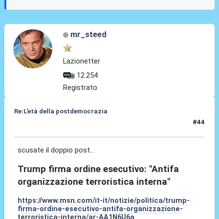
mr_steed
Lazionetter
12.254
Registrato
Re:L’età della postdemocrazia
#44
23 Set 2025, 12:31
scusate il doppio post...
Trump firma ordine esecutivo: "Antifa
organizzazione terroristica interna"
https://www.msn.com/it-it/notizie/politica/trump-
firma-ordine-esecutivo-antifa-organizzazione-
terroristica-interna/ar-AA1N6U6a