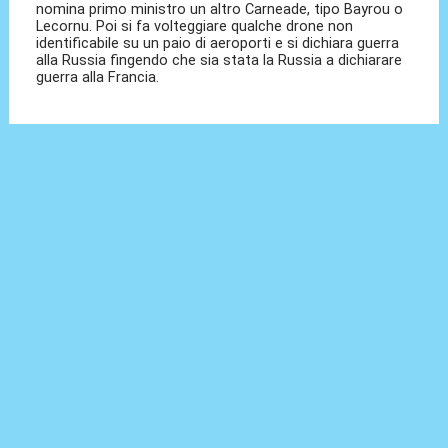
nomina primo ministro un altro Carneade, tipo Bayrou o
Lecornu. Poi si fa volteggiare qualche drone non
identificabile su un paio di aeroporti e si dichiara guerra
alla Russia fingendo che sia stata la Russia a dichiarare
guerra alla Francia.