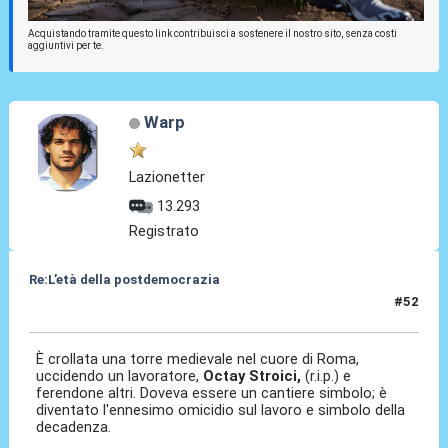
Acquistando tramite questo link contribuisci a sostenere il nostro sito, senza costi
aggiuntivi per te.
Warp
Lazionetter
13.293
Registrato
Re:L’età della postdemocrazia
#52
04 Nov 2025, 10:33
È crollata una torre medievale nel cuore di Roma,
uccidendo un lavoratore,
Octay Stroici,
(r.i.p.) e
ferendone altri. Doveva essere un cantiere simbolo; è
diventato l'ennesimo omicidio sul lavoro e simbolo della
decadenza.