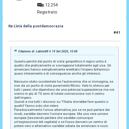
12.254
Registrato
Re:L’età della postdemocrazia
#41
19 Set 2025, 11:32
Citazione di: Lativm88 il 19 Set 2025, 10:08
Questo perché dal punto di vista geopolitico il regno unito è
quello che praticamente si sovrappone totalmente agli usa. Gli
americani hanno semplicemente ereditato l'impero britannico
quasi interamente e di conseguenza anche gli interessi.
Nessuno stato occidentale ha l'autonomia che si immagina, se
non da un punto di vista puramente fittizio. Vale lo stesso per
tutti i paesi che dipendono da una potenza/superpotenza ma noi
siamo in più di 70 anni di totale connessione con il centro
dell'impero.
Quindi a me tutti i discorsi su "l'Italia dovrebbe fare questo o
quello" fanno solo che ridere.
Paradossalmente l'unica alternativa, poi se ne può parlare dei
modi, sarebbe davvero l'unione europea. Ma una vera unione
europea (lasciando perdere che sarebbe comunque
un'espressione del capitale) e se fosse davvero un centro di
potere vero e alternativo sarebbe odiata da americani e russi