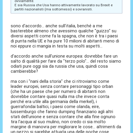
ovviamente.
E sia Russia che Usa hanno attivamente lavorato su Brexit e
partiti nazionalisti (ma sottomessi) e sovranisti.
sono d'accordo... anche sull'italia, benché a me
basterebbe almeno che avessimo qualche "guizzo" su
diversi aspetti come fa la spagna, che non è tra i paesi
di punta nella UE e ha pure 10 milioni di abitanti meno di
noi eppure ci mangia in testa su molti aspetti...
d'accordo anche sull'unione europea: dovrebbe fare un
salto di qualità per fare da "terzo polo"... del resto siamo
odiati pure oggi sia da russia che usa, quindi cosa
cambierebbe?
ma con i "nani della storia" che ci ritroviamo come
leader europei, senza contare personaggi tipo orban
(che ha un paese che per numero di abitanti non
dovrebbe contare quasi nulla ma che invece conta
perché era utile alla germania della merkel), i
guerrafondai baltici, i paesi come olanda, eire,
lussemburgo che fanno dumping finanziario agli altri
stati dell'unione e senza contare che alla fine ognuno
tira l'acqua al suo mulino, non credo ci sia molto
margine di manovra per migliorare le cose... altrimenti da
un pezzo si sarebbe attuata una delle poche cose