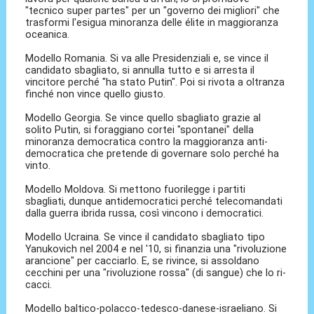
"tecnico super partes" per un "governo dei migliori" che
trasformi l'esigua minoranza delle élite in maggioranza
oceanica.
Modello Romania. Si va alle Presidenziali e, se vince il
candidato sbagliato, si annulla tutto e si arresta il
vincitore perché "ha stato Putin". Poi si rivota a oltranza
finché non vince quello giusto.
Modello Georgia. Se vince quello sbagliato grazie al
solito Putin, si foraggiano cortei "spontanei" della
minoranza democratica contro la maggioranza anti-
democratica che pretende di governare solo perché ha
vinto.
Modello Moldova. Si mettono fuorilegge i partiti
sbagliati, dunque antidemocratici perché telecomandati
dalla guerra ibrida russa, così vincono i democratici.
Modello Ucraina. Se vince il candidato sbagliato tipo
Yanukovich nel 2004 e nel '10, si finanzia una "rivoluzione
arancione" per cacciarlo. E, se rivince, si assoldano
cecchini per una "rivoluzione rossa" (di sangue) che lo ri-
cacci.
Modello baltico-polacco-tedesco-danese-israeliano. Si