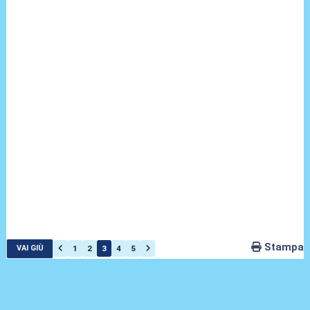
Stampa
1
2
3
4
5
VAI GIÙ