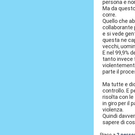
persona e non
Ma da questo 
corre.
Quello che ab
collaborante 
e si vede gent
questa ne capi
vecchi, uomin
E nel 99,9% de
tanto invece 
violentement
parte il proc
Ma tutte e di
controllo. E p
risolta con l
in giro per i
violenza.
Quindi davver
sapere di cosa
Piace a
2 perso