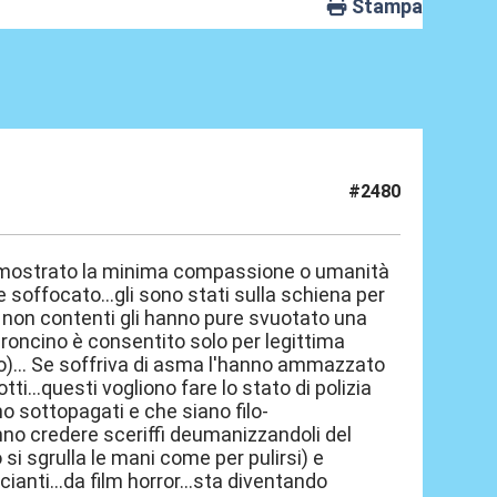
Stampa
#2480
o mostrato la minima compassione o umanità
soffocato...gli sono stati sulla schiena per
.e non contenti gli hanno pure svuotato una
eroncino è consentito solo per legittima
aso)... Se soffriva di asma l'hanno ammazzato
ti...questi vogliono fare lo stato di polizia
no sottopagati e che siano filo-
fanno credere sceriffi deumanizzandoli del
si sgrulla le mani come per pulirsi) e
anti...da film horror...sta diventando