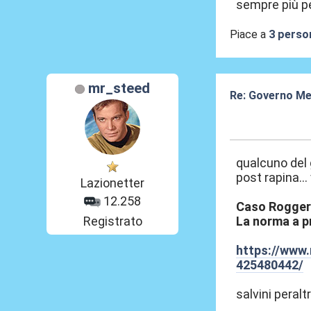
sempre più pe
Piace a
3 perso
mr_steed
Re: Governo Me
20 Lug 2026, 10
qualcuno del g
post rapina...
Lazionetter
12.258
Caso Roggero,
Registrato
La norma a pr
https://www.
425480442/
salvini peralt