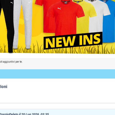
ti aggiuntivi per te.
loni
:30
 PonzioPelato il 20 Lug 2026, 03:35