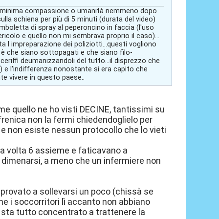
 la minima compassione o umanità nemmeno dopo
lla schiena per più di 5 minuti (durata del video)
mboletta di spray al peperoncino in faccia (l'uso
ericolo e quello non mi sembrava proprio il caso)...
 l impreparazione dei poliziotti...questi vogliono
te è che siano sottopagati e che siano filo-
sceriffi deumanizzandoli del tutto...il disprezzo che
) e l'indifferenza nonostante si era capito che
te vivere in questo paese..
ome quello ne ho visti DECINE, tantissimi su
ofrenica non la fermi chiedendoglielo per
 non esiste nessun protocollo che lo vieti
.
(una volta 6 assieme e faticavano a
 e dimenarsi, a meno che un infermiere non
rovato a sollevarsi un poco (chissà se
e i soccorritori lì accanto non abbiano
he sta tutto concentrato a trattenere la