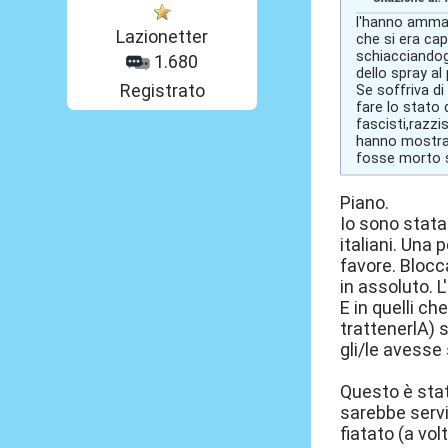
l'hanno amma
Lazionetter
che si era cap
schiacciandogl
1.680
dello spray al
Registrato
Se soffriva di
fare lo stato 
fascisti,razzi
hanno mostrato
fosse morto s
Piano.
Io sono stata
italiani. Una 
favore. Blocc
in assoluto. 
E in quelli ch
trattenerlA) 
gli/le avesse
Questo è sta
sarebbe servi
fiatato (a vol