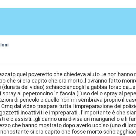
loni
:35
zzato quel poveretto che chiedeva aiuto...e non hann
che si era capito che era morto..l avranno fatto morire 
ti (durata del video) schiacciandogli la gabbia toracica..
 spray al peperoncino in faccia (l'uso dello spray al pep
uazioni di pericolo e quello non mi sembrava proprio il c
. Cmq dal video traspare tutta l impreparazione dei poliziot
azzetti incattiviti e impreparati.. l'importante è che sia
sti e classisti...gli danno una divisa un manganello e li 
sprezzo che hanno mostrato dopo averlo ucciso (uno di loro 
a nonostante si era capito che fosse morto sono agghiacci