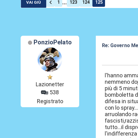
...
1
123
124
125
VAI GIÙ
PonzioPelato
Re: Governo Me
20 Lug 2026, 03
l'hanno amma
nemmeno dopo 
Lazionetter
più di 5 minu
538
bomboletta di
Registrato
difesa in sit
con lo spray..
arruolando rag
fascisti,razzi
tutto...il di
l'indifferenz