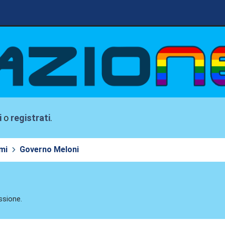
i
o
registrati
.
mi
Governo Meloni
ssione.