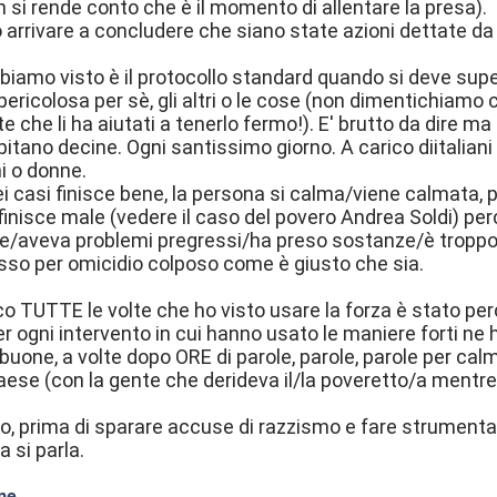
 si rende conto che è il momento di allentare la presa).
arrivare a concludere che siano state azioni dettate d
biamo visto è il protocollo standard quando si deve sup
pericolosa per sè, gli altri o le cose (non dimentichiamo 
e che li ha aiutati a tenerlo fermo!). E' brutto da dire ma 
tano decine. Ogni santissimo giorno. A carico diitaliani e
i o donne.
i casi finisce bene, la persona si calma/viene calmata, po
finisce male (vedere il caso del povero Andrea Soldi) pe
e/aveva problemi pregressi/ha preso sostanze/è troppo 
esso per omicidio colposo come è giusto che sia.
co TUTTE le volte che ho visto usare la forza è stato per
er ogni intervento in cui hanno usato le maniere forti ne h
e buone, a volte dopo ORE di parole, parole, parole per ca
l paese (con la gente che derideva il/la poveretto/a mentr
o, prima di sparare accuse di razzismo e fare strument
 si parla.
ne
.