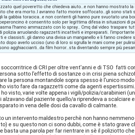
zzato quel poveretto che chiedeva aiuto...e non hanno mostrato
ito che era morto..l avranno fatto morire soffocato...gli sono stati su
i la gabbia toracica...e non contenti gli hanno pure svuotato una bo
 peperoncino è consentito solo per legittima difesa in situazioni di p
 asma l'hanno ammazzato con lo spray... Cmq dal video traspare tutta
di polizia arruolando ragazzetti incattiviti e impreparati.. l'importan
sti e classisti...gli danno una divisa un manganello e li fanno credere 
 dopo averlo ucciso (uno di loro si sgrulla le mani come per pulirsi
ono agghiaccianti...da film horror...sta diventando sempre più pesan
 soccorritrice di CRI per oltre vent'anni e di TSO fatti c
persona sotto l'effetto di sostanze o in crisi piena schiz
are la persona montandole sopra spesso è l'unico modo e
L'ho visto fare da ragazzetti come da agenti espertissimi
e ho visto, varie volte appena i vigili/polizia/carabinieri 
si alzavano dal paziente quello/a riprendeva a scalciare
 sparato in vena delle dosi da cavallo di calmante.
to un intervento maldestro perchè non hanno nemmeno p
to) e su questo non ci sono dubbi, come è stato grave ch
te basta una parola per far rientrare in sè il poliziotto c