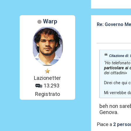
Warp
Re: Governo Me
20 Lug 2026, 11
Citazione di:
"Ho telefonato
particolare ai 
dei cittadini»
Lazionetter
Direi che qui 
13.293
Mi verrebbe da
Registrato
beh non sarebb
Genova.
Piace a
2 perso