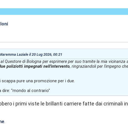
loni
:32
 Maremma Laziale il 20 Lug 2026, 00:21
 al Questore di Bologna per esprimere per suo tramite la mia vicinanza a
due poliziotti impegnati nell'intervento
, ringraziandoli per l'impegno ch
ci scappa pure una promozione per i due.
 dire: "mondo al contrario"
ero i primi viste le brillanti carriere fatte dai criminali i
ne
.