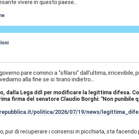
sante vivere in questo paese..
ne
.
loni
:39
overno pare cominci a "sfilarsi" dall'ultima, irricevibile
 vediamo alla fine se si tirano indietro...
 dalla Lega ddl per modificare la legittima difesa. Cos
ima firma del senatore Claudio Borghi: "Non punibile qu
repubblica.it/politica/2026/07/19/news/legittima_di
ro, pur di recuperare i consensi in picchiata, sta facendo 