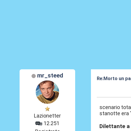
mr_steed
Re:Morto un pap
09 Mag 2025, 1
scenario tota
stanotte era 
Lazionetter
12.251
Dilettante a