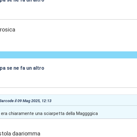
2:31
orosica
a se ne fa un altro
3:01
 Barcode il 09 Mag 2025, 12:13
lo era chiaramente una sciarpetta della Maggggica
a stola daariomma