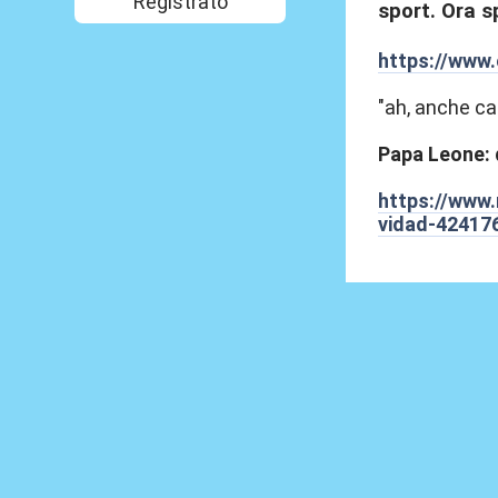
Registrato
sport. Ora s
https://www.
"ah, anche ca
Papa Leone: 
https://www.
vidad-42417