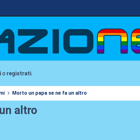
i
o
registrati
.
mi
Morto un papa se ne fa un altro
un altro