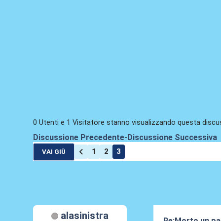
0 Utenti e 1 Visitatore stanno visualizzando questa discu
Discussione Precedente
-
Discussione Successiva
1
2
3
VAI GIÙ
alasinistra
Re:Morto un pap