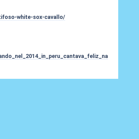
tifoso-white-sox-cavallo/
uando_nel_2014_in_peru_cantava_feliz_na