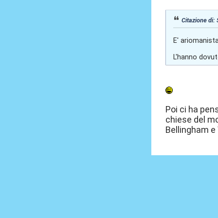
Citazione di:
E' ariomanista
L'hanno dovuto
Poi ci ha pens
chiese del mo
Bellingham e V