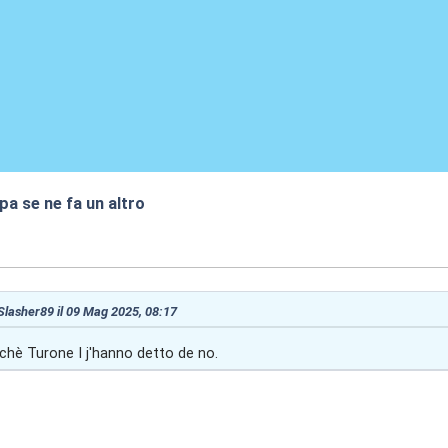
a se ne fa un altro
7:12
 Slasher89 il 09 Mag 2025, 08:17
chè Turone I j'hanno detto de no.