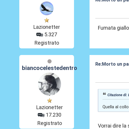
09 Mag 2025, 1
Lazionetter
Fumata giall
5.327
Registrato
Re:Morto un pap
biancocelestedentro
09 Mag 2025, 1
Citazione di:
Lazionetter
Quella al col
17.230
Registrato
Vorrai dire l