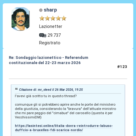
sharp
Lazionetter
29.737
Registrato
Re: Sondaggio lazionettico - Referendum
costituzionale del 22-23 marzo 2026
#123
26 Mar 2026, 21:51
Citazione di: mr_steed il 26 Mar 2026, 19:25
l'avevi già scritto tu in questo thread?
comunque gli si potrebbero aprire anche le porte del ministero
della giustizia, considerando la "bravura" dell'attuale ministro
che mi pare peggio del "cimabue" del carosello (questa è per
VecchissimiDM)
https://lasintesi.online/litalia-dovra-reintrodurre-labuso-
duffcio-a-bruxelles-fdi-scarica-nordio/