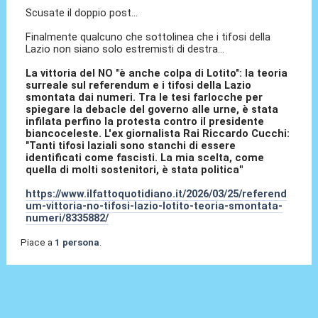
Scusate il doppio post...
Finalmente qualcuno che sottolinea che i tifosi della
Lazio non siano solo estremisti di destra...
La vittoria del NO "è anche colpa di Lotito": la teoria
surreale sul referendum e i tifosi della Lazio
smontata dai numeri.
Tra le tesi farlocche per
spiegare la debacle del governo alle urne, è stata
infilata perfino la protesta contro il presidente
biancoceleste. L'ex giornalista Rai Riccardo Cucchi:
"Tanti tifosi laziali sono stanchi di essere
identificati come fascisti. La mia scelta, come
quella di molti sostenitori, è stata politica"
https://www.ilfattoquotidiano.it/2026/03/25/referend
um-vittoria-no-tifosi-lazio-lotito-teoria-smontata-
numeri/8335882/
Piace a
1 persona
.