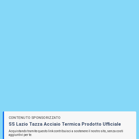
CONTENUTO SPONSORIZZATO
SS Lazio Tazza Acciaio Termica Prodotto Ufficiale
Acquistando tramite questo link contribuisci a sostenere il nostro sito, senza costi
aggiuntivi per te.