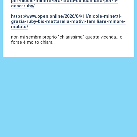
per-nicole-minetti-era-stata-condannata-per-il-
caso-ruby/
https://www.open.online/2026/04/11/nicole-minetti-
grazia-ruby-bis-mattarella-motivi-familiare-minore-
malato/
non mi sembra proprio "chiarissima" questa vicenda... o
forse è molto chiara...