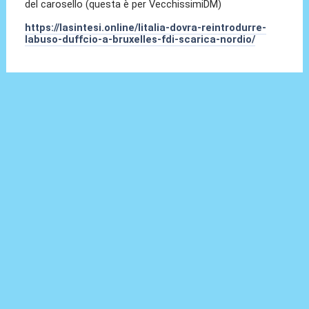
del carosello (questa è per VecchissimiDM)
https://lasintesi.online/litalia-dovra-reintrodurre-
labuso-duffcio-a-bruxelles-fdi-scarica-nordio/