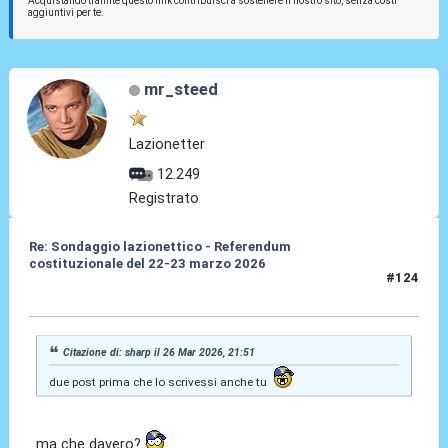
Acquistando tramite questo link contribuisci a sostenere il nostro sito, senza costi
aggiuntivi per te.
mr_steed
Lazionetter
12.249
Registrato
Re: Sondaggio lazionettico - Referendum
costituzionale del 22-23 marzo 2026
#124
26 Mar 2026, 22:47
Citazione di: sharp il 26 Mar 2026, 21:51
due post prima che lo scrivessi anche tu
ma che davero?