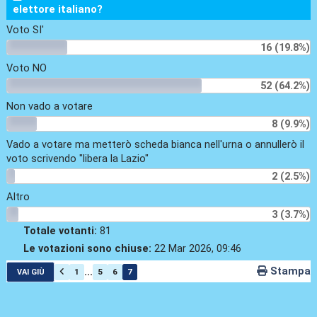
elettore italiano?
Voto SI'
16 (19.8%)
Voto NO
52 (64.2%)
Non vado a votare
8 (9.9%)
Vado a votare ma metterò scheda bianca nell'urna o annullerò il
voto scrivendo "libera la Lazio"
2 (2.5%)
Altro
3 (3.7%)
Totale votanti:
81
Le votazioni sono chiuse:
22 Mar 2026, 09:46
Stampa
...
1
5
6
7
VAI GIÙ