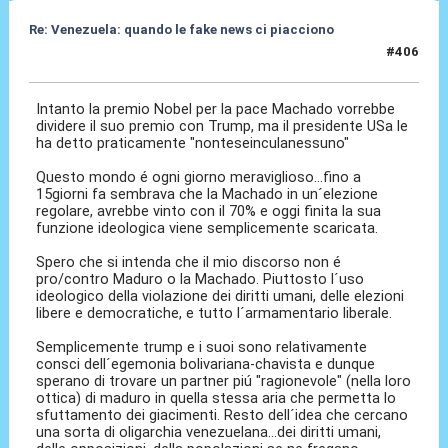
Re: Venezuela: quando le fake news ci piacciono
#406
06 Gen 2026, 15:55
Intanto la premio Nobel per la pace Machado vorrebbe
dividere il suo premio con Trump, ma il presidente USa le
ha detto praticamente "nonteseinculanessuno"
Questo mondo é ogni giorno meraviglioso...fino a
15giorni fa sembrava che la Machado in un´elezione
regolare, avrebbe vinto con il 70% e oggi finita la sua
funzione ideologica viene semplicemente scaricata.
Spero che si intenda che il mio discorso non é
pro/contro Maduro o la Machado. Piuttosto l´uso
ideologico della violazione dei diritti umani, delle elezioni
libere e democratiche, e tutto l´armamentario liberale.
Semplicemente trump e i suoi sono relativamente
consci dell´egemonia bolivariana-chavista e dunque
sperano di trovare un partner piú "ragionevole" (nella loro
ottica) di maduro in quella stessa aria che permetta lo
sfuttamento dei giacimenti. Resto dell´idea che cercano
una sorta di oligarchia venezuelana...dei diritti umani,