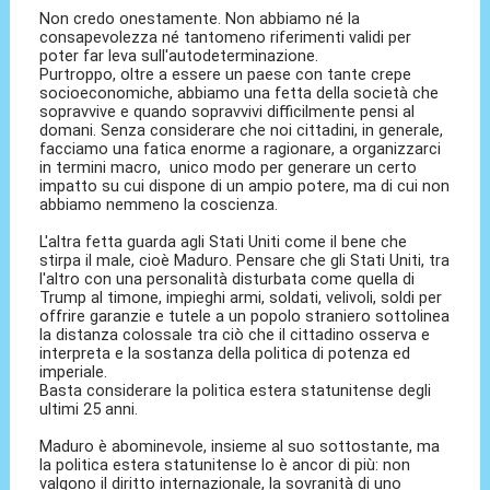
Non credo onestamente. Non abbiamo né la
consapevolezza né tantomeno riferimenti validi per
poter far leva sull'autodeterminazione.
Purtroppo, oltre a essere un paese con tante crepe
socioeconomiche, abbiamo una fetta della società che
sopravvive e quando sopravvivi difficilmente pensi al
domani. Senza considerare che noi cittadini, in generale,
facciamo una fatica enorme a ragionare, a organizzarci
in termini macro, unico modo per generare un certo
impatto su cui dispone di un ampio potere, ma di cui non
abbiamo nemmeno la coscienza.
L'altra fetta guarda agli Stati Uniti come il bene che
stirpa il male, cioè Maduro. Pensare che gli Stati Uniti, tra
l'altro con una personalità disturbata come quella di
Trump al timone, impieghi armi, soldati, velivoli, soldi per
offrire garanzie e tutele a un popolo straniero sottolinea
la distanza colossale tra ciò che il cittadino osserva e
interpreta e la sostanza della politica di potenza ed
imperiale.
Basta considerare la politica estera statunitense degli
ultimi 25 anni.
Maduro è abominevole, insieme al suo sottostante, ma
la politica estera statunitense lo è ancor di più: non
valgono il diritto internazionale, la sovranità di uno