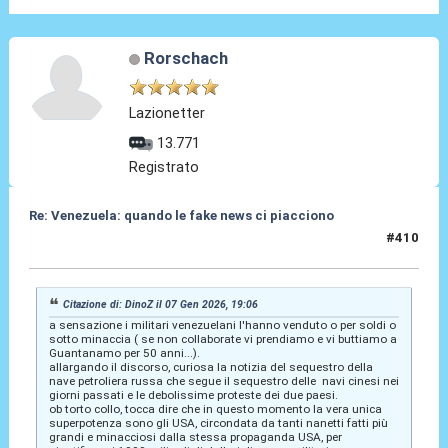
Rorschach
Lazionetter
13.771
Registrato
Re: Venezuela: quando le fake news ci piacciono
#410
07 Gen 2026, 19:23
Citazione di: DinoZ il 07 Gen 2026, 19:06
a sensazione i militari venezuelani l'hanno venduto o per soldi o
sotto minaccia ( se non collaborate vi prendiamo e vi buttiamo a
Guantanamo per 50 anni...).
allargando il discorso, curiosa la notizia del sequestro della
nave petroliera russa che segue il sequestro delle navi cinesi nei
giorni passati e le debolissime proteste dei due paesi.
ob torto collo, tocca dire che in questo momento la vera unica
superpotenza sono gli USA, circondata da tanti nanetti fatti più
grandi e minacciosi dalla stessa propaganda USA, per