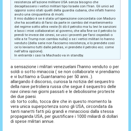
resistenza all'azione militare USA senza bisogno che
decapitassero i vertici militari tipo Israele con l'Iran. Gli unici ad
opporsi sono stati quelli della guardia cubana, che infatti hanno
avuto una cinquantina di morti.
Il mio dubbio è se è stata un'operazione concordata con Maduro
che ha accettato di farsi da parte in cambio del mantenimento
del regime sotto altra veste (ti dò il petrolio ma tu levi le sanzioni
e lasci i miei collaboratori al governo, che alla fine se il petrolio lo
prendi te invece dei cinesi, se uso i proventi per farci ospedali o
ville a te Trump non cambia nulla) o se i vertici militari lo hanno
venduto (della serie non facciamo resistenza, e lo prendete così
ce lo leviamo tutti dalle pelotas, vi prendete il petrolio ecc. come
nell'altra opzione).
In entrambi i casi la Machado va in standby.
a sensazione i militari venezuelani l'hanno venduto o per
soldi o sotto minaccia ( se non collaborate vi prendiamo
e vi buttiamo a Guantanamo per 50 anni...).
allargando il discorso, curiosa la notizia del sequestro
della nave petroliera russa che segue il sequestro delle
navi cinesi nei giorni passati e le debolissime proteste
dei due paesi.
ob torto collo, tocca dire che in questo momento la
vera unica superpotenza sono gli USA, circondata da
tanti nanetti fatti più grandi e minacciosi dalla stessa
propaganda USA, per giustificare i 1000 miliardi di dollari
di spese militari annue.