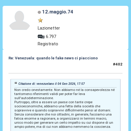
12.maggio.74
Lazionetter
6.797
Registrato
Re: Venezuela: quando le fake news ci piacciono
#402
04 Gen 2026, 21:47
Citazione di: venezuelano il 04 Gen 2026, 17:57
Non credo onestamente. Non abbiamo né la consapevolezza né
tantomeno riferimenti validi per poter far leva
sull'autodeterminazione.
Purtroppo, oltre a essere un paese con tante crepe
socioeconomiche, abbiamo una fetta della società che
sopravvive e quando sopravvivi difficilmente pensi al domani.
Senza considerare che noi cittadini, in generale, facciamo una
fatica enorme a ragionare, a organizzarci in termini macro,
unico modo per generare un certo impatto su cui dispone di un
ampio potere, ma di cui non abbiamo nemmeno la coscienza.