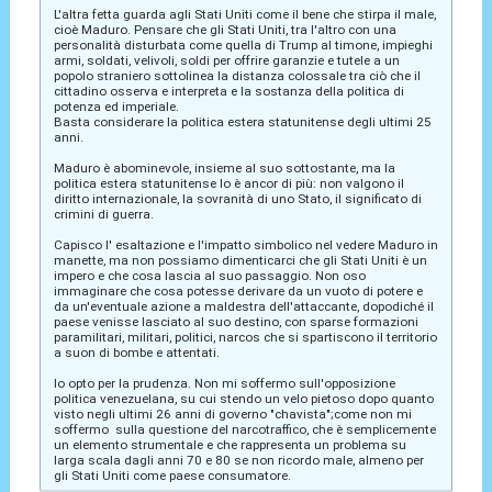
L'altra fetta guarda agli Stati Uniti come il bene che stirpa il male,
cioè Maduro. Pensare che gli Stati Uniti, tra l'altro con una
personalità disturbata come quella di Trump al timone, impieghi
armi, soldati, velivoli, soldi per offrire garanzie e tutele a un
popolo straniero sottolinea la distanza colossale tra ciò che il
cittadino osserva e interpreta e la sostanza della politica di
potenza ed imperiale.
Basta considerare la politica estera statunitense degli ultimi 25
anni.
Maduro è abominevole, insieme al suo sottostante, ma la
politica estera statunitense lo è ancor di più: non valgono il
diritto internazionale, la sovranità di uno Stato, il significato di
crimini di guerra.
Capisco l' esaltazione e l'impatto simbolico nel vedere Maduro in
manette, ma non possiamo dimenticarci che gli Stati Uniti è un
impero e che cosa lascia al suo passaggio. Non oso
immaginare che cosa potesse derivare da un vuoto di potere e
da un'eventuale azione a maldestra dell'attaccante, dopodiché il
paese venisse lasciato al suo destino, con sparse formazioni
paramilitari, militari, politici, narcos che si spartiscono il territorio
a suon di bombe e attentati.
Io opto per la prudenza. Non mi soffermo sull'opposizione
politica venezuelana, su cui stendo un velo pietoso dopo quanto
visto negli ultimi 26 anni di governo "chavista";come non mi
soffermo sulla questione del narcotraffico, che è semplicemente
un elemento strumentale e che rappresenta un problema su
larga scala dagli anni 70 e 80 se non ricordo male, almeno per
gli Stati Uniti come paese consumatore.