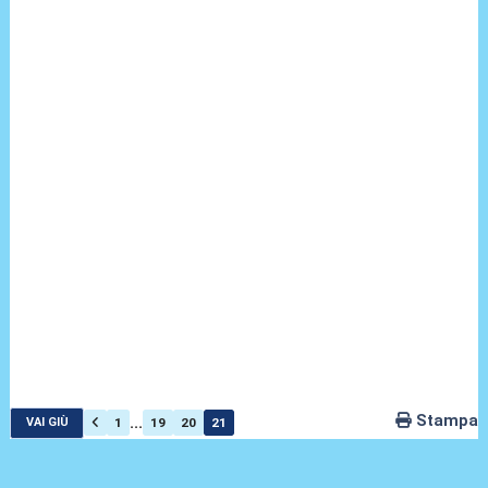
Stampa
...
1
19
20
21
VAI GIÙ