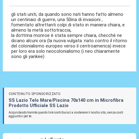
gli stati uniti, da quando sono nati hanno fatto almeno
un centinaio di guerre, una 50ina di invasioni ,
fomentato altrettanti colpi di stato in maniera chiara, e
almeno la metà sottotraccia,
la dottrina monroe è stata sempre chiara, checchè ne
dicano alcuni ora (la nuova vulgata :nato contro il ritorno
del colonialismo europeo verso il centroamerica) invece
per loro era solo neocolonialismo (i neo chiaramente
sono gli yankee)
CONTENUTO SPONSORIZZATO
SS Lazio Telo Mare/Piscina 70x140 cm in Microfibra
Prodotto Ufficiale SS Lazio
Acquistando tramite questo link contribuisci a sostenere il nostro sito, senza costi
aggiuntivi per te.