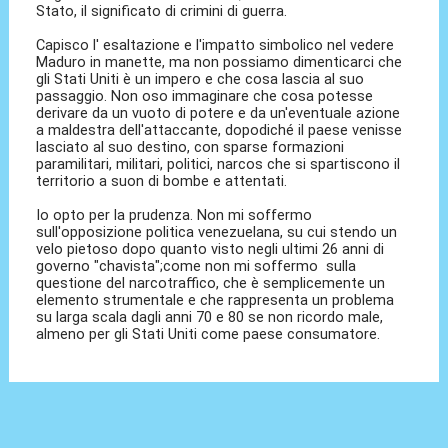
Stato, il significato di crimini di guerra.
Capisco l' esaltazione e l'impatto simbolico nel vedere
Maduro in manette, ma non possiamo dimenticarci che
gli Stati Uniti è un impero e che cosa lascia al suo
passaggio. Non oso immaginare che cosa potesse
derivare da un vuoto di potere e da un'eventuale azione
a maldestra dell'attaccante, dopodiché il paese venisse
lasciato al suo destino, con sparse formazioni
paramilitari, militari, politici, narcos che si spartiscono il
territorio a suon di bombe e attentati.
Io opto per la prudenza. Non mi soffermo
sull'opposizione politica venezuelana, su cui stendo un
velo pietoso dopo quanto visto negli ultimi 26 anni di
governo "chavista";come non mi soffermo sulla
questione del narcotraffico, che è semplicemente un
elemento strumentale e che rappresenta un problema
su larga scala dagli anni 70 e 80 se non ricordo male,
almeno per gli Stati Uniti come paese consumatore.