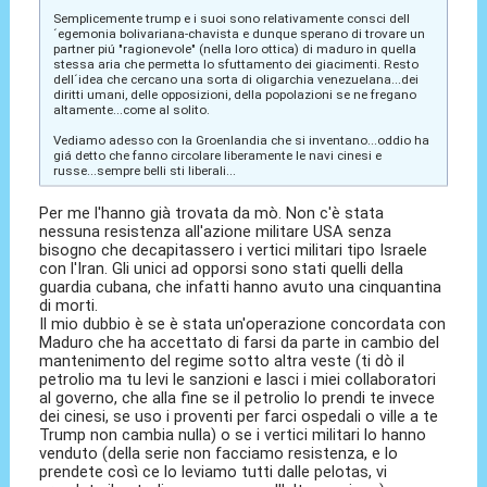
Semplicemente trump e i suoi sono relativamente consci dell
´egemonia bolivariana-chavista e dunque sperano di trovare un
partner piú "ragionevole" (nella loro ottica) di maduro in quella
stessa aria che permetta lo sfuttamento dei giacimenti. Resto
dell´idea che cercano una sorta di oligarchia venezuelana...dei
diritti umani, delle opposizioni, della popolazioni se ne fregano
altamente...come al solito.
Vediamo adesso con la Groenlandia che si inventano...oddio ha
giá detto che fanno circolare liberamente le navi cinesi e
russe...sempre belli sti liberali...
Per me l'hanno già trovata da mò. Non c'è stata
nessuna resistenza all'azione militare USA senza
bisogno che decapitassero i vertici militari tipo Israele
con l'Iran. Gli unici ad opporsi sono stati quelli della
guardia cubana, che infatti hanno avuto una cinquantina
di morti.
Il mio dubbio è se è stata un'operazione concordata con
Maduro che ha accettato di farsi da parte in cambio del
mantenimento del regime sotto altra veste (ti dò il
petrolio ma tu levi le sanzioni e lasci i miei collaboratori
al governo, che alla fine se il petrolio lo prendi te invece
dei cinesi, se uso i proventi per farci ospedali o ville a te
Trump non cambia nulla) o se i vertici militari lo hanno
venduto (della serie non facciamo resistenza, e lo
prendete così ce lo leviamo tutti dalle pelotas, vi