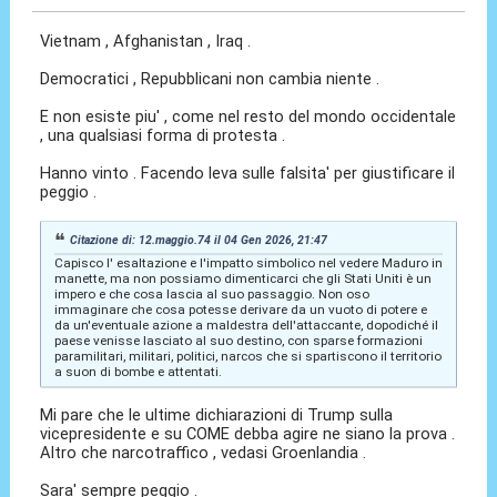
Vietnam , Afghanistan , Iraq .
Democratici , Repubblicani non cambia niente .
E non esiste piu' , come nel resto del mondo occidentale
, una qualsiasi forma di protesta .
Hanno vinto . Facendo leva sulle falsita' per giustificare il
peggio .
Citazione di: 12.maggio.74 il 04 Gen 2026, 21:47
Capisco l' esaltazione e l'impatto simbolico nel vedere Maduro in
manette, ma non possiamo dimenticarci che gli Stati Uniti è un
impero e che cosa lascia al suo passaggio. Non oso
immaginare che cosa potesse derivare da un vuoto di potere e
da un'eventuale azione a maldestra dell'attaccante, dopodiché il
paese venisse lasciato al suo destino, con sparse formazioni
paramilitari, militari, politici, narcos che si spartiscono il territorio
a suon di bombe e attentati.
Mi pare che le ultime dichiarazioni di Trump sulla
vicepresidente e su COME debba agire ne siano la prova .
Altro che narcotraffico , vedasi Groenlandia .
Sara' sempre peggio .