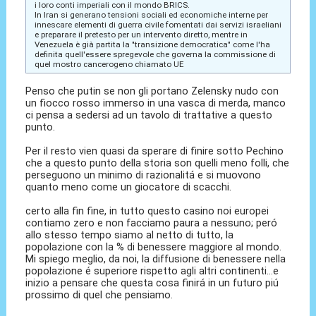
i loro conti imperiali con il mondo BRICS.
In Iran si generano tensioni sociali ed economiche interne per
innescare elementi di guerra civile fomentati dai servizi israeliani
e preparare il pretesto per un intervento diretto, mentre in
Venezuela è già partita la "transizione democratica" come l'ha
definita quell'essere spregevole che governa la commissione di
quel mostro cancerogeno chiamato UE
Penso che putin se non gli portano Zelensky nudo con
un fiocco rosso immerso in una vasca di merda, manco
ci pensa a sedersi ad un tavolo di trattative a questo
punto.
Per il resto vien quasi da sperare di finire sotto Pechino
che a questo punto della storia son quelli meno folli, che
perseguono un minimo di razionalitá e si muovono
quanto meno come un giocatore di scacchi.
certo alla fin fine, in tutto questo casino noi europei
contiamo zero e non facciamo paura a nessuno; peró
allo stesso tempo siamo al netto di tutto, la
popolazione con la % di benessere maggiore al mondo.
Mi spiego meglio, da noi, la diffusione di benessere nella
popolazione é superiore rispetto agli altri continenti...e
inizio a pensare che questa cosa finirá in un futuro piú
prossimo di quel che pensiamo.