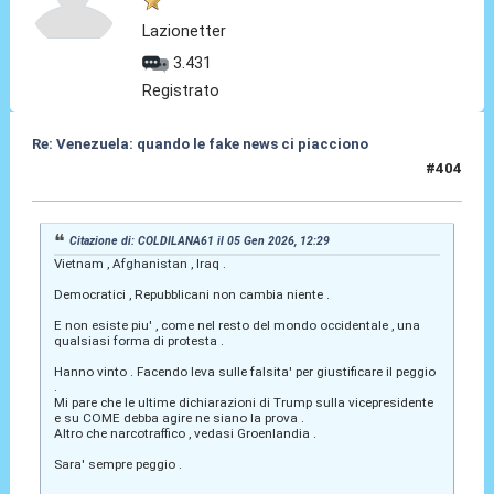
Lazionetter
3.431
Registrato
Re: Venezuela: quando le fake news ci piacciono
#404
05 Gen 2026, 13:12
Citazione di: COLDILANA61 il 05 Gen 2026, 12:29
Vietnam , Afghanistan , Iraq .
Democratici , Repubblicani non cambia niente .
E non esiste piu' , come nel resto del mondo occidentale , una
qualsiasi forma di protesta .
Hanno vinto . Facendo leva sulle falsita' per giustificare il peggio
.
Mi pare che le ultime dichiarazioni di Trump sulla vicepresidente
e su COME debba agire ne siano la prova .
Altro che narcotraffico , vedasi Groenlandia .
Sara' sempre peggio .