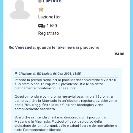
LaFonte
Lazionetter
1.680
Registrato
Re: Venezuela: quando le fake news ci piacciono
#408
07 Gen 2026, 12:47
Citazione di: RG-Lazio il 06 Gen 2026, 15:55
Intanto la premio Nobel per la pace Machado vorrebbe dividere il
suo premio con Trump, ma il presidente USa le ha detto
praticamente "nonteseinculanessuno"
Questo mondo é ogni giorno meraviglioso...fino a 15giorni fa
sembrava che la Machado in un´elezione regolare, avrebbe vinto
con il 70% e oggi finita la sua funzione ideologica viene
semplicemente scaricata.
Spero che si intenda che il mio discorso non é pro/contro
Maduro o la Machado. Piuttosto l´uso ideologico della
violazione dei diritti umani, delle elezioni libere e democratiche, e
tutto l´armamentario liberale.