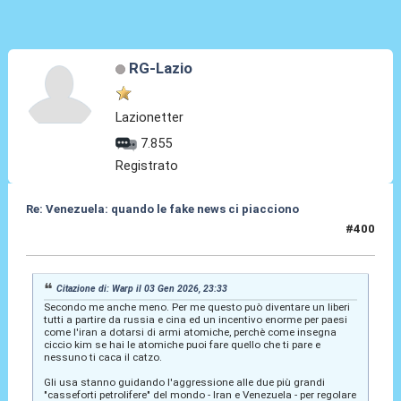
RG-Lazio
Lazionetter
7.855
Registrato
Re: Venezuela: quando le fake news ci piacciono
#400
04 Gen 2026, 11:24
Citazione di: Warp il 03 Gen 2026, 23:33
Secondo me anche meno. Per me questo può diventare un liberi
tutti a partire da russia e cina ed un incentivo enorme per paesi
come l'iran a dotarsi di armi atomiche, perchè come insegna
ciccio kim se hai le atomiche puoi fare quello che ti pare e
nessuno ti caca il catzo.
Gli usa stanno guidando l'aggressione alle due più grandi
"casseforti petrolifere" del mondo - Iran e Venezuela - per regolare