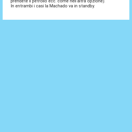
prendete il petrolio ecc. come nell'altra opzione).
In entrambi i casi la Machado va in standby.