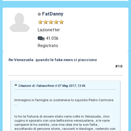
FatDanny
Lazionetter
41.056
Registrato
Re:Venezuela: quando le fake news ci piacciono
#10
07 Mag 2017, 17:16
Citazione di: Fabiano9mm il 07 Mag 2017, 13:46
Immagino in famiglia si sosteneva lo squisito Pedro Carmona
...
Io ho la fortuna di essere stato varie volte in Venezuela , mio
cugino è sposato con una bellissima venezuelana , e le varie
campane le ho sentite , una mia idea me la son fatta ,
ascoltando di persona storie , racconti e ideologie , vedendo con