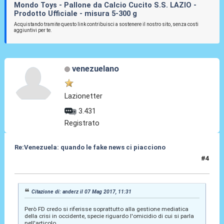
Mondo Toys - Pallone da Calcio Cucito S.S. LAZIO -
Prodotto Ufficiale - misura 5-300 g
Acquistando tramite questo link contribuisci a sostenere il nostro sito, senza costi
aggiuntivi per te.
venezuelano
Lazionetter
3.431
Registrato
Re:Venezuela: quando le fake news ci piacciono
#4
07 Mag 2017, 12:15
Citazione di: anderz il 07 Mag 2017, 11:31
Però FD credo si riferisse soprattutto alla gestione mediatica
della crisi in occidente, specie riguardo l'omicidio di cui si parla
nell'articolo.