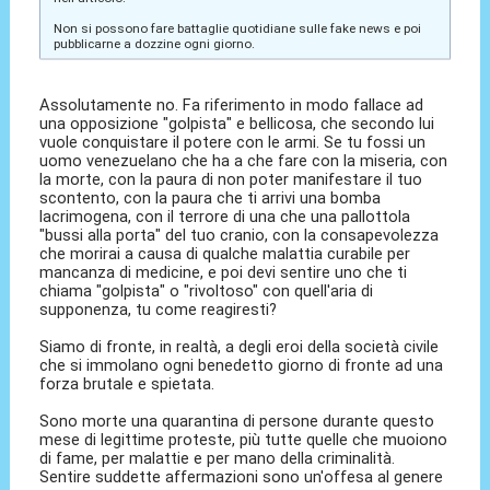
Non si possono fare battaglie quotidiane sulle fake news e poi
pubblicarne a dozzine ogni giorno.
Assolutamente no. Fa riferimento in modo fallace ad
una opposizione "golpista" e bellicosa, che secondo lui
vuole conquistare il potere con le armi. Se tu fossi un
uomo venezuelano che ha a che fare con la miseria, con
la morte, con la paura di non poter manifestare il tuo
scontento, con la paura che ti arrivi una bomba
lacrimogena, con il terrore di una che una pallottola
"bussi alla porta" del tuo cranio, con la consapevolezza
che morirai a causa di qualche malattia curabile per
mancanza di medicine, e poi devi sentire uno che ti
chiama "golpista" o "rivoltoso" con quell'aria di
supponenza, tu come reagiresti?
Siamo di fronte, in realtà, a degli eroi della società civile
che si immolano ogni benedetto giorno di fronte ad una
forza brutale e spietata.
Sono morte una quarantina di persone durante questo
mese di legittime proteste, più tutte quelle che muoiono
di fame, per malattie e per mano della criminalità.
Sentire suddette affermazioni sono un'offesa al genere