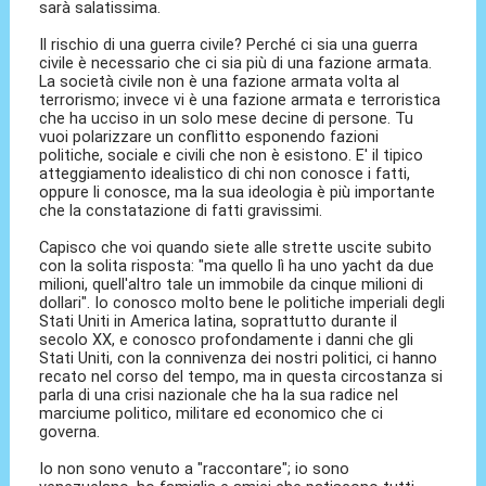
sarà salatissima.
Il rischio di una guerra civile? Perché ci sia una guerra
civile è necessario che ci sia più di una fazione armata.
La società civile non è una fazione armata volta al
terrorismo; invece vi è una fazione armata e terroristica
che ha ucciso in un solo mese decine di persone. Tu
vuoi polarizzare un conflitto esponendo fazioni
politiche, sociale e civili che non è esistono. E' il tipico
atteggiamento idealistico di chi non conosce i fatti,
oppure li conosce, ma la sua ideologia è più importante
che la constatazione di fatti gravissimi.
Capisco che voi quando siete alle strette uscite subito
con la solita risposta: "ma quello lì ha uno yacht da due
milioni, quell'altro tale un immobile da cinque milioni di
dollari". Io conosco molto bene le politiche imperiali degli
Stati Uniti in America latina, soprattutto durante il
secolo XX, e conosco profondamente i danni che gli
Stati Uniti, con la connivenza dei nostri politici, ci hanno
recato nel corso del tempo, ma in questa circostanza si
parla di una crisi nazionale che ha la sua radice nel
marciume politico, militare ed economico che ci
governa.
Io non sono venuto a "raccontare"; io sono