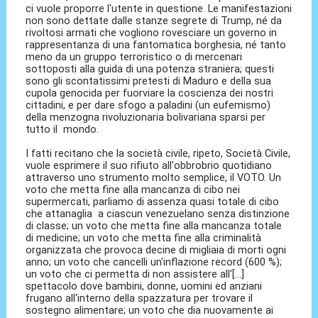
ci vuole proporre l'utente in questione. Le manifestazioni
non sono dettate dalle stanze segrete di Trump, né da
rivoltosi armati che vogliono rovesciare un governo in
rappresentanza di una fantomatica borghesia, né tanto
meno da un gruppo terroristico o di mercenari
sottoposti alla guida di una potenza straniera; questi
sono gli scontatissimi pretesti di Maduro e della sua
cupola genocida per fuorviare la coscienza dei nostri
cittadini, e per dare sfogo a paladini (un eufemismo)
della menzogna rivoluzionaria bolivariana sparsi per
tutto il mondo.
I fatti recitano che la società civile, ripeto, Società Civile,
vuole esprimere il suo rifiuto all'obbrobrio quotidiano
attraverso uno strumento molto semplice, il VOTO. Un
voto che metta fine alla mancanza di cibo nei
supermercati, parliamo di assenza quasi totale di cibo
che attanaglia a ciascun venezuelano senza distinzione
di classe; un voto che metta fine alla mancanza totale
di medicine; un voto che metta fine alla criminalità
organizzata che provoca decine di migliaia di morti ogni
anno; un voto che cancelli un'inflazione record (600 %);
un voto che ci permetta di non assistere all'[...]
spettacolo dove bambini, donne, uomini ed anziani
frugano all'interno della spazzatura per trovare il
sostegno alimentare; un voto che dia nuovamente ai