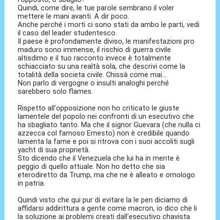
Quindi, come dire, le tue parole sembrano il voler
mettere le mani avanti. A dir poco.
Anche perché i morti ci sono stati da ambo le parti, vedi
il caso del leader studentesco.
Il paese è profondamente diviso, le manifestazioni pro
maduro sono immense, il rischio di guerra civile
altisdimo e il tuo racconto invece è totalmente
schiacciato su una realtà sola, che descrivi come la
totalità della societa civile. Chissà come mai...
Non parlo di vergogne o insulti analoghi perché
sarebbero solo flames.
Rispetto all'opposizione non ho criticato le giuste
lamentele del popolo nei confronti di un esecutivo che
ha sbagliato tanto. Ma che il signor Guevara (che nulla ci
azzecca col famoso Ernesto) non è credibile quando
lamenta la fame e poi si ritrova con i suoi accoliti sugli
yacht di sua proprietà.
Sto dicendo che il Venezuela che lui ha in mente è
peggio di quello attuale. Non ho detto che sia
eterodiretto da Trump, ma che ne è alleato e omologo
in patria.
Quindi visto che qui pur di evitare la le pen diciamo di
affidarsi addirittura a gente come macron, io dico che li
la soluzione ai problemi creati dall'esecutivo chavista