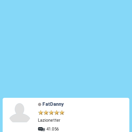
FatDanny
Lazionetter
41.056