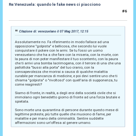
Re:Venezuela: quando le fake news ci piacciono
#6
07 Mag 2017, 12:24
Citazione di: venezuelano il 07 Mag 2017, 12:15
Assolutamente no. Fa riferimento in modo fallace ad una
opposizione "golpista" e bellicosa, che secondo lui vuole
conquistare il potere con le armi. Se tu fossi un uomo
venezuelano che ha a che fare con la miseria, con la morte, con
la paura di non poter manifestare il tuo scontento, con la paura
che ti arrivi una bomba lacrimogena, con il terrore di una che una
pallottola "bussi alla porta" del tuo cranio, con la
consapevolezza che morirai a causa di qualche malattia
curabile per mancanza di medicine, e poi devi sentire uno che ti
chiama "golpista" o "rivoltoso" con quell'aria di supponenza, tu
come reagiresti?
Siamo di fronte, in realtà, a degli eroi della società civile che si
immolano ogni benedetto giorno di fronte ad una forza brutale e
spietata.
Sono morte una quarantina di persone durante questo mese di
legittime proteste, più tutte quelle che muoiono di fame, per
malattie e per mano della criminalità. Sentire suddette
affermazioni sono un'offesa al genere umano.