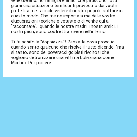
venezuelano, ho famiglia e amici che patiscono tutti
giorni una situazione terrificanti provocata dai vostri
profeti; a me fa male vedere il nostro popolo soffrire in
questo modo. Che me ne importa a me delle vostre
elucubrazioni teoriche e vetuste o di venire qui a
"raccontare", quando le nostre madri, i nostri amici, i
nostri padri, sono costretti a vivere nell'inferno.
Ti fa schifo la "doppiezza"? Pensa te cosa provo io
quando sento qualcuno che risolve il tutto dicendo: "ma
si tanto, sono dei poveracci golpisti rivoltosi che
vogliono detronizzare una vittima bolivariana come
Maduro. Per piacere...