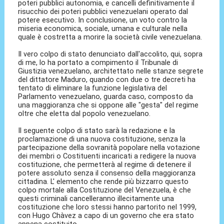
poteri pubblici autonomia, e cancelli definitivamente il
risucchio dei poteri pubblici venezuelani operato dal
potere esecutivo. In conclusione, un voto contro la
miseria economica, sociale, umana e culturale nella
quale è costretta a morire la società civile venezuelana.
Il vero colpo di stato denunciato dall'accolito, qui, sopra
di me, lo ha portato a compimento il Tribunale di
Giustizia venezuelano, architettato nelle stanze segrete
del dittatore Maduro, quando con due o tre decreti ha
tentato di eliminare la funzione legislativa del
Parlamento venezuelano, guarda caso, composto da
una maggioranza che si oppone alle "gesta" del regime
oltre che eletta dal popolo venezuelano.
Il seguente colpo di stato sarà la redazione e la
proclamazione di una nuova costituzione, senza la
partecipazione della sovranità popolare nella votazione
dei membri o Costituenti incaricati a redigere la nuova
costituzione, che permetterà al regime di detenere il
potere assoluto senza il consenso della maggioranza
cittadina. L' elemento che rende più bizzarro questo
colpo mortale alla Costituzione del Venezuela, è che
questi criminali cancelleranno illecitamente una
costituzione che loro stessi hanno partorito nel 1999,
con Hugo Chàvez a capo di un governo che era stato
appena costituito.