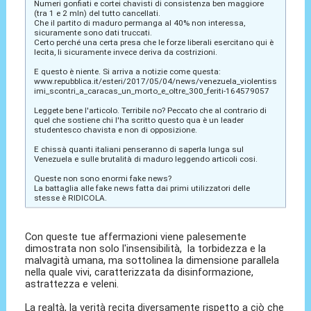
Numeri gonfiati e cortei chavisti di consistenza ben maggiore
(tra 1 e 2 mln) del tutto cancellati.
Che il partito di maduro permanga al 40% non interessa,
sicuramente sono dati truccati.
Certo perché una certa presa che le forze liberali esercitano qui è
lecita, li sicuramente invece deriva da costrizioni.
E questo è niente. Si arriva a notizie come questa:
www.repubblica.it/esteri/2017/05/04/news/venezuela_violentiss
imi_scontri_a_caracas_un_morto_e_oltre_300_feriti-164579057
Leggete bene l'articolo. Terribile no? Peccato che al contrario di
quel che sostiene chi l'ha scritto questo qua è un leader
studentesco chavista e non di opposizione.
E chissà quanti italiani penseranno di saperla lunga sul
Venezuela e sulle brutalità di maduro leggendo articoli cosi.
Queste non sono enormi fake news?
La battaglia alle fake news fatta dai primi utilizzatori delle
stesse è RIDICOLA.
Con queste tue affermazioni viene palesemente
dimostrata non solo l'insensibilità, la torbidezza e la
malvagità umana, ma sottolinea la dimensione parallela
nella quale vivi, caratterizzata da disinformazione,
astrattezza e veleni.
La realtà, la verità recita diversamente rispetto a ciò che