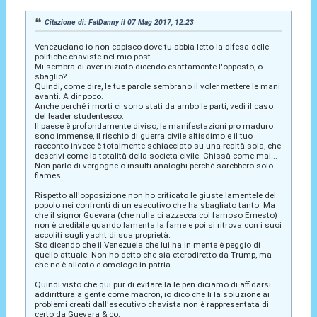
Citazione di: FatDanny il 07 Mag 2017, 12:23
Venezuelano io non capisco dove tu abbia letto la difesa delle
politiche chaviste nel mio post.
Mi sembra di aver iniziato dicendo esattamente l'opposto, o
sbaglio?
Quindi, come dire, le tue parole sembrano il voler mettere le mani
avanti. A dir poco.
Anche perché i morti ci sono stati da ambo le parti, vedi il caso
del leader studentesco.
Il paese è profondamente diviso, le manifestazioni pro maduro
sono immense, il rischio di guerra civile altisdimo e il tuo
racconto invece è totalmente schiacciato su una realtà sola, che
descrivi come la totalità della societa civile. Chissà come mai...
Non parlo di vergogne o insulti analoghi perché sarebbero solo
flames.
Rispetto all'opposizione non ho criticato le giuste lamentele del
popolo nei confronti di un esecutivo che ha sbagliato tanto. Ma
che il signor Guevara (che nulla ci azzecca col famoso Ernesto)
non è credibile quando lamenta la fame e poi si ritrova con i suoi
accoliti sugli yacht di sua proprietà.
Sto dicendo che il Venezuela che lui ha in mente è peggio di
quello attuale. Non ho detto che sia eterodiretto da Trump, ma
che ne è alleato e omologo in patria.
Quindi visto che qui pur di evitare la le pen diciamo di affidarsi
addirittura a gente come macron, io dico che li la soluzione ai
problemi creati dall'esecutivo chavista non è rappresentata di
certo da Guevara & co.