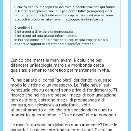
E che fa schifo la doppiezza dei media occidentali che qui fanno
di tutto per rappresentare la le pen come hitler (a ragione) e per
ragioni analoghe (gli interessi dei capitali europei) non si fanno
scrupoli a produrre fake news in appoggio a sta robaccia.
0 credibilità
0 interessi a difendere la democrazia.
0 interessi ad una giusta informazione.
In Europa come in sud america questi media vogliono solo
aiutare le ragioni di determinati e specifici interessi
L'unico che mette le mani avanti è colui che per
difendere un'ideologia marcia e moribonda cerca
qualsiasi elemento teoretico per mantenerla in vita.
Tu hai parlato di cortei "golpisti" deridendo in questo
modo le vittime di un massacro. Le "fake news" sul
Venezuela che tu denunci sono prive di fondamento. Ti
ricordo che nel nostro paese i mezzi di comunicazione
non esistono; esistono mezzi di propaganda e di
censura, sia televisivi sia radiofonici, volti
all'occultamento di ciò che sta accadendo in questo
momento; queste sono le "fake news" che io conosco.
Le manifestazione pro Maduro sono immense? Dove le
hai viste? Un paese profondamente diviso? Certo, un