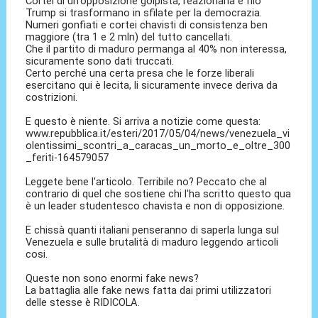
Cortei di un'opposizione golpista, reazionaria e filo
Trump si trasformano in sfilate per la democrazia.
Numeri gonfiati e cortei chavisti di consistenza ben
maggiore (tra 1 e 2 mln) del tutto cancellati.
Che il partito di maduro permanga al 40% non interessa,
sicuramente sono dati truccati.
Certo perché una certa presa che le forze liberali
esercitano qui è lecita, li sicuramente invece deriva da
costrizioni.
E questo è niente. Si arriva a notizie come questa:
www.repubblica.it/esteri/2017/05/04/news/venezuela_vi
olentissimi_scontri_a_caracas_un_morto_e_oltre_300
_feriti-164579057
Leggete bene l'articolo. Terribile no? Peccato che al
contrario di quel che sostiene chi l'ha scritto questo qua
è un leader studentesco chavista e non di opposizione.
E chissà quanti italiani penseranno di saperla lunga sul
Venezuela e sulle brutalità di maduro leggendo articoli
cosi.
Queste non sono enormi fake news?
La battaglia alle fake news fatta dai primi utilizzatori
delle stesse è RIDICOLA.