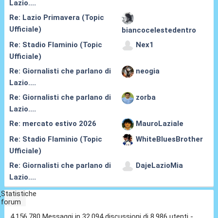
Lazio....
Re: Lazio Primavera (Topic
Ufficiale)
biancocelestedentro
Re: Stadio Flaminio (Topic
Nex1
Ufficiale)
Re: Giornalisti che parlano di
neogia
Lazio....
Re: Giornalisti che parlano di
zorba
Lazio....
Re: mercato estivo 2026
MauroLaziale
Re: Stadio Flaminio (Topic
WhiteBluesBrother
Ufficiale)
Re: Giornalisti che parlano di
DajeLazioMia
Lazio....
Statistiche
forum
4.156.780 Messaggi in 32.094 discussioni di 8.986 utenti -