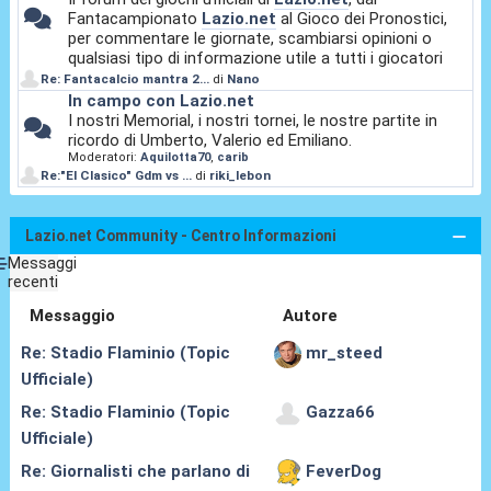
Fantacampionato
Lazio.net
al Gioco dei Pronostici,
per commentare le giornate, scambiarsi opinioni o
qualsiasi tipo di informazione utile a tutti i giocatori
Re: Fantacalcio mantra 2...
di
Nano
In campo con Lazio.net
I nostri Memorial, i nostri tornei, le nostre partite in
ricordo di Umberto, Valerio ed Emiliano.
Moderatori:
Aquilotta70
,
carib
Re:"El Clasico" Gdm vs ...
di
riki_lebon
Lazio.net Community - Centro Informazioni
Messaggi
recenti
Messaggio
Autore
Re: Stadio Flaminio (Topic
mr_steed
Ufficiale)
Re: Stadio Flaminio (Topic
Gazza66
Ufficiale)
Re: Giornalisti che parlano di
FeverDog