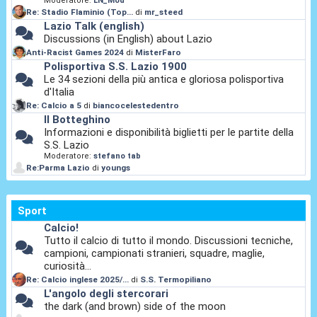
Moderatore:
LN_Mod
Re: Stadio Flaminio (Top...
di
mr_steed
Lazio Talk (english)
Discussions (in English) about Lazio
Anti-Racist Games 2024
di
MisterFaro
Polisportiva S.S. Lazio 1900
Le 34 sezioni della più antica e gloriosa polisportiva
d'Italia
Re: Calcio a 5
di
biancocelestedentro
Il Botteghino
Informazioni e disponibilità biglietti per le partite della
S.S. Lazio
Moderatore:
stefano tab
Re:Parma Lazio
di
youngs
Sport
Calcio!
Tutto il calcio di tutto il mondo. Discussioni tecniche,
campioni, campionati stranieri, squadre, maglie,
curiosità...
Re: Calcio inglese 2025/...
di
S.S. Termopiliano
L'angolo degli stercorari
the dark (and brown) side of the moon