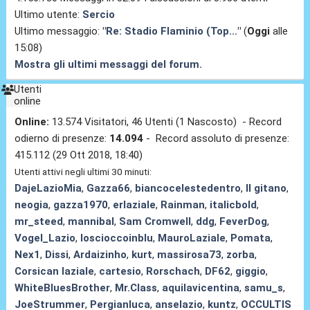
Ultimo utente:
Sercio
Ultimo messaggio:
"
Re: Stadio Flaminio (Top...
"
(
Oggi
alle
15:08)
Mostra gli ultimi messaggi del forum.
Utenti
online
Online:
13.574 Visitatori, 46 Utenti (1 Nascosto) - Record
odierno di presenze:
14.094
- Record assoluto di presenze:
415.112 (29 Ott 2018, 18:40)
Utenti attivi negli ultimi 30 minuti:
DajeLazioMia
,
Gazza66
,
biancocelestedentro
,
Il gitano
,
neogia
,
gazza1970
,
erlaziale
,
Rainman
,
italicbold
,
mr_steed
,
mannibal
,
Sam Cromwell
,
ddg
,
FeverDog
,
Vogel_Lazio
,
loscioccoinblu
,
MauroLaziale
,
Pomata
,
Nex1
,
Dissi
,
Ardaizinho
,
kurt
,
massirosa73
,
zorba
,
Corsican laziale
,
cartesio
,
Rorschach
,
DF62
,
giggio
,
WhiteBluesBrother
,
Mr.Class
,
aquilavicentina
,
samu_s
,
JoeStrummer
,
Pergianluca
,
anselazio
,
kuntz
,
OCCULTIS