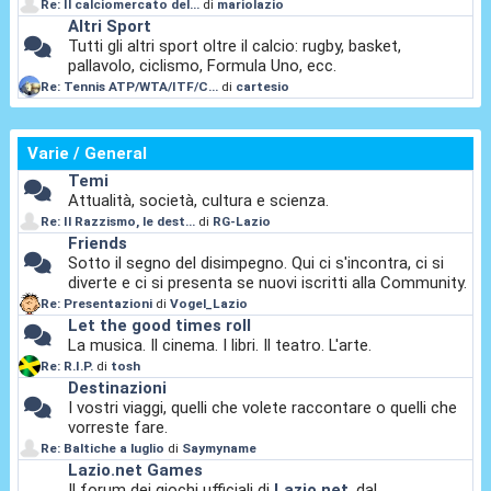
Re: Il calciomercato del...
di
mariolazio
Altri Sport
Tutti gli altri sport oltre il calcio: rugby, basket,
pallavolo, ciclismo, Formula Uno, ecc.
Re: Tennis ATP/WTA/ITF/C...
di
cartesio
Varie / General
Temi
Attualità, società, cultura e scienza.
Re: Il Razzismo, le dest...
di
RG-Lazio
Friends
Sotto il segno del disimpegno. Qui ci s'incontra, ci si
diverte e ci si presenta se nuovi iscritti alla Community.
Re: Presentazioni
di
Vogel_Lazio
Let the good times roll
La musica. Il cinema. I libri. Il teatro. L'arte.
Re: R.I.P.
di
tosh
Destinazioni
I vostri viaggi, quelli che volete raccontare o quelli che
vorreste fare.
Re: Baltiche a luglio
di
Saymyname
Lazio.net Games
Il forum dei giochi ufficiali di
Lazio.net
, dal