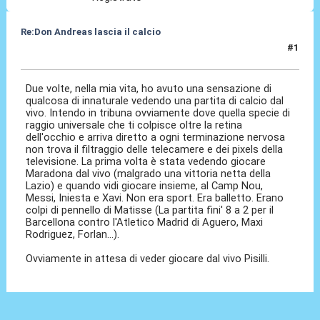
Re:Don Andreas lascia il calcio
#1
09 Ott 2024, 10:31
Due volte, nella mia vita, ho avuto una sensazione di
qualcosa di innaturale vedendo una partita di calcio dal
vivo. Intendo in tribuna ovviamente dove quella specie di
raggio universale che ti colpisce oltre la retina
dell'occhio e arriva diretto a ogni terminazione nervosa
non trova il filtraggio delle telecamere e dei pixels della
televisione. La prima volta è stata vedendo giocare
Maradona dal vivo (malgrado una vittoria netta della
Lazio) e quando vidi giocare insieme, al Camp Nou,
Messi, Iniesta e Xavi. Non era sport. Era balletto. Erano
colpi di pennello di Matisse (La partita fini' 8 a 2 per il
Barcellona contro l'Atletico Madrid di Aguero, Maxi
Rodriguez, Forlan...).
Ovviamente in attesa di veder giocare dal vivo Pisilli.