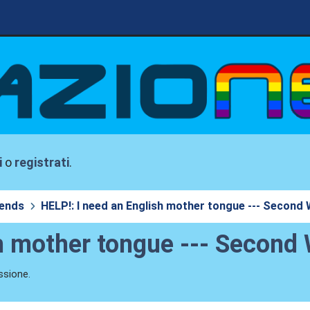
i
o
registrati
.
iends
HELP!: I need an English mother tongue --- Second
sh mother tongue --- Secon
ssione.