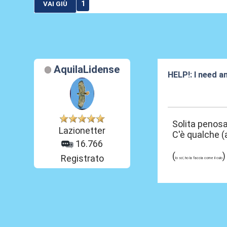
1
VAI GIÙ
AquilaLidense
HELP!: I need 
28 Gen 2013, 13
Solita penos
Lazionetter
C'è qualche (
16.766
(
)
Registrato
lo so', ho la faccia come il culo