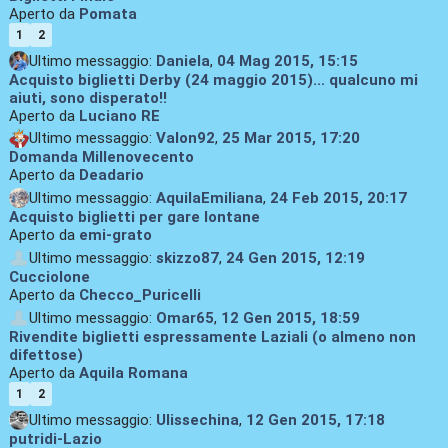
Aperto da
Pomata
1
2
Ultimo messaggio:
Daniela
,
04 Mag 2015, 15:15
Acquisto biglietti Derby (24 maggio 2015)... qualcuno mi
aiuti, sono disperato!!
Aperto da
Luciano RE
Ultimo messaggio:
Valon92
,
25 Mar 2015, 17:20
Domanda Millenovecento
Aperto da
Deadario
Ultimo messaggio:
AquilaEmiliana
,
24 Feb 2015, 20:17
Acquisto biglietti per gare lontane
Aperto da
emi-grato
Ultimo messaggio:
skizzo87
,
24 Gen 2015, 12:19
Cucciolone
Aperto da
Checco_Puricelli
Ultimo messaggio:
Omar65
,
12 Gen 2015, 18:59
Rivendite biglietti espressamente Laziali (o almeno non
difettose)
Aperto da
Aquila Romana
1
2
Ultimo messaggio:
Ulissechina
,
12 Gen 2015, 17:18
putridi-Lazio