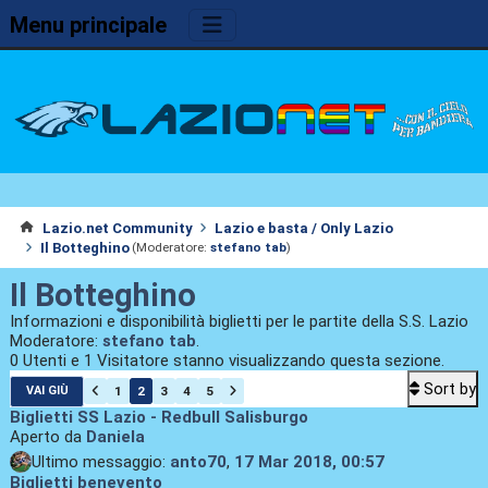
Menu principale
Lazio.net Community
Lazio e basta / Only Lazio
Il Botteghino
(Moderatore:
stefano tab
)
Il Botteghino
Informazioni e disponibilità biglietti per le partite della S.S. Lazio
Moderatore:
stefano tab
.
0 Utenti e 1 Visitatore stanno visualizzando questa sezione.
Sort by
1
2
3
4
5
VAI GIÙ
Biglietti SS Lazio - Redbull Salisburgo
Aperto da
Daniela
Ultimo messaggio:
anto70
,
17 Mar 2018, 00:57
Biglietti benevento