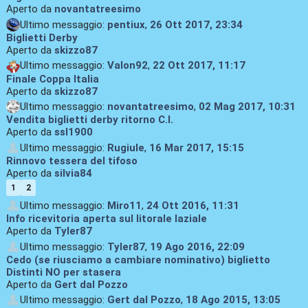
Aperto da
novantatreesimo
Ultimo messaggio:
pentiux
,
26 Ott 2017, 23:34
Biglietti Derby
Aperto da
skizzo87
Ultimo messaggio:
Valon92
,
22 Ott 2017, 11:17
Finale Coppa Italia
Aperto da
skizzo87
Ultimo messaggio:
novantatreesimo
,
02 Mag 2017, 10:31
Vendita biglietti derby ritorno C.I.
Aperto da
ssl1900
Ultimo messaggio:
Rugiule
,
16 Mar 2017, 15:15
Rinnovo tessera del tifoso
Aperto da
silvia84
1
2
Ultimo messaggio:
Miro11
,
24 Ott 2016, 11:31
Info ricevitoria aperta sul litorale laziale
Aperto da
Tyler87
Ultimo messaggio:
Tyler87
,
19 Ago 2016, 22:09
Cedo (se riusciamo a cambiare nominativo) biglietto
Distinti NO per stasera
Aperto da
Gert dal Pozzo
Ultimo messaggio:
Gert dal Pozzo
,
18 Ago 2015, 13:05