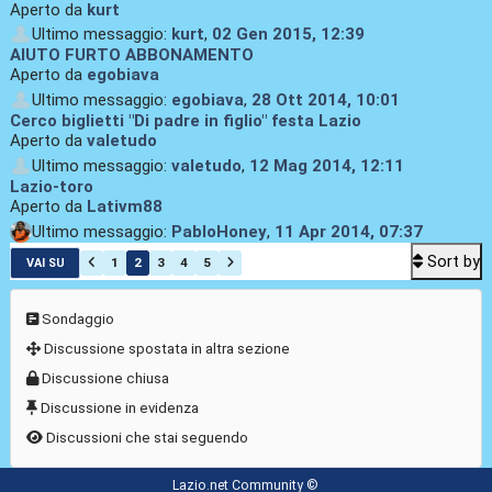
Aperto da
kurt
Ultimo messaggio:
kurt
,
02 Gen 2015, 12:39
AIUTO FURTO ABBONAMENTO
Aperto da
egobiava
Ultimo messaggio:
egobiava
,
28 Ott 2014, 10:01
Cerco biglietti "Di padre in figlio" festa Lazio
Aperto da
valetudo
Ultimo messaggio:
valetudo
,
12 Mag 2014, 12:11
Lazio-toro
Aperto da
Lativm88
Ultimo messaggio:
PabloHoney
,
11 Apr 2014, 07:37
Sort by
1
2
3
4
5
VAI SU
Sondaggio
Discussione spostata in altra sezione
Discussione chiusa
Discussione in evidenza
Discussioni che stai seguendo
Lazio.net Community ©