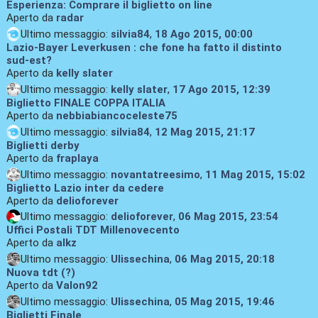
Esperienza: Comprare il biglietto on line
Aperto da
radar
Ultimo messaggio:
silvia84
,
18 Ago 2015, 00:00
Lazio-Bayer Leverkusen : che fone ha fatto il distinto
sud-est?
Aperto da
kelly slater
Ultimo messaggio:
kelly slater
,
17 Ago 2015, 12:39
Biglietto FINALE COPPA ITALIA
Aperto da
nebbiabiancoceleste75
Ultimo messaggio:
silvia84
,
12 Mag 2015, 21:17
Biglietti derby
Aperto da
fraplaya
Ultimo messaggio:
novantatreesimo
,
11 Mag 2015, 15:02
Biglietto Lazio inter da cedere
Aperto da
delioforever
Ultimo messaggio:
delioforever
,
06 Mag 2015, 23:54
Uffici Postali TDT Millenovecento
Aperto da
alkz
Ultimo messaggio:
Ulissechina
,
06 Mag 2015, 20:18
Nuova tdt (?)
Aperto da
Valon92
Ultimo messaggio:
Ulissechina
,
05 Mag 2015, 19:46
Biglietti Finale