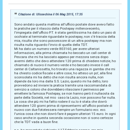
Citazione di: Ulissechina il 06 Mag 2015, 17:35
Sono andato questa mattina all'ufficio postale dove avevo fatto
le pratiche per il rilascio della Postepay millenovecento,
l'impiegata dell'ufficio P.T. è stata gentilissima ha dato un paio di
occhiate al terminale riguardate le postepay, non c'è traccia della
mia, risulta che sono possessore di un altra postepay ma non
risulta nulla riguardo l'invio di quella della TDT.
Mi ha dato un numero verde 803160, per avere ulteriori
informazioni, alla prima chiamata ho beccato un call center di
Pescara che mi ha lasciato appeso per mezzora senza dopo
avermi detto che devo attendere 120 prima di chiedere notizie, ho
chiamato di nuovo il numero verde e ho beccato invece il call
center di Caltanissetta, ho trovato una ragazza in gamba che mi
ha chiesto codice fiscale e altre cose, ho atteso un po', alla fine
sconsolata mi ha detto che non risulta ancora nulla, non
dipende da loro ma dalla S.S. Lazio, questo mi ha detto, loro
provvedono ad inviare la pratica tramite una raccomandata di
servizio a coloro che dovrebbero rilasciare il permesso per
emettere la famosa Postepay, se non hanno però il nullaosta da
parte della Società, nel mio caso la Lazio, non possono far nulla.
La cosa che più mi ha fatto rodere il cu.lo è stata che dovrò
attendere 120 giorni prima di ripresentarmi all'ufficio postale di
nuovo con due fototessera riempire un formulario ecc. ecc.
l'unica cosa che non dovrò fare è pagare ulteriori 15 euro. In ogni
caso anche in questa seconda occasione non ci sono certezze
che la TDT vada a buon fine.