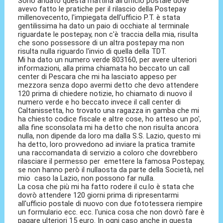
Sono andato questa mattina all'ufficio postale dove
avevo fatto le pratiche per il rilascio della Postepay
millenovecento, l'impiegata dell'ufficio P.T. è stata
gentilissima ha dato un paio di occhiate al terminale
riguardate le postepay, non c'è traccia della mia, risulta
che sono possessore di un altra postepay ma non
risulta nulla riguardo l'invio di quella della TDT.
Mi ha dato un numero verde 803160, per avere ulteriori
informazioni, alla prima chiamata ho beccato un call
center di Pescara che mi ha lasciato appeso per
mezzora senza dopo avermi detto che devo attendere
120 prima di chiedere notizie, ho chiamato di nuovo il
numero verde e ho beccato invece il call center di
Caltanissetta, ho trovato una ragazza in gamba che mi
ha chiesto codice fiscale e altre cose, ho atteso un po',
alla fine sconsolata mi ha detto che non risulta ancora
nulla, non dipende da loro ma dalla S.S. Lazio, questo mi
ha detto, loro provvedono ad inviare la pratica tramite
una raccomandata di servizio a coloro che dovrebbero
rilasciare il permesso per emettere la famosa Postepay,
se non hanno però il nullaosta da parte della Società, nel
mio caso la Lazio, non possono far nulla.
La cosa che più mi ha fatto rodere il cu.lo è stata che
dovrò attendere 120 giorni prima di ripresentarmi
all'ufficio postale di nuovo con due fototessera riempire
un formulario ecc. ecc. l'unica cosa che non dovrò fare è
pagare ulteriori 15 euro. In ogni caso anche in questa