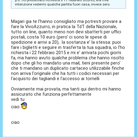
p.s. ho presentato richiesta il 17 febbraio scorso, era mia
intenzione vedermi qualche partita fuori casa, invece zero.
Magari gia te l'hanno consigliato ma potresti provare a
fare la VivoAzzurro, in pratica la TdT della Nazionale,
tutto on line, quanto meno non devi sbatterti per uffici
postali, costa 10 euro (pero' ci sono le spese di
spedizione e arrivi a 20), la sostanza e' la stessa: puoi
fare i biglietti e seguire in trasferta la tua squadra, io l'ho
richiesta i 22 febbraio 2015 e mi e' arrivata pochi giorni
fa, ma hanno avuto qualche problema che hanno risolto
dopo che gli ho mandato una mail, tieni presente pero'
che ti mandano un duplicato cartaceo utilizzabile finche
non arriva l'originale che ha tutti i codici necessari per
l'acquisto dei tagliandi e l'accesso ai tornelli
Ovviamente mai provata, ma tanti qui dentro mi hanno
assicurato che funziona perfettamente
vedi tu
ciao
ciao