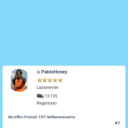
PabloHoney
Lazionetter
13.135
Registrato
Re:Uffici Postali TDT Millenovecento
#7
06 Mag 2015, 19:42