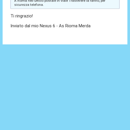
A Roma nell'ufficio postale in viale Trastevere la fanno, per
sicurezza telefona.
Ti ringrazio!
Inviato dal mio Nexus 6 - As Rioma Merda