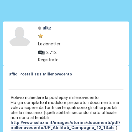
alkz
Lazionetter
2.712
Registrato
Uffici Postali TDT Millenovecento
25 Mar 2015, 09:43
Volevo richiedere la postepay millenovecento.
Ho già compilato il modulo e preparato i documenti, ma
volevo sapere da fonti certe quali sono gli uffici postali
che la rilasciano. (quelli abilitati secondo il sito ufficiale
non sono attendibili
http://www.sslazio.it/images/stories/documenti/pdf/
millenovecento/UP_Abilitati_Campagna_12_13.xls
)