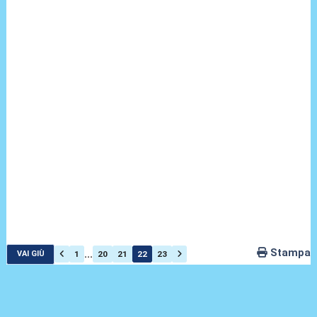
Stampa
...
1
20
21
22
23
VAI GIÙ