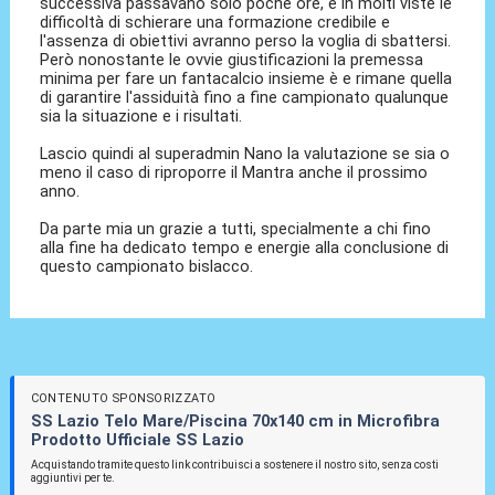
successiva passavano solo poche ore, e in molti viste le
difficoltà di schierare una formazione credibile e
l'assenza di obiettivi avranno perso la voglia di sbattersi.
Però nonostante le ovvie giustificazioni la premessa
minima per fare un fantacalcio insieme è e rimane quella
di garantire l'assiduità fino a fine campionato qualunque
sia la situazione e i risultati.
Lascio quindi al superadmin Nano la valutazione se sia o
meno il caso di riproporre il Mantra anche il prossimo
anno.
Da parte mia un grazie a tutti, specialmente a chi fino
alla fine ha dedicato tempo e energie alla conclusione di
questo campionato bislacco.
CONTENUTO SPONSORIZZATO
SS Lazio Telo Mare/Piscina 70x140 cm in Microfibra
Prodotto Ufficiale SS Lazio
Acquistando tramite questo link contribuisci a sostenere il nostro sito, senza costi
aggiuntivi per te.