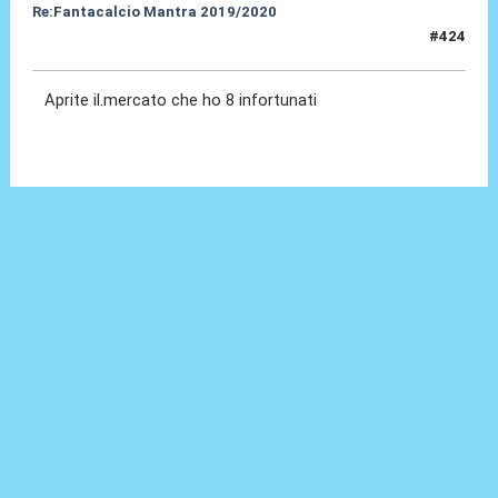
Re:Fantacalcio Mantra 2019/2020
#424
22 Giu 2020, 08:15
Aprite il.mercato che ho 8 infortunati