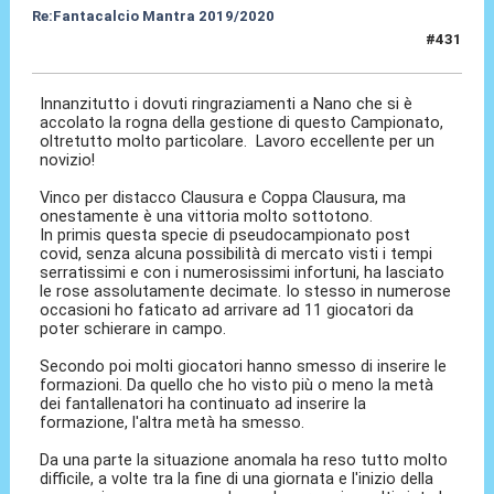
Re:Fantacalcio Mantra 2019/2020
#431
03 Ago 2020, 12:34
Innanzitutto i dovuti ringraziamenti a Nano che si è
accolato la rogna della gestione di questo Campionato,
oltretutto molto particolare. Lavoro eccellente per un
novizio!
Vinco per distacco Clausura e Coppa Clausura, ma
onestamente è una vittoria molto sottotono.
In primis questa specie di pseudocampionato post
covid, senza alcuna possibilità di mercato visti i tempi
serratissimi e con i numerosissimi infortuni, ha lasciato
le rose assolutamente decimate. Io stesso in numerose
occasioni ho faticato ad arrivare ad 11 giocatori da
poter schierare in campo.
Secondo poi molti giocatori hanno smesso di inserire le
formazioni. Da quello che ho visto più o meno la metà
dei fantallenatori ha continuato ad inserire la
formazione, l'altra metà ha smesso.
Da una parte la situazione anomala ha reso tutto molto
difficile, a volte tra la fine di una giornata e l'inizio della