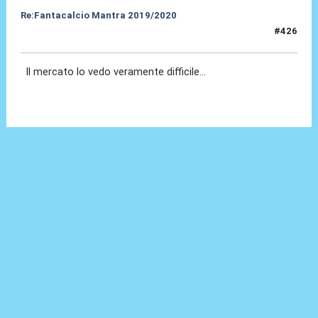
Re:Fantacalcio Mantra 2019/2020
#426
22 Giu 2020, 09:04
Il mercato lo vedo veramente difficile...