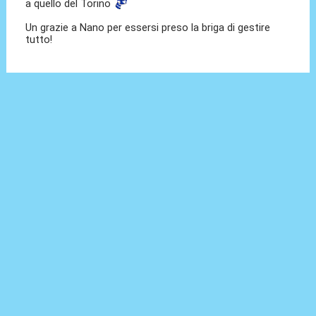
a quello del Torino
Un grazie a Nano per essersi preso la briga di gestire
tutto!