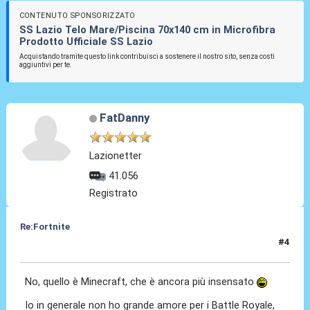
CONTENUTO SPONSORIZZATO
SS Lazio Telo Mare/Piscina 70x140 cm in Microfibra
Prodotto Ufficiale SS Lazio
Acquistando tramite questo link contribuisci a sostenere il nostro sito, senza costi
aggiuntivi per te.
FatDanny
Lazionetter
41.056
Registrato
Re:Fortnite
#4
16 Giu 2022, 12:41
No, quello è Minecraft, che è ancora più insensato
Io in generale non ho grande amore per i Battle Royale,