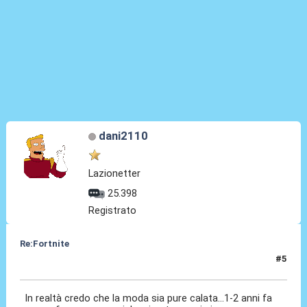
dani2110
Lazionetter
25.398
Registrato
Re:Fortnite
#5
16 Giu 2022, 17:18
In realtà credo che la moda sia pure calata...1-2 anni fa