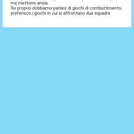
me mettono ansia.
Se proprio dobbiamo parlare di giochi di combattimento,
preferisco i giochi in cui si affrontano due squadre.