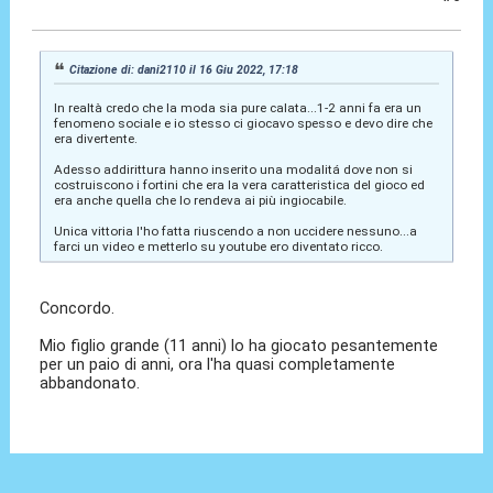
18 Giu 2022, 14:42
Citazione di: dani2110 il 16 Giu 2022, 17:18
In realtà credo che la moda sia pure calata...1-2 anni fa era un
fenomeno sociale e io stesso ci giocavo spesso e devo dire che
era divertente.
Adesso addirittura hanno inserito una modalitá dove non si
costruiscono i fortini che era la vera caratteristica del gioco ed
era anche quella che lo rendeva ai più ingiocabile.
Unica vittoria l'ho fatta riuscendo a non uccidere nessuno...a
farci un video e metterlo su youtube ero diventato ricco.
Concordo.
Mio figlio grande (11 anni) lo ha giocato pesantemente
per un paio di anni, ora l'ha quasi completamente
abbandonato.