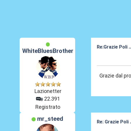
Re:Grazie Poli .
WhiteBluesBrother
05 Lug 2015, 23
Grazie dal pr
Lazionetter
22.391
Registrato
mr_steed
Re: Grazie Poli 