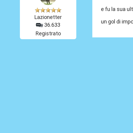
e fu la sua u
Lazionetter
un gol di imp
36.633
Registrato