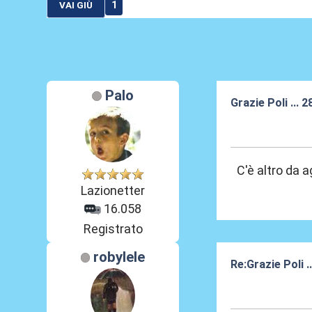
1
VAI GIÙ
Palo
Grazie Poli ... 
05 Lug 2015, 11
C'è altro da 
Lazionetter
16.058
Registrato
robylele
Re:Grazie Poli .
05 Lug 2015, 11