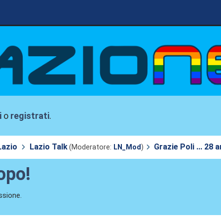
i
o
registrati
.
Lazio
Lazio Talk
Grazie Poli ... 28 
(Moderatore:
LN_Mod
)
dopo!
ssione.