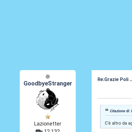
Re:Grazie Poli .
GoodbyeStranger
05 Lug 2015, 22
Citazione di:
Lazionetter
C'è altro da a
12.132