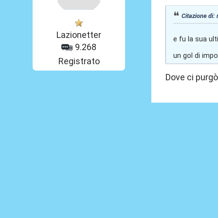
Citazione di:
Lazionetter
e fu la sua ul
9.268
un gol di impo
Registrato
Dove ci purgò