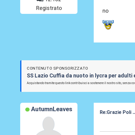
Registrato
no
CONTENUTO SPONSORIZZATO
SS Lazio Cuffia da nuoto in lycra per adulti
Acquistando tramite questo link contribuisci a sostenere il nostro sito, senza cos
AutumnLeaves
Re:Grazie Poli .
05 Lug 2015, 23