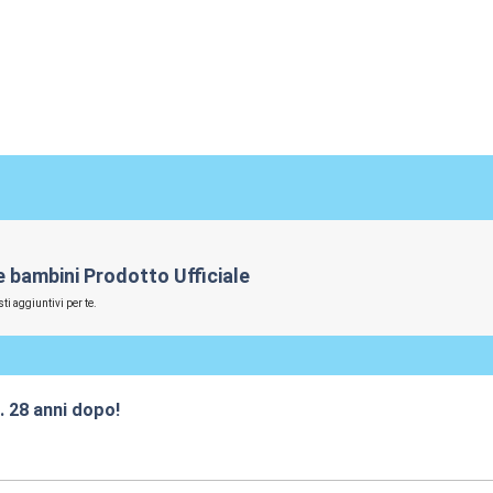
 e bambini Prodotto Ufficiale
ti aggiuntivi per te.
.. 28 anni dopo!
:25