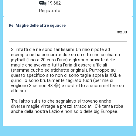
19.662
Registrato
Re: Maglie delle altre squadre
#203
14 Giu 2026, 21:38
Si infatti c'è ne sono tantissimi. Un mio nipote ad
esempio ne ha comprate due su un sito che si chiama
joyfball (tipo a 20 euro l'una) e gli sono arrivate delle
maglie che avevano tutta l'aria di essere ufficiali
(stemma cucito ed etichette originali). Purtroppo su
questo specifico sito non ci sono taglie sopra la XXL e
quindi io sono brutalmente tagliato fuori (per me ci
vogliono 3 se non 4X 😅) e costretto a scommettere su
altri siti.
Tra l'altro sul sito che segnalavo si trovano anche
diverse maglie vintage a prezzi stracciati. C'è tanta roba
anche della nostra Lazio e non solo delle big Europee.